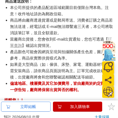
商品運送說明：
本公司所提供的產品配送區域範圍目前僅限台灣本島。注
意！收件地址請勿為郵政信箱。
商品將由廠商透過貨運或是郵局寄送。消費者訂購之商品若
無法送達，經電話或 E-mail無法聯繫逾三天者，本公司將取
消該筆訂單，並且全額退款。
當廠商出貨後，您會收到E-mail出貨通知，您也可透過【
訂
單查詢
】確認出貨情況。
產品顏色可能會因網頁呈現與拍攝關係產生色差，圖片僅供
參考，商品依實際供貨樣式為準。
如果是大型商品（如：傢俱、床墊、家電、運動器材等）及
需安裝商品，請依商品頁面說明為主。訂單完成收款確認
後，出貨廠商將會和您聯繫確認相關配送等細節。
偏遠地區、樓層費及其它加價費用，皆由廠商於約定配送時
一併告知，廠商將保留出貨與否的權利。
提醒您！！
金石堂及銀行均不會請您操作ATM! 如接獲電話要求您前往
立即結帳
加入購物車
ATM提款機，請不要聽從指示，以免受騙上當！
預計 2026/08/10 出貨
大量採購