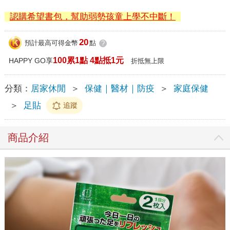
認購希望書包，幫助弱勢孩童上學不中斷！
20
預計最高可得金幣
點
?
100累1點 4點抵1元
HAPPY GO享
折抵無上限
分類：
居家休閒
＞
保健｜醫材｜防疫
＞
家庭保健
＞
足貼
追蹤
商品介紹