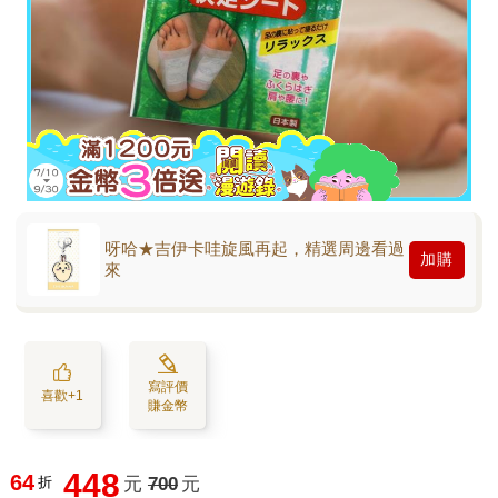
呀哈★吉伊卡哇旋風再起，精選周邊看過
加購
來
寫評價
喜歡+1
賺金幣
448
64
折
元
700
元