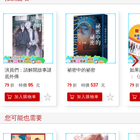
演員們：請解開故事謎
祕密中的祕密
如果
底外傳
：《
喵》
95
537
79
折
特價
元
79
折
特價
元
79
折
【首
加入購物車
加入購物車
您可能也需要