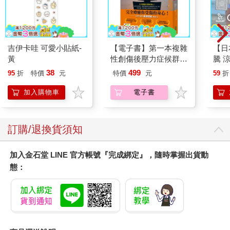
吉伊卡哇 可愛小貼紙-
【電子書】第一本複雜
【日本
黃
性創傷後壓力症候群自
騰 
我療癒聖經（長銷典
涼感
38
499
95
折
特價
元
特價
元
59
折
藏）
巾 
毛巾
加入購物車
電子書
訂購/退換貨須知
加入金石堂 LINE 官方帳號『完成綁定』，隨時掌握出貨動
態：