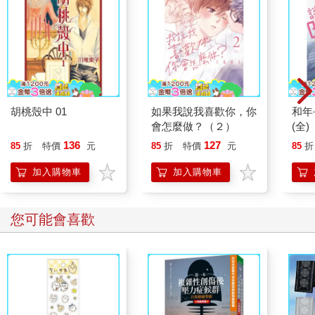
胡桃殼中 01
如果我說我喜歡你，你
和年
會怎麼做？（２）
(全)
136
127
85
折
特價
元
85
折
特價
元
85
折
加入購物車
加入購物車
您可能會喜歡