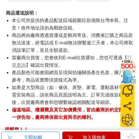
商品運送說明：
本公司所提供的產品配送區域範圍目前僅限台灣本島。注
意！收件地址請勿為郵政信箱。
商品將由廠商透過貨運或是郵局寄送。消費者訂購之商品若
無法送達，經電話或 E-mail無法聯繫逾三天者，本公司將取
消該筆訂單，並且全額退款。
當廠商出貨後，您會收到E-mail出貨通知，您也可透過【
訂
單查詢
】確認出貨情況。
產品顏色可能會因網頁呈現與拍攝關係產生色差，圖片僅供
參考，商品依實際供貨樣式為準。
如果是大型商品（如：傢俱、床墊、家電、運動器材等）及
需安裝商品，請依商品頁面說明為主。訂單完成收款確認
後，出貨廠商將會和您聯繫確認相關配送等細節。
偏遠地區、樓層費及其它加價費用，皆由廠商於約定配送時
一併告知，廠商將保留出貨與否的權利。
提醒您！！
金石堂及銀行均不會請您操作ATM! 如接獲電話要求您前往
立即結帳
加入購物車