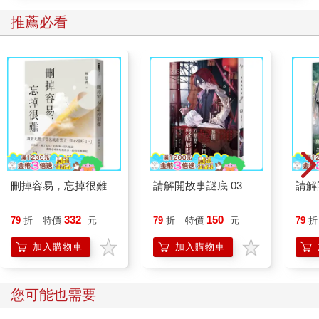
推薦必看
刪掉容易，忘掉很難
請解開故事謎底 03
請解
332
150
79
折
特價
元
79
折
特價
元
79
折
加入購物車
加入購物車
您可能也需要