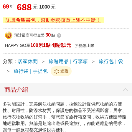
688
69
折
元
1000
元
認購希望書包，幫助弱勢孩童上學不中斷！
30
預計最高可得金幣
點
?
100累1點 4點抵1元
HAPPY GO享
折抵無上限
分類：
居家休閒
＞
旅遊用品 | 行李箱
＞
旅行包 | 袋
＞
旅行袋 | 手提包
追蹤
商品介紹
多功能設計，完美解決收納問題，拉鍊設計提供您收納的方便
性、耐用性，防潑水材質，保護您的物品不受潮濕影響，居家、
旅行衣物收納的好幫手，幫您節省旅行箱空間，收納方便隨時隨
地輕鬆取用。無論是短途出遊或長途旅行，都能適應您的需求，
讓每一趟旅程都充滿愉悅與便利。