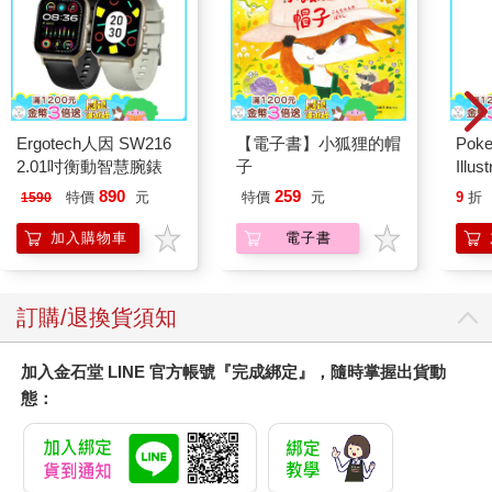
Ergotech人因 SW216
【電子書】小狐狸的帽
Poke
2.01吋衡動智慧腕錶
子
Illus
Poke
890
259
特價
元
特價
元
9
折
1590
(Pokemo
Pres
加入購物車
電子書
訂購/退換貨須知
加入金石堂 LINE 官方帳號『完成綁定』，隨時掌握出貨動
態：