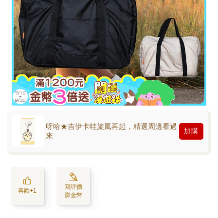
呀哈★吉伊卡哇旋風再起，精選周邊看過
加購
來
寫評價
喜歡+1
賺金幣