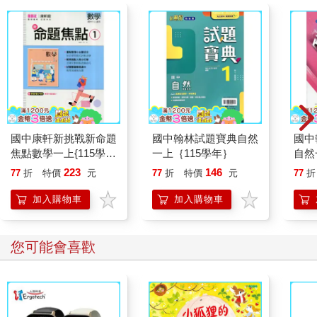
國中康軒新挑戰新命題
國中翰林試題寶典自然
國中
焦點數學一上{115學
一上｛115學年｝
自然
年}
223
146
77
折
特價
元
77
折
特價
元
77
折
加入購物車
加入購物車
您可能會喜歡