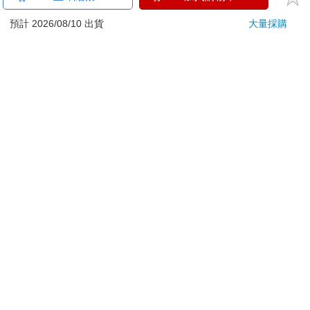
ATM提款機，請不要聽從指示，以免受騙上當！
預計 2026/08/10 出貨
大量採購
退換貨須知：
**提醒您，鑑賞期不等於試用期，退回商品須為全新狀態**
依據「消費者保護法」第19條及行政院消費者保護處公告之
「通訊交易解除權合理例外情事適用準則」，以下商品購買
後，除商品本身有瑕疵外，將不提供7天的猶豫期：
易於腐敗、保存期限較短或解約時即將逾期。（如：生
鮮食品）
依消費者要求所為之客製化給付。（客製化商品）
報紙、期刊或雜誌。（含MOOK、外文雜誌）
經消費者拆封之影音商品或電腦軟體。
非以有形媒介提供之數位內容或一經提供即為完成之線
上服務，經消費者事先同意始提供。（如：電子書、電
子雜誌、下載版軟體、虛擬商品…等）
已拆封之個人衛生用品。（如：內衣褲、刮鬍刀、除毛
刀…等）
若非上列種類商品，均享有到貨7天的猶豫期（含例假
日）。