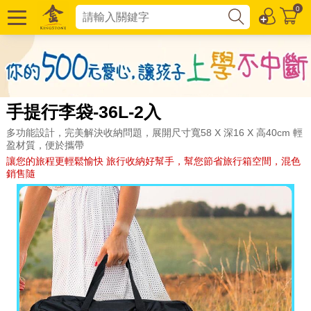
0
手提行李袋-36L-2入
多功能設計，完美解決收納問題，展開尺寸寬58 X 深16 X 高40cm 輕
盈材質，便於攜帶
讓您的旅程更輕鬆愉快 旅行收納好幫手，幫您節省旅行箱空間，混色
銷售隨