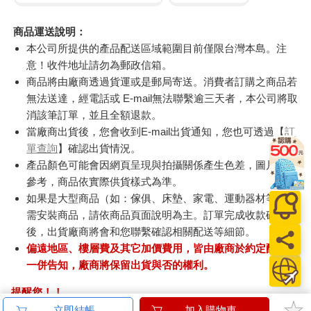
商品運送說明：
本公司所提供的產品配送區域範圍目前僅限台灣本島。注
意！收件地址請勿為郵政信箱。
商品將由廠商透過貨運或是郵局寄送。消費者訂購之商品若
無法送達，經電話或 E-mail無法聯繫逾三天者，本公司將取
消該筆訂單，並且全額退款。
當廠商出貨後，您會收到E-mail出貨通知，您也可透過【
訂
單查詢
】確認出貨情況。
產品顏色可能會因網頁呈現與拍攝關係產生色差，圖片僅供
參考，商品依實際供貨樣式為準。
如果是大型商品（如：傢俱、床墊、家電、運動器材等）及
需安裝商品，請依商品頁面說明為主。訂單完成收款確認
後，出貨廠商將會和您聯繫確認相關配送等細節。
偏遠地區、樓層費及其它加價費用，皆由廠商於約定配送時
一併告知，廠商將保留出貨與否的權利。
提醒您！！
金石堂及銀行均不會請您操作ATM! 如接獲電話要求您前往
立即結帳
加入購物車