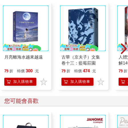
月亮離海水越來越遠
古華（京夫子）文集
人體
卷十三：藍莓莊園
解1
個常
300
474
79
折
特價
元
79
折
特價
元
79
折
標誌
手指
加入購物車
加入購物車
定位
您可能會喜歡