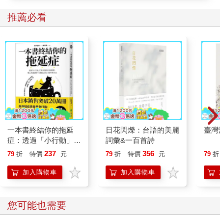
推薦必看
一本書終結你的拖延
日花閃爍：台語的美麗
臺灣
症：透過「小行動」打
詞彙&一百首詩
開大腦的行動開關，懶
237
356
79
折
特價
元
79
折
特價
元
79
折
人也能變身「行動派」
的37個科學方法
加入購物車
加入購物車
您可能也需要