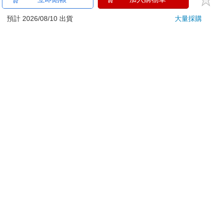
ATM提款機，請不要聽從指示，以免受騙上當！
預計 2026/08/10 出貨
大量採購
退換貨須知：
**提醒您，鑑賞期不等於試用期，退回商品須為全新狀態**
依據「消費者保護法」第19條及行政院消費者保護處公告之
「通訊交易解除權合理例外情事適用準則」，以下商品購買
後，除商品本身有瑕疵外，將不提供7天的猶豫期：
易於腐敗、保存期限較短或解約時即將逾期。（如：生
鮮食品）
依消費者要求所為之客製化給付。（客製化商品）
報紙、期刊或雜誌。（含MOOK、外文雜誌）
經消費者拆封之影音商品或電腦軟體。
非以有形媒介提供之數位內容或一經提供即為完成之線
上服務，經消費者事先同意始提供。（如：電子書、電
子雜誌、下載版軟體、虛擬商品…等）
已拆封之個人衛生用品。（如：內衣褲、刮鬍刀、除毛
刀…等）
若非上列種類商品，均享有到貨7天的猶豫期（含例假
日）。