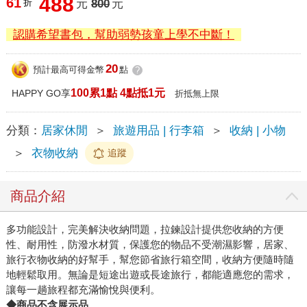
488
61
折
元
800
元
認購希望書包，幫助弱勢孩童上學不中斷！
20
預計最高可得金幣
點
?
100累1點 4點抵1元
HAPPY GO享
折抵無上限
分類：
居家休閒
＞
旅遊用品 | 行李箱
＞
收納 | 小物
＞
衣物收納
追蹤
商品介紹
多功能設計，完美解決收納問題，拉鍊設計提供您收納的方便
性、耐用性，防潑水材質，保護您的物品不受潮濕影響，居家、
旅行衣物收納的好幫手，幫您節省旅行箱空間，收納方便隨時隨
地輕鬆取用。無論是短途出遊或長途旅行，都能適應您的需求，
讓每一趟旅程都充滿愉悅與便利。
◆商品不含展示品