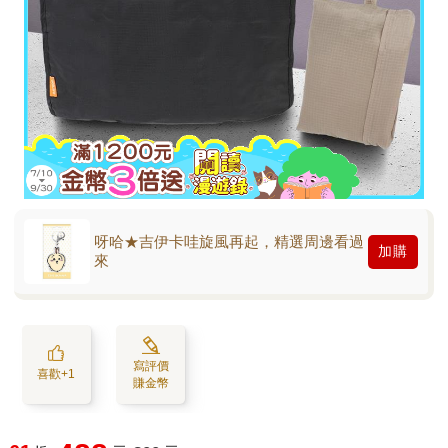
呀哈★吉伊卡哇旋風再起，精選周邊看過
加購
來
寫評價
喜歡+1
賺金幣