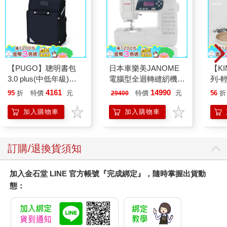
【PUGO】聰明書包
日本車樂美JANOME
【KI
3.0 plus(中低年級)酷
電腦型全迴轉縫紉機
列-
黑 全新進化玩美上市
3160QDC
平煎
4161
14990
95
折
特價
元
特價
元
56
折
29400
加入購物車
加入購物車
訂購/退換貨須知
加入金石堂 LINE 官方帳號『完成綁定』，隨時掌握出貨動
態：