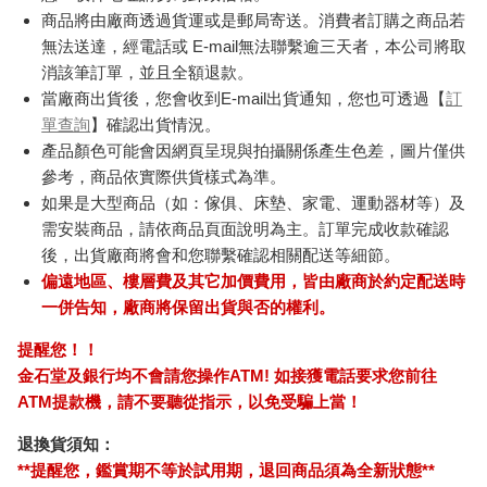
商品將由廠商透過貨運或是郵局寄送。消費者訂購之商品若
無法送達，經電話或 E-mail無法聯繫逾三天者，本公司將取
消該筆訂單，並且全額退款。
當廠商出貨後，您會收到E-mail出貨通知，您也可透過【
訂
單查詢
】確認出貨情況。
產品顏色可能會因網頁呈現與拍攝關係產生色差，圖片僅供
參考，商品依實際供貨樣式為準。
如果是大型商品（如：傢俱、床墊、家電、運動器材等）及
需安裝商品，請依商品頁面說明為主。訂單完成收款確認
後，出貨廠商將會和您聯繫確認相關配送等細節。
偏遠地區、樓層費及其它加價費用，皆由廠商於約定配送時
一併告知，廠商將保留出貨與否的權利。
提醒您！！
金石堂及銀行均不會請您操作ATM! 如接獲電話要求您前往
ATM提款機，請不要聽從指示，以免受騙上當！
退換貨須知：
**提醒您，鑑賞期不等於試用期，退回商品須為全新狀態**