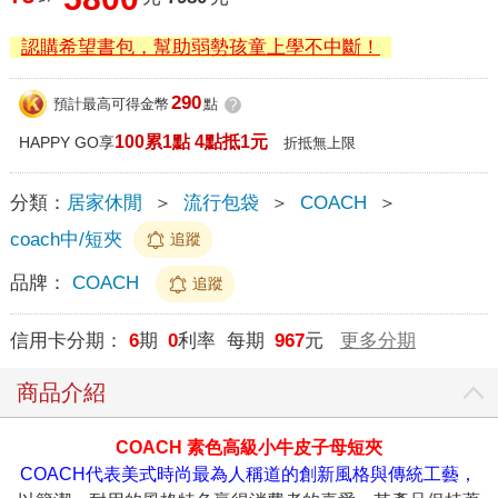
認購希望書包，幫助弱勢孩童上學不中斷！
290
預計最高可得金幣
點
?
100累1點 4點抵1元
HAPPY GO享
折抵無上限
分類：
居家休閒
＞
流行包袋
＞
COACH
＞
coach中/短夾
追蹤
品牌：
COACH
追蹤
信用卡分期：
6
期
0
利率 每期
967
元
更多分期
商品介紹
COACH 素色高級小牛皮子母短夾
COACH代表美式時尚最為人稱道的創新風格與傳統工藝，