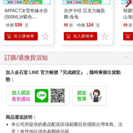
IMPACT冰雪奇緣水壺
吉伊卡哇 亞克力鑰匙
韓國S
(500ML)#紫色
圈-兔兔
山鬼
IMDSB01PL
450
539
124
特價
元
95
折
特價
元
59
折
加入購物車
加入購物車
訂購/退換貨須知
加入金石堂 LINE 官方帳號『完成綁定』，隨時掌握出貨動
態：
商品運送說明：
本公司所提供的產品配送區域範圍目前僅限台灣本島。注
意！收件地址請勿為郵政信箱。