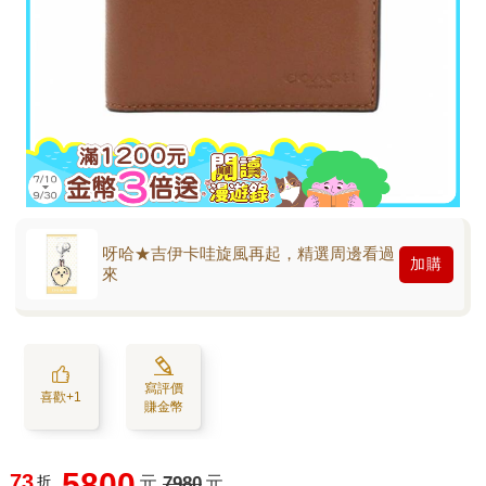
呀哈★吉伊卡哇旋風再起，精選周邊看過
加購
來
寫評價
喜歡+1
賺金幣
5800
73
折
元
7980
元