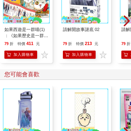
如果西遊是一群喵(1)
請解開故事謎底 02
請解
：《如果歷史是一群
喵》作者最新力作，附
411
213
79
折
特價
元
79
折
特價
元
79
折
【首卷特典】拉頁
加入購物車
加入購物車
您可能會喜歡