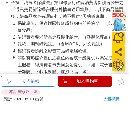
依據「消費者保護法」第19條及行政院消費者保護處公告之
「通訊交易解除權合理例外情事適用準則」，以下商品購買
後，除商品本身有瑕疵外，將不提供7天的猶豫期：
易於腐敗、保存期限較短或解約時即將逾期。（如：生
鮮食品）
依消費者要求所為之客製化給付。（客製化商品）
報紙、期刊或雜誌。（含MOOK、外文雜誌）
經消費者拆封之影音商品或電腦軟體。
非以有形媒介提供之數位內容或一經提供即為完成之線
上服務，經消費者事先同意始提供。（如：電子書、電
子雜誌、下載版軟體、虛擬商品…等）
已拆封之個人衛生用品。（如：內衣褲、刮鬍刀、除毛
立即結帳
加入購物車
刀…等）
※ 本品無額外回饋
若非上列種類商品，均享有到貨7天的猶豫期（含例假
預計 2026/08/10 出貨
大量採購
日）。
辦理退換貨時，商品（組合商品恕無法接受單獨退貨）必須
是您收到商品時的原始狀態（包含商品本體、配件、贈品、
保證書、所有附隨資料文件及原廠內外包裝…等），請勿直
接使用原廠包裝寄送，或於原廠包裝上黏貼紙張或書寫文