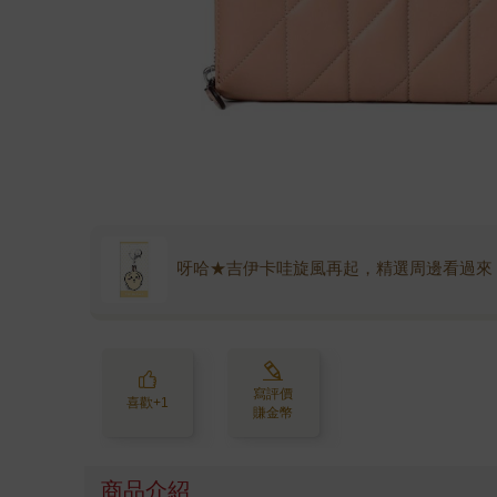
呀哈★吉伊卡哇旋風再起，精選周邊看過來
寫評價
喜歡+1
賺金幣
商品介紹