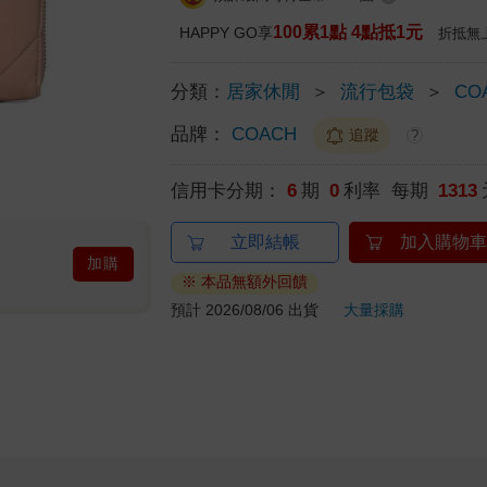
100累1點 4點抵1元
HAPPY GO享
折抵無
分類：
居家休閒
＞
流行包袋
＞
CO
品牌：
COACH
追蹤
?
信用卡分期：
6
期
0
利率 每期
1313
立即結帳
加入購物車
加購
※ 本品無額外回饋
預計 2026/08/06 出貨
大量採購