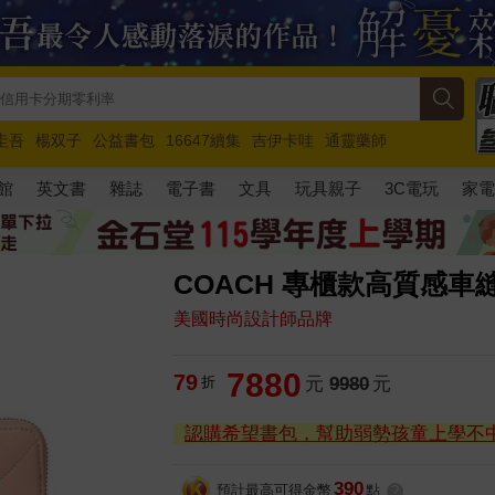
圭吾
楊双子
公益書包
16647續集
吉伊卡哇
通靈藥師
路邊攤新作
馬斯克
玩具總動員5
超慢跑
館
英文書
雜誌
電子書
文具
玩具親子
3C電玩
家
COACH 專櫃款高質感車
美國時尚設計師品牌
7880
79
折
元
9980
元
認購希望書包，幫助弱勢孩童上學不
390
預計最高可得金幣
點
?