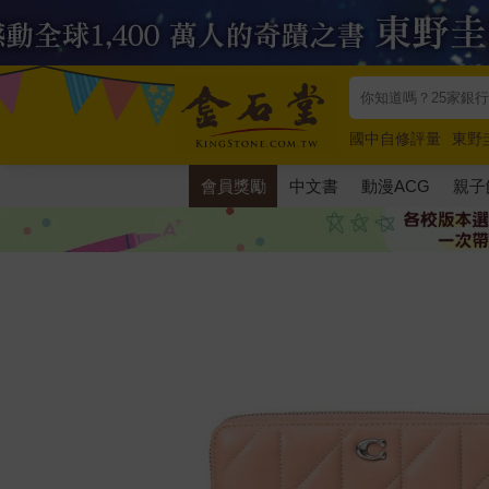
國中自修評量
東野
唯紅花綻放
奧德賽
會員獎勵
中文書
動漫ACG
親子