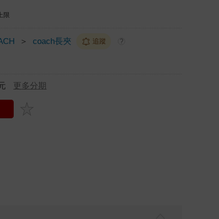
上限
ACH
＞
coach長夾
追蹤
?
元
更多分期