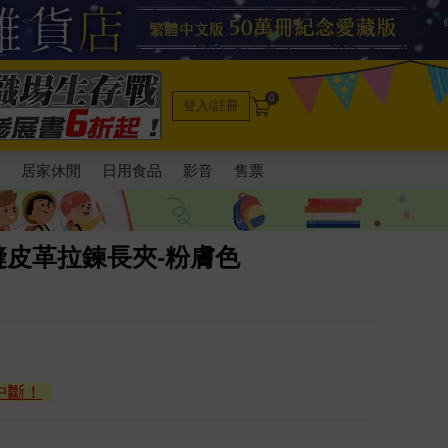
0
登入/註冊
電
居家休閒
日用食品
影音
售票
縫皮革拉鍊長夾-粉膚色
中斷！