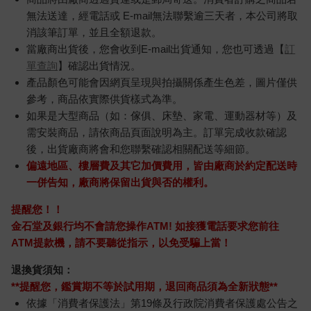
無法送達，經電話或 E-mail無法聯繫逾三天者，本公司將取
消該筆訂單，並且全額退款。
當廠商出貨後，您會收到E-mail出貨通知，您也可透過【
訂
單查詢
】確認出貨情況。
產品顏色可能會因網頁呈現與拍攝關係產生色差，圖片僅供
參考，商品依實際供貨樣式為準。
如果是大型商品（如：傢俱、床墊、家電、運動器材等）及
需安裝商品，請依商品頁面說明為主。訂單完成收款確認
後，出貨廠商將會和您聯繫確認相關配送等細節。
偏遠地區、樓層費及其它加價費用，皆由廠商於約定配送時
一併告知，廠商將保留出貨與否的權利。
提醒您！！
金石堂及銀行均不會請您操作ATM! 如接獲電話要求您前往
ATM提款機，請不要聽從指示，以免受騙上當！
退換貨須知：
**提醒您，鑑賞期不等於試用期，退回商品須為全新狀態**
依據「消費者保護法」第19條及行政院消費者保護處公告之