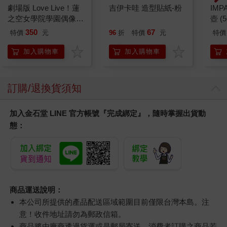
劇場版 Love Live！蓮
吉伊卡哇 造型貼紙-粉
IM
之空女學院學園偶像俱
壺 (
樂部 Bloom Garden
IMU
350
67
特價
元
96
折
特價
元
特價
Party單人套票
加入購物車
加入購物車
訂購/退換貨須知
加入金石堂 LINE 官方帳號『完成綁定』，隨時掌握出貨動
態：
商品運送說明：
本公司所提供的產品配送區域範圍目前僅限台灣本島。注
意！收件地址請勿為郵政信箱。
商品將由廠商透過貨運或是郵局寄送。消費者訂購之商品若