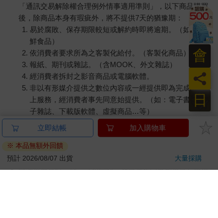
「通訊交易解除權合理例外情事適用準則」，以下商品購買
後，除商品本身有瑕疵外，將不提供7天的猶豫期：
易於腐敗、保存期限較短或解約時即將逾期。（如：生
鮮食品）
會
依消費者要求所為之客製化給付。（客製化商品）
報紙、期刊或雜誌。（含MOOK、外文雜誌）
員
經消費者拆封之影音商品或電腦軟體。
非以有形媒介提供之數位內容或一經提供即為完成之線
日
上服務，經消費者事先同意始提供。（如：電子書、電
子雜誌、下載版軟體、虛擬商品…等）
已拆封之個人衛生用品。（如：內衣褲、刮鬍刀、除毛
立即結帳
加入購物車
刀…等）
※ 本品無額外回饋
若非上列種類商品，均享有到貨7天的猶豫期（含例假
日）。
預計 2026/08/07 出貨
大量採購
辦理退換貨時，商品（組合商品恕無法接受單獨退貨）必須
是您收到商品時的原始狀態（包含商品本體、配件、贈品、
保證書、所有附隨資料文件及原廠內外包裝…等），請勿直
接使用原廠包裝寄送，或於原廠包裝上黏貼紙張或書寫文
字。