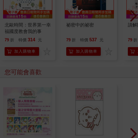
北歐時間：世界第一幸
祕密中的祕密
請解
福國度教會我的事
314
537
79
折
特價
元
79
折
特價
元
79
折
加入購物車
加入購物車
您可能會喜歡