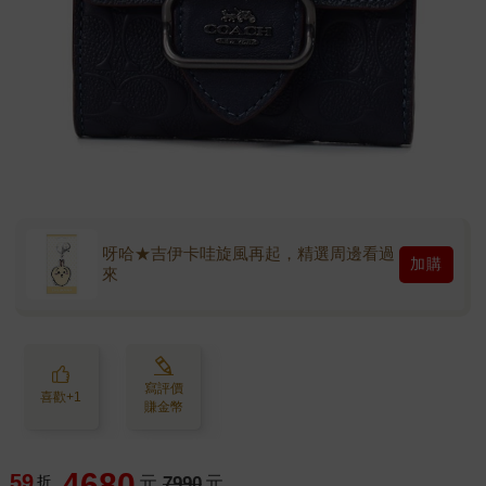
呀哈★吉伊卡哇旋風再起，精選周邊看過
加購
來
寫評價
喜歡+1
賺金幣
4680
59
折
元
7990
元