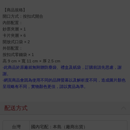
【商品規格】
開口方式：按扣式開合
內部配置：
鈔票夾層 × 1
卡片夾層 × 6
開放式口袋 × 2
外部配置：
按扣式零錢袋 × 1
高 9 cm × 寬 11 cm × 厚 2.5 cm
‧此商品於原廠就無附贈防塵袋、禮盒及紙袋，訂購前請先思慮，謝
謝。
‧網頁商品會因為使用不同的品牌螢幕以及解析度不同，造成圖片顏色
呈現略有不同，實物顏色更佳，請以實品為準。
配送方式
台灣
國內宅配：本島（廠商出貨）