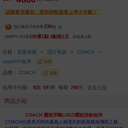
認購希望書包，幫助弱勢孩童上學不中斷！
230
預計最高可得金幣
點
?
100累1點 4點抵1元
HAPPY GO享
折抵無上限
分類：
居家休閒
＞
流行包袋
＞
COACH
＞
coach中/短夾
追蹤
品牌：
COACH
追蹤
信用卡分期：
6
期
0
利率 每期
780
元
更多分期
商品介紹
COACH 霧面浮雕LOGO壓紋按釦短夾
COACH代表美式時尚最為人稱道的創新風格與傳統工藝，