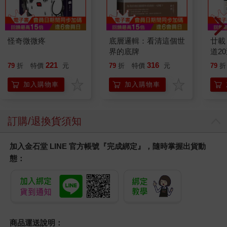
怪奇微微疼
底層邏輯：看清這個世
廿載
界的底牌
道2
221
316
79
折
特價
元
79
折
特價
元
79
折
加入購物車
加入購物車
訂購/退換貨須知
加入金石堂 LINE 官方帳號『完成綁定』，隨時掌握出貨動
態：
商品運送說明：