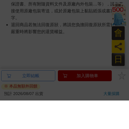
保證書、所有附隨資料文件及原廠內外包裝…等），請勿直
接使用原廠包裝寄送，或於原廠包裝上黏貼紙張或書寫文
字。
退回商品若無法回復原狀，將請您負擔回復原狀所需費用，
會
嚴重時將影響您的退貨權益。
員
日
立即結帳
加入購物車
※ 本品無額外回饋
預計 2026/08/07 出貨
大量採購
關於我們
門市查詢
分紅大聯盟
客服中心