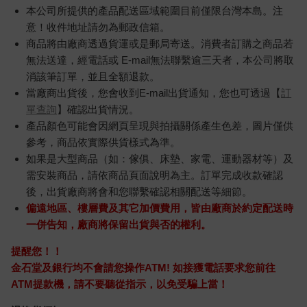
本公司所提供的產品配送區域範圍目前僅限台灣本島。注
意！收件地址請勿為郵政信箱。
商品將由廠商透過貨運或是郵局寄送。消費者訂購之商品若
無法送達，經電話或 E-mail無法聯繫逾三天者，本公司將取
消該筆訂單，並且全額退款。
當廠商出貨後，您會收到E-mail出貨通知，您也可透過【
訂
單查詢
】確認出貨情況。
產品顏色可能會因網頁呈現與拍攝關係產生色差，圖片僅供
參考，商品依實際供貨樣式為準。
如果是大型商品（如：傢俱、床墊、家電、運動器材等）及
需安裝商品，請依商品頁面說明為主。訂單完成收款確認
後，出貨廠商將會和您聯繫確認相關配送等細節。
偏遠地區、樓層費及其它加價費用，皆由廠商於約定配送時
一併告知，廠商將保留出貨與否的權利。
提醒您！！
金石堂及銀行均不會請您操作ATM! 如接獲電話要求您前往
ATM提款機，請不要聽從指示，以免受騙上當！