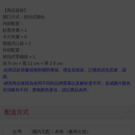
【商品規格】
開口方式：按扣式開合
內部配置：
鈔票夾層 × 1
卡片夾層 × 6
開放式口袋 × 2
外部配置：
按扣式零錢袋 × 1
高 9 cm × 寬 11 cm × 厚 2.5 cm
‧此商品於原廠就無附贈防塵袋、禮盒及紙袋，訂購前請先思慮，謝
謝。
‧網頁商品會因為使用不同的品牌螢幕以及解析度不同，造成圖片顏色
呈現略有不同，實物顏色更佳，請以實品為準。
配送方式
台灣
國內宅配：本島（廠商出貨）