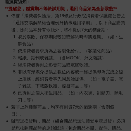
退換貨須知：
**提醒您，鑑賞期不等於試用期，退回商品須為全新狀態**
依據「消費者保護法」第19條及行政院消費者保護處公告之
「通訊交易解除權合理例外情事適用準則」，以下商品購買
後，除商品本身有瑕疵外，將不提供7天的猶豫期：
易於腐敗、保存期限較短或解約時即將逾期。（如：生
鮮食品）
依消費者要求所為之客製化給付。（客製化商品）
報紙、期刊或雜誌。（含MOOK、外文雜誌）
經消費者拆封之影音商品或電腦軟體。
非以有形媒介提供之數位內容或一經提供即為完成之線
上服務，經消費者事先同意始提供。（如：電子書、電
子雜誌、下載版軟體、虛擬商品…等）
已拆封之個人衛生用品。（如：內衣褲、刮鬍刀、除毛
刀…等）
若非上列種類商品，均享有到貨7天的猶豫期（含例假
日）。
辦理退換貨時，商品（組合商品恕無法接受單獨退貨）必須
是您收到商品時的原始狀態（包含商品本體、配件、贈品、