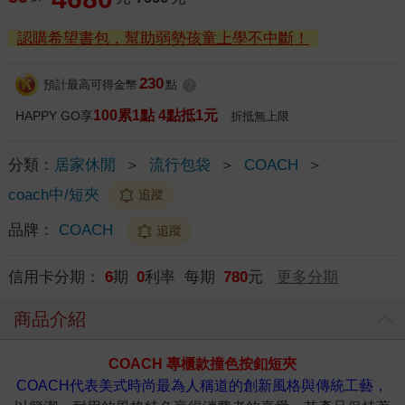
認購希望書包，幫助弱勢孩童上學不中斷！
230
預計最高可得金幣
點
?
100累1點 4點抵1元
HAPPY GO享
折抵無上限
分類：
居家休閒
＞
流行包袋
＞
COACH
＞
coach中/短夾
追蹤
品牌：
COACH
追蹤
信用卡分期：
6
期
0
利率 每期
780
元
更多分期
商品介紹
COACH 專櫃款撞色按釦短夾
COACH代表美式時尚最為人稱道的創新風格與傳統工藝，