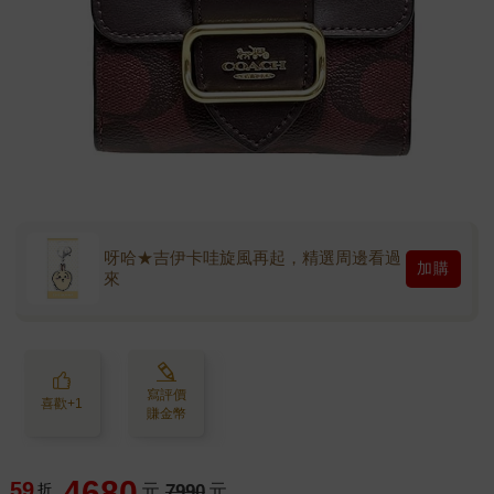
呀哈★吉伊卡哇旋風再起，精選周邊看過
加購
來
寫評價
喜歡+1
賺金幣
4680
59
折
元
7990
元