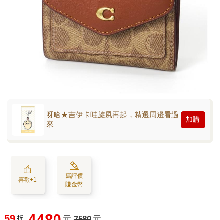
呀哈★吉伊卡哇旋風再起，精選周邊看過
加購
來
寫評價
喜歡+1
賺金幣
4480
59
折
元
7580
元