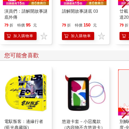
演員們：請解開故事謎
請解開故事謎底 03
廿載
底外傳
道2
95
150
79
折
特價
元
79
折
特價
元
79
折
加入購物車
加入購物車
您可能會喜歡
電馭叛客：邊緣行者
悠遊卡套－小惡魔款
別觸
(藍光典藏版)
（內容物不含悠遊卡）
度-