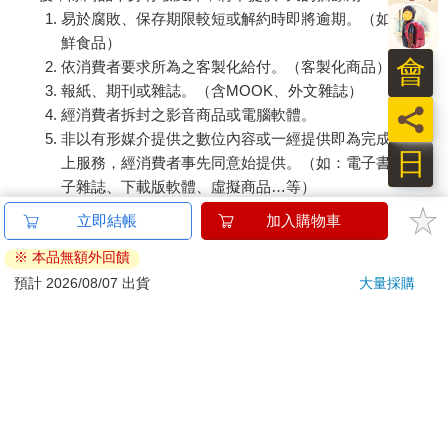
易於腐敗、保存期限較短或解約時即將逾期。（如：生
鮮食品）
會
依消費者要求所為之客製化給付。（客製化商品）
報紙、期刊或雜誌。（含MOOK、外文雜誌）
員
經消費者拆封之影音商品或電腦軟體。
非以有形媒介提供之數位內容或一經提供即為完成之線
日
上服務，經消費者事先同意始提供。（如：電子書、電
子雜誌、下載版軟體、虛擬商品…等）
已拆封之個人衛生用品。（如：內衣褲、刮鬍刀、除毛
刀…等）
若非上列種類商品，均享有到貨7天的猶豫期（含例假
日）。
辦理退換貨時，商品（組合商品恕無法接受單獨退貨）必須
是您收到商品時的原始狀態（包含商品本體、配件、贈品、
保證書、所有附隨資料文件及原廠內外包裝…等），請勿直
接使用原廠包裝寄送，或於原廠包裝上黏貼紙張或書寫文
字。
退回商品若無法回復原狀，將請您負擔回復原狀所需費用，