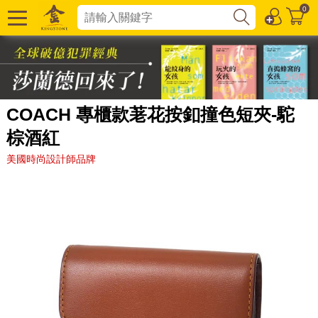
0
COACH 專櫃款荖花按釦撞色短夾-駝
棕酒紅
美國時尚設計師品牌