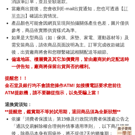
消該筆訂單，並且全額退款。
當廠商出貨後，您會收到E-mail出貨通知，您也可透過【
訂
單查詢
】確認出貨情況。
產品顏色可能會因網頁呈現與拍攝關係產生色差，圖片僅供
參考，商品依實際供貨樣式為準。
如果是大型商品（如：傢俱、床墊、家電、運動器材等）及
需安裝商品，請依商品頁面說明為主。訂單完成收款確認
後，出貨廠商將會和您聯繫確認相關配送等細節。
偏遠地區、樓層費及其它加價費用，皆由廠商於約定配送時
一併告知，廠商將保留出貨與否的權利。
提醒您！！
金石堂及銀行均不會請您操作ATM! 如接獲電話要求您前往
ATM提款機，請不要聽從指示，以免受騙上當！
退換貨須知：
**提醒您，鑑賞期不等於試用期，退回商品須為全新狀態**
依據「消費者保護法」第19條及行政院消費者保護處公告之
「通訊交易解除權合理例外情事適用準則」，以下商品購買
後，除商品本身有瑕疵外，將不提供7天的猶豫期：