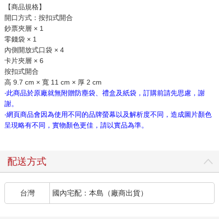
【商品規格】
開口方式：按扣式開合
鈔票夾層 × 1
零錢袋 × 1
內側開放式口袋 × 4
卡片夾層 × 6
按扣式開合
高 9.7 cm × 寬 11 cm × 厚 2 cm
‧此商品於原廠就無附贈防塵袋、禮盒及紙袋，訂購前請先思慮，謝
謝。
‧網頁商品會因為使用不同的品牌螢幕以及解析度不同，造成圖片顏色
呈現略有不同，實物顏色更佳，請以實品為準。
配送方式
台灣
國內宅配：本島（廠商出貨）