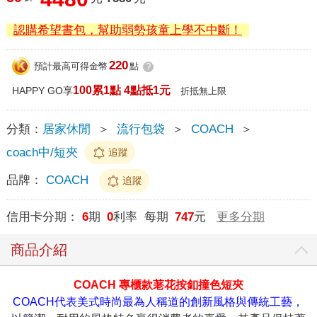
認購希望書包，幫助弱勢孩童上學不中斷！
220
預計最高可得金幣
點
?
100累1點 4點抵1元
HAPPY GO享
折抵無上限
分類：
居家休閒
＞
流行包袋
＞
COACH
＞
coach中/短夾
追蹤
品牌：
COACH
追蹤
信用卡分期：
6
期
0
利率 每期
747
元
更多分期
商品介紹
COACH 專櫃款荖花按釦撞色短夾
COACH代表美式時尚最為人稱道的創新風格與傳統工藝，