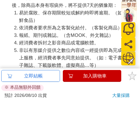
後，除商品本身有瑕疵外，將不提供7天的猶豫期：
易於腐敗、保存期限較短或解約時即將逾期。（如：生
鮮食品）
依消費者要求所為之客製化給付。（客製化商品）
報紙、期刊或雜誌。（含MOOK、外文雜誌）
經消費者拆封之影音商品或電腦軟體。
非以有形媒介提供之數位內容或一經提供即為完成之線
上服務，經消費者事先同意始提供。（如：電子書、電
子雜誌、下載版軟體、虛擬商品…等）
已拆封之個人衛生用品。（如：內衣褲、刮鬍刀、除毛
立即結帳
加入購物車
刀…等）
※ 本品無額外回饋
若非上列種類商品，均享有到貨7天的猶豫期（含例假
日）。
預計 2026/08/10 出貨
大量採購
辦理退換貨時，商品（組合商品恕無法接受單獨退貨）必須
是您收到商品時的原始狀態（包含商品本體、配件、贈品、
保證書、所有附隨資料文件及原廠內外包裝…等），請勿直
接使用原廠包裝寄送，或於原廠包裝上黏貼紙張或書寫文
字。