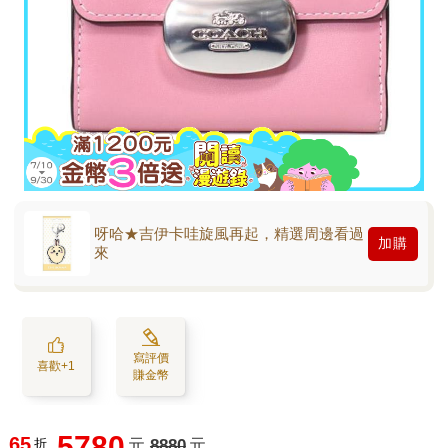
呀哈★吉伊卡哇旋風再起，精選周邊看過
加購
來
寫評價
喜歡+1
賺金幣
5780
65
折
元
8880
元