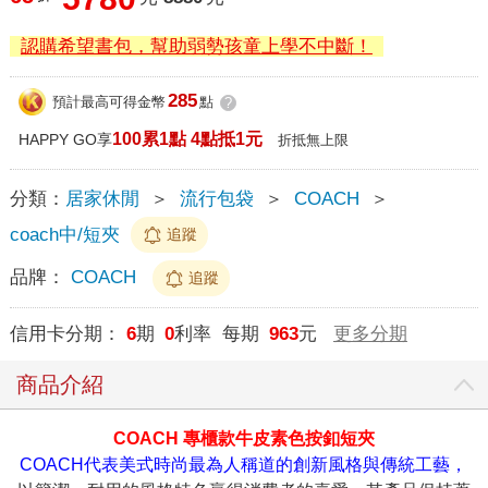
認購希望書包，幫助弱勢孩童上學不中斷！
285
預計最高可得金幣
點
?
100累1點 4點抵1元
HAPPY GO享
折抵無上限
分類：
居家休閒
＞
流行包袋
＞
COACH
＞
coach中/短夾
追蹤
品牌：
COACH
追蹤
信用卡分期：
6
期
0
利率 每期
963
元
更多分期
商品介紹
COACH 專櫃款牛皮素色按釦短夾
COACH代表美式時尚最為人稱道的創新風格與傳統工藝，