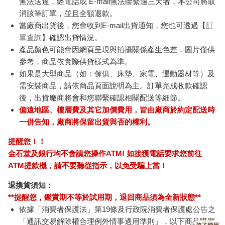
無法送達，經電話或 E-mail無法聯繫逾三天者，本公司將取
消該筆訂單，並且全額退款。
當廠商出貨後，您會收到E-mail出貨通知，您也可透過【
訂
單查詢
】確認出貨情況。
產品顏色可能會因網頁呈現與拍攝關係產生色差，圖片僅供
參考，商品依實際供貨樣式為準。
如果是大型商品（如：傢俱、床墊、家電、運動器材等）及
需安裝商品，請依商品頁面說明為主。訂單完成收款確認
後，出貨廠商將會和您聯繫確認相關配送等細節。
偏遠地區、樓層費及其它加價費用，皆由廠商於約定配送時
一併告知，廠商將保留出貨與否的權利。
提醒您！！
金石堂及銀行均不會請您操作ATM! 如接獲電話要求您前往
ATM提款機，請不要聽從指示，以免受騙上當！
退換貨須知：
**提醒您，鑑賞期不等於試用期，退回商品須為全新狀態**
依據「消費者保護法」第19條及行政院消費者保護處公告之
「通訊交易解除權合理例外情事適用準則」，以下商品購買