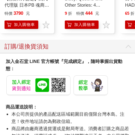
代理版 日本PB 魂商店
Other Stories: 4
HA
限定 數碼寶貝 D-ARK
Stories in 1 Book.
金緻
3790
444
特價
元
9
折
特價
元
65
折
25周年彩色進化版
Hooray!
濕潤
140
加入購物車
加入購物車
臉部
顏保
訂購/退換貨須知
加入金石堂 LINE 官方帳號『完成綁定』，隨時掌握出貨動
態：
商品運送說明：
本公司所提供的產品配送區域範圍目前僅限台灣本島。注
意！收件地址請勿為郵政信箱。
商品將由廠商透過貨運或是郵局寄送。消費者訂購之商品若