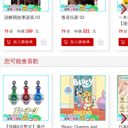
請解開故事謎底 03
叛逆玩家 02
一本
【漫
行動
150
221
79
折
特價
元
79
折
特價
元
79
折
開關
「行
加入購物車
加入購物車
學方
您可能會喜歡
【預購8月暫定】萬代
Bluey: Queens and
日本