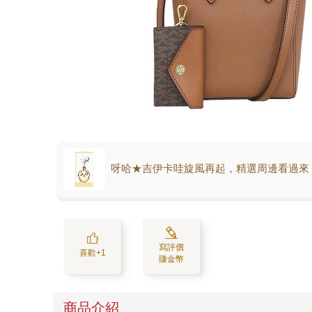
呀哈★吉伊卡哇旋風再起，精選周邊看過來
寫評價
喜歡+1
賺金幣
商品介紹