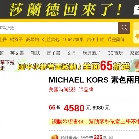
圭吾
楊双子
高希均
公益書包
16647續集
吉伊卡哇
通靈藥師
路邊攤新作
馬斯克
玩具總動員5
超慢跑
館
英文書
雜誌
電子書
文具
玩具親子
3C電玩
家
MICHAEL KORS 素
美國時尚設計師品牌
4580
66
折
元
6980
元
認購希望書包，幫助弱勢孩童上學不
225
預計最高可得金幣
點
?