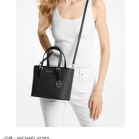
‧品牌：MICHAEL KORS