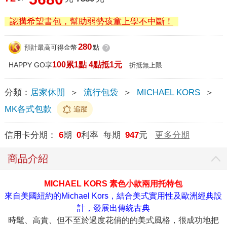
認購希望書包，幫助弱勢孩童上學不中斷！
280
預計最高可得金幣
點
?
100累1點 4點抵1元
HAPPY GO享
折抵無上限
分類：
居家休閒
＞
流行包袋
＞
MICHAEL KORS
＞
MK各式包款
追蹤
信用卡分期：
6
期
0
利率 每期
947
元
更多分期
商品介紹
MICHAEL KORS 素色小款兩用托特包
來自美國紐約的Michael Kors，結合美式實用性及歐洲經典設
計，發展出傳統古典
時髦、高貴、但不至於過度花俏的的美式風格，很成功地把