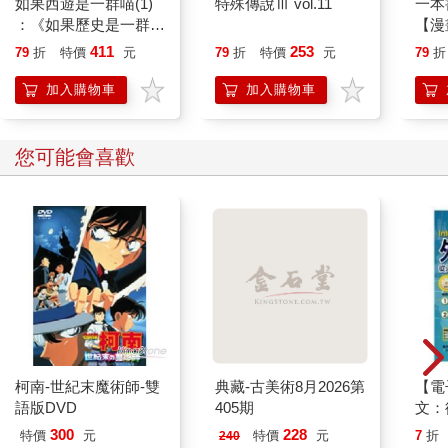
如果西遊是一群喵(1)
特殊傳說Ⅲ vol.11
一本
：《如果歷史是一群
【漫
喵》作者最新力作，附
行動
411
253
79
折
特價
元
79
折
特價
元
79
折
【首卷特典】拉頁
開關
「行
加入購物車
加入購物車
學方
您可能會喜歡
柯南-世紀末魔術師-雙
典藏-古美術8月2026第
【電
語版DVD
405期
文：
本搞
300
228
特價
元
特價
元
7
折
240