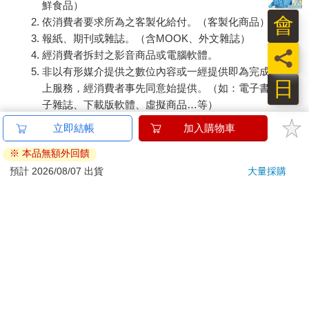
鮮食品）
會
依消費者要求所為之客製化給付。（客製化商品）
報紙、期刊或雜誌。（含MOOK、外文雜誌）
員
經消費者拆封之影音商品或電腦軟體。
非以有形媒介提供之數位內容或一經提供即為完成之線
日
上服務，經消費者事先同意始提供。（如：電子書、電
子雜誌、下載版軟體、虛擬商品…等）
已拆封之個人衛生用品。（如：內衣褲、刮鬍刀、除毛
刀…等）
若非上列種類商品，均享有到貨7天的猶豫期（含例假
日）。
辦理退換貨時，商品（組合商品恕無法接受單獨退貨）必須
是您收到商品時的原始狀態（包含商品本體、配件、贈品、
保證書、所有附隨資料文件及原廠內外包裝…等），請勿直
接使用原廠包裝寄送，或於原廠包裝上黏貼紙張或書寫文
字。
退回商品若無法回復原狀，將請您負擔回復原狀所需費用，
嚴重時將影響您的退貨權益。