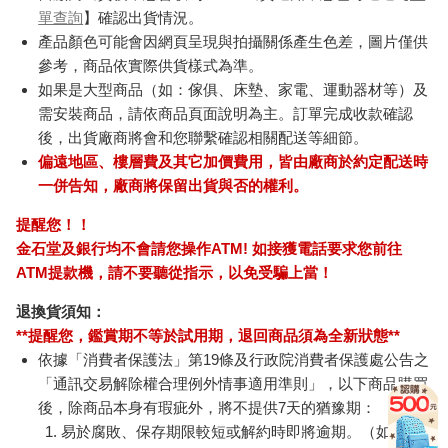
單查詢
】確認出貨情況。
產品顏色可能會因網頁呈現與拍攝關係產生色差，圖片僅供
參考，商品依實際供貨樣式為準。
如果是大型商品（如：傢俱、床墊、家電、運動器材等）及
需安裝商品，請依商品頁面說明為主。訂單完成收款確認
後，出貨廠商將會和您聯繫確認相關配送等細節。
偏遠地區、樓層費及其它加價費用，皆由廠商於約定配送時
一併告知，廠商將保留出貨與否的權利。
提醒您！！
金石堂及銀行均不會請您操作ATM! 如接獲電話要求您前往
ATM提款機，請不要聽從指示，以免受騙上當！
退換貨須知：
**提醒您，鑑賞期不等於試用期，退回商品須為全新狀態**
依據「消費者保護法」第19條及行政院消費者保護處公告之
「通訊交易解除權合理例外情事適用準則」，以下商品購買
後，除商品本身有瑕疵外，將不提供7天的猶豫期：
易於腐敗、保存期限較短或解約時即將逾期。（如：生