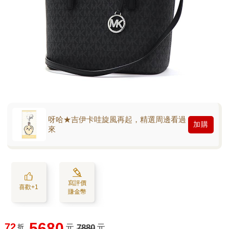
呀哈★吉伊卡哇旋風再起，精選周邊看過
加購
來
寫評價
喜歡+1
賺金幣
5680
72
折
元
7880
元