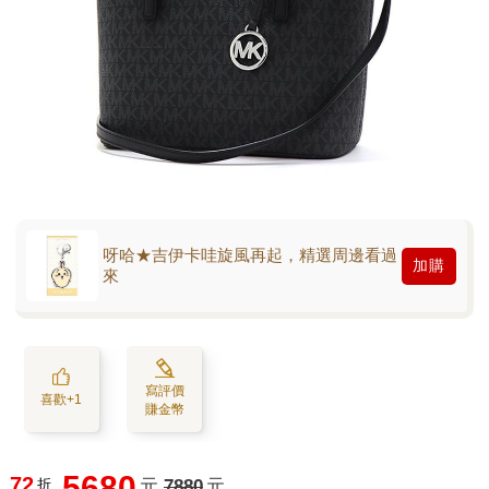
呀哈★吉伊卡哇旋風再起，精選周邊看過
加購
來
寫評價
喜歡+1
賺金幣
5680
72
折
元
7880
元