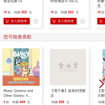
叛逆玩家 01
特殊傳說Ⅲ vol.11
杖藜
意、
恭談
253
253
79
折
特價
元
79
折
特價
元
79
折
想
加入購物車
加入購物車
您可能會喜歡
Bluey: Queens and
【電子書】蔬菜的理髮
【電
Other Stories: 4
店
大隊野
Stories in 1 Book.
Story
444
259
9
折
特價
元
特價
元
特價