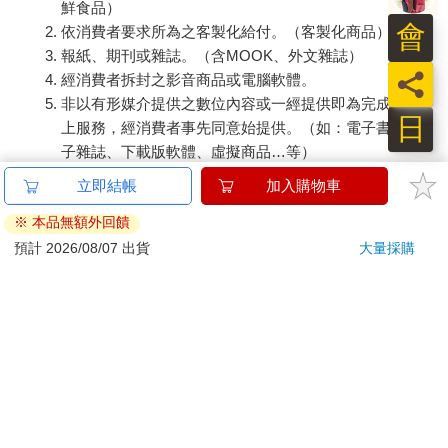
鮮食品）
會
依消費者要求所為之客製化給付。（客製化商品）
報紙、期刊或雜誌。（含MOOK、外文雜誌）
員
經消費者拆封之影音商品或電腦軟體。
非以有形媒介提供之數位內容或一經提供即為完成之線
日
上服務，經消費者事先同意始提供。（如：電子書、電
子雜誌、下載版軟體、虛擬商品…等）
已拆封之個人衛生用品。（如：內衣褲、刮鬍刀、除毛
刀…等）
若非上列種類商品，均享有到貨7天的猶豫期（含例假
日）。
辦理退換貨時，商品（組合商品恕無法接受單獨退貨）必須
是您收到商品時的原始狀態（包含商品本體、配件、贈品、
保證書、所有附隨資料文件及原廠內外包裝…等），請勿直
接使用原廠包裝寄送，或於原廠包裝上黏貼紙張或書寫文
字。
退回商品若無法回復原狀，將請您負擔回復原狀所需費用，
嚴重時將影響您的退貨權益。