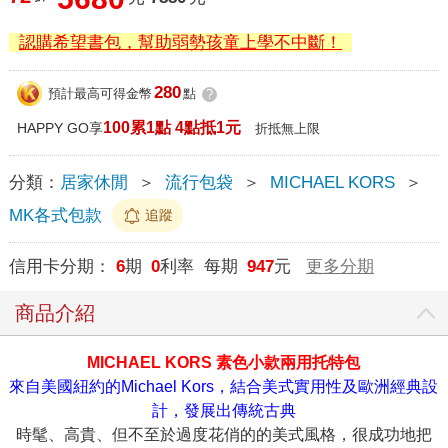
認購希望書包，幫助弱勢孩童上學不中斷！
280
預計最高可得金幣
點
?
100累1點 4點抵1元
HAPPY GO享
折抵無上限
分類：
居家休閒
＞
流行包袋
＞
MICHAEL KORS
＞
MK各式包款
追蹤
信用卡分期：
6
期
0
利率 每期
947
元
更多分期
商品介紹
MICHAEL KORS 素色小款兩用托特包
來自美國紐約的Michael Kors，結合美式實用性及歐洲經典設
計，發展出傳統古典
時髦、高貴、但不至於過度花俏的的美式風格，很成功地把