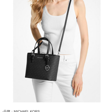
‧品牌：MICHAEL KORS