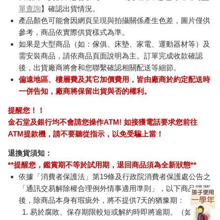
單查詢
】確認出貨情況。
產品顏色可能會因網頁呈現與拍攝關係產生色差，圖片僅供
參考，商品依實際供貨樣式為準。
如果是大型商品（如：傢俱、床墊、家電、運動器材等）及
需安裝商品，請依商品頁面說明為主。訂單完成收款確認
後，出貨廠商將會和您聯繫確認相關配送等細節。
偏遠地區、樓層費及其它加價費用，皆由廠商於約定配送時
一併告知，廠商將保留出貨與否的權利。
提醒您！！
金石堂及銀行均不會請您操作ATM! 如接獲電話要求您前往
ATM提款機，請不要聽從指示，以免受騙上當！
退換貨須知：
**提醒您，鑑賞期不等於試用期，退回商品須為全新狀態**
依據「消費者保護法」第19條及行政院消費者保護處公告之
「通訊交易解除權合理例外情事適用準則」，以下商品購買
後，除商品本身有瑕疵外，將不提供7天的猶豫期：
易於腐敗、保存期限較短或解約時即將逾期。（如：生