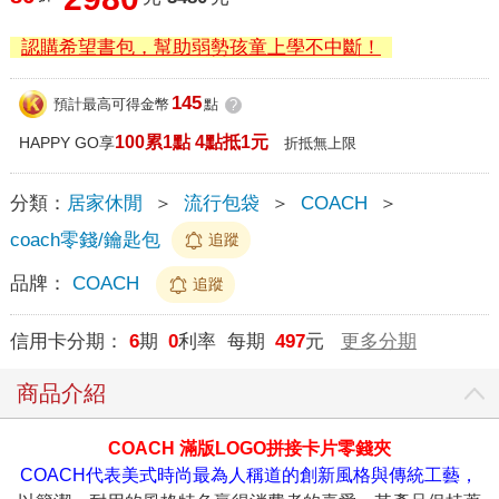
認購希望書包，幫助弱勢孩童上學不中斷！
145
預計最高可得金幣
點
?
100累1點 4點抵1元
HAPPY GO享
折抵無上限
分類：
居家休閒
＞
流行包袋
＞
COACH
＞
coach零錢/鑰匙包
追蹤
品牌：
COACH
追蹤
信用卡分期：
6
期
0
利率 每期
497
元
更多分期
商品介紹
COACH 滿版LOGO拼接卡片零錢夾
COACH代表美式時尚最為人稱道的創新風格與傳統工藝，