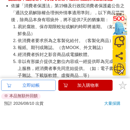
依據「消費者保護法」第19條及行政院消費者保護處公告之
「通訊交易解除權合理例外情事適用準則」，以下商品購買
後，除商品本身有瑕疵外，將不提供7天的猶豫期：
易於腐敗、保存期限較短或解約時即將逾期。（如：生
鮮食品）
依消費者要求所為之客製化給付。（客製化商品）
報紙、期刊或雜誌。（含MOOK、外文雜誌）
經消費者拆封之影音商品或電腦軟體。
非以有形媒介提供之數位內容或一經提供即為完成之線
上服務，經消費者事先同意始提供。（如：電子書、電
子雜誌、下載版軟體、虛擬商品…等）
已拆封之個人衛生用品。（如：內衣褲、刮鬍刀、除毛
立即結帳
加入購物車
刀…等）
※ 本品無額外回饋
若非上列種類商品，均享有到貨7天的猶豫期（含例假
日）。
預計 2026/08/10 出貨
大量採購
辦理退換貨時，商品（組合商品恕無法接受單獨退貨）必須
是您收到商品時的原始狀態（包含商品本體、配件、贈品、
保證書、所有附隨資料文件及原廠內外包裝…等），請勿直