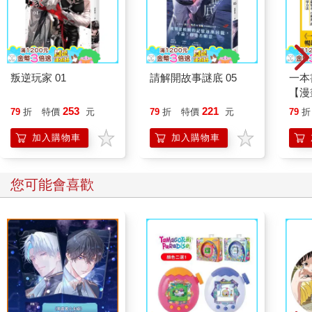
叛逆玩家 01
請解開故事謎底 05
一本
【漫
行動
253
221
79
折
特價
元
79
折
特價
元
79
折
開關
「行
加入購物車
加入購物車
學方
您可能會喜歡