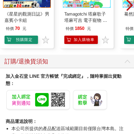
《星星的觀測日誌》男
Tamagotchi 塔麻歌子
驀然
嘉賓小卡組
塔麻可吉 電子寵物 樂
園系列（熱帶橙果／極
70
1850
特價
元
特價
元
特價
地冰雪）
預購限定
加入購物車
訂購/退換貨須知
加入金石堂 LINE 官方帳號『完成綁定』，隨時掌握出貨動
態：
商品運送說明：
本公司所提供的產品配送區域範圍目前僅限台灣本島。注