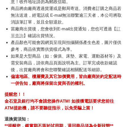
意！收件地址請勿為郵政信箱。
商品將由廠商透過貨運或是郵局寄送。消費者訂購之商品若
無法送達，經電話或 E-mail無法聯繫逾三天者，本公司將取
消該筆訂單，並且全額退款。
當廠商出貨後，您會收到E-mail出貨通知，您也可透過【
訂
單查詢
】確認出貨情況。
產品顏色可能會因網頁呈現與拍攝關係產生色差，圖片僅供
參考，商品依實際供貨樣式為準。
如果是大型商品（如：傢俱、床墊、家電、運動器材等）及
需安裝商品，請依商品頁面說明為主。訂單完成收款確認
後，出貨廠商將會和您聯繫確認相關配送等細節。
偏遠地區、樓層費及其它加價費用，皆由廠商於約定配送時
一併告知，廠商將保留出貨與否的權利。
提醒您！！
金石堂及銀行均不會請您操作ATM! 如接獲電話要求您前往
ATM提款機，請不要聽從指示，以免受騙上當！
退換貨須知：
**提醒您，鑑賞期不等於試用期，退回商品須為全新狀態**