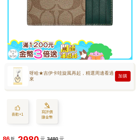
呀哈★吉伊卡哇旋風再起，精選周邊看過
加購
來
寫評價
喜歡+1
賺金幣
2980
86
折
元
3480
元