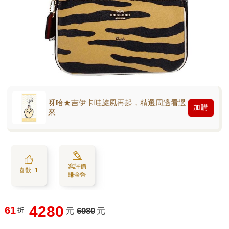
呀哈★吉伊卡哇旋風再起，精選周邊看過
加購
來
寫評價
喜歡+1
賺金幣
4280
61
折
元
6980
元