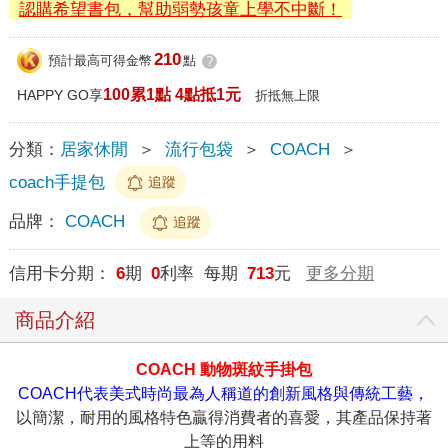
認購希望書包，幫助弱勢孩童上學不中斷！
210
預計最高可得金幣
點
?
100累1點 4點抵1元
HAPPY GO享
折抵無上限
分類：
居家休閒
＞
流行包袋
＞
COACH
＞
coach手提包
追蹤
品牌：
COACH
追蹤
信用卡分期：
6
期
0
利率 每期
713
元
更多分期
商品介紹
COACH 動物斑紋手掛包
COACH代表美式時尚最為人稱道的創新風格與傳統工藝，
以簡潔，耐用的風格特色贏得消費者的喜愛，其產品保持著
上等的用料