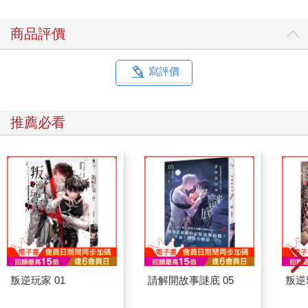
商品評價
寫評價
推薦必看
叛逆玩家 01
請解開故事謎底 05
叛逆