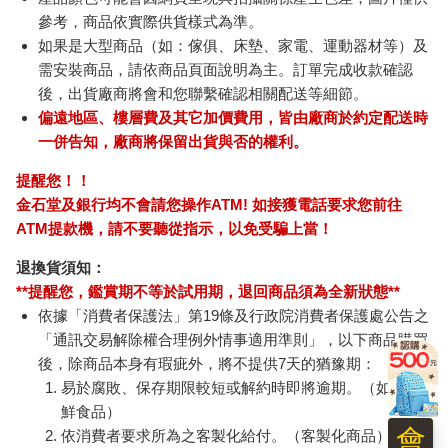
參考，商品依實際供貨樣式為準。
如果是大型商品（如：傢俱、床墊、家電、運動器材等）及
需安裝商品，請依商品頁面說明為主。訂單完成收款確認
後，出貨廠商將會和您聯繫確認相關配送等細節。
偏遠地區、樓層費及其它加價費用，皆由廠商於約定配送時
一併告知，廠商將保留出貨與否的權利。
提醒您！！
金石堂及銀行均不會請您操作ATM! 如接獲電話要求您前往
ATM提款機，請不要聽從指示，以免受騙上當！
退換貨須知：
**提醒您，鑑賞期不等於試用期，退回商品須為全新狀態**
依據「消費者保護法」第19條及行政院消費者保護處公告之
「通訊交易解除權合理例外情事適用準則」，以下商品購買
後，除商品本身有瑕疵外，將不提供7天的猶豫期：
易於腐敗、保存期限較短或解約時即將逾期。（如：生
鮮食品）
會
依消費者要求所為之客製化給付。（客製化商品）