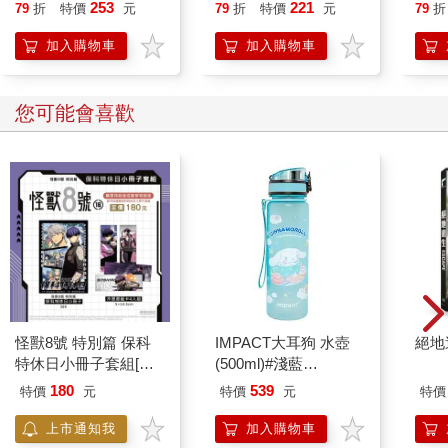
253
221
79
折
特價
元
79
折
特價
元
79
折
加入購物車
加入購物車
您可能會喜歡
怪獸8號 特別篇 保科
IMPACT大耳狗 水壺
絕地
特休日小冊子套組[限
(500ml)#淺藍
加購]
IMCMB01LB
180
539
特價
元
特價
元
特價
上市通知我
加入購物車