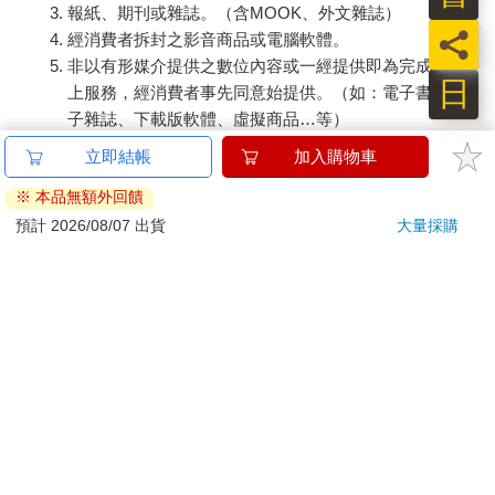
報紙、期刊或雜誌。（含MOOK、外文雜誌）
員
經消費者拆封之影音商品或電腦軟體。
非以有形媒介提供之數位內容或一經提供即為完成之線
日
上服務，經消費者事先同意始提供。（如：電子書、電
子雜誌、下載版軟體、虛擬商品…等）
已拆封之個人衛生用品。（如：內衣褲、刮鬍刀、除毛
立即結帳
加入購物車
刀…等）
※ 本品無額外回饋
若非上列種類商品，均享有到貨7天的猶豫期（含例假
日）。
預計 2026/08/07 出貨
大量採購
辦理退換貨時，商品（組合商品恕無法接受單獨退貨）必須
是您收到商品時的原始狀態（包含商品本體、配件、贈品、
保證書、所有附隨資料文件及原廠內外包裝…等），請勿直
接使用原廠包裝寄送，或於原廠包裝上黏貼紙張或書寫文
字。
退回商品若無法回復原狀，將請您負擔回復原狀所需費用，
嚴重時將影響您的退貨權益。