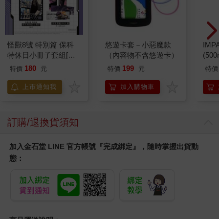
怪獸8號 特別篇 保科
悠遊卡套－小惡魔款
IM
特休日小冊子套組[限
（內容物不含悠遊卡）
(50
加購]
IMC
180
199
特價
元
特價
元
特價
上市通知我
加入購物車
訂購/退換貨須知
加入金石堂 LINE 官方帳號『完成綁定』，隨時掌握出貨動
態：