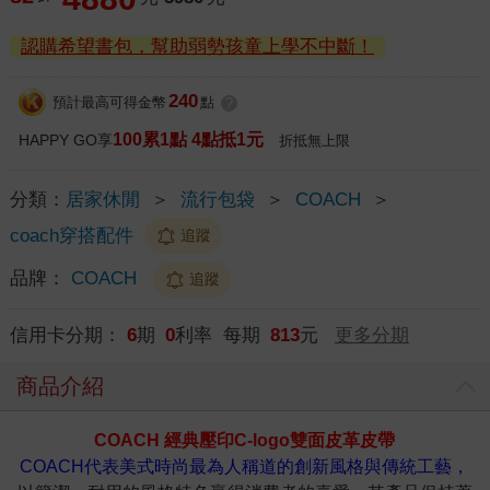
認購希望書包，幫助弱勢孩童上學不中斷！
240
預計最高可得金幣
點
?
100累1點 4點抵1元
HAPPY GO享
折抵無上限
分類：
居家休閒
＞
流行包袋
＞
COACH
＞
coach穿搭配件
追蹤
品牌：
COACH
追蹤
信用卡分期：
6
期
0
利率 每期
813
元
更多分期
商品介紹
COACH 經典壓印C-logo雙面皮革皮帶
COACH代表美式時尚最為人稱道的創新風格與傳統工藝，