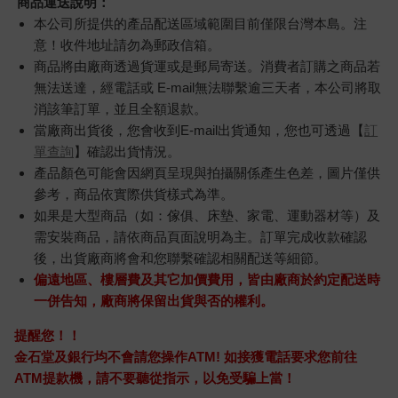
商品運送說明：
本公司所提供的產品配送區域範圍目前僅限台灣本島。注
意！收件地址請勿為郵政信箱。
商品將由廠商透過貨運或是郵局寄送。消費者訂購之商品若
無法送達，經電話或 E-mail無法聯繫逾三天者，本公司將取
消該筆訂單，並且全額退款。
當廠商出貨後，您會收到E-mail出貨通知，您也可透過【
訂
單查詢
】確認出貨情況。
產品顏色可能會因網頁呈現與拍攝關係產生色差，圖片僅供
參考，商品依實際供貨樣式為準。
如果是大型商品（如：傢俱、床墊、家電、運動器材等）及
需安裝商品，請依商品頁面說明為主。訂單完成收款確認
後，出貨廠商將會和您聯繫確認相關配送等細節。
偏遠地區、樓層費及其它加價費用，皆由廠商於約定配送時
一併告知，廠商將保留出貨與否的權利。
提醒您！！
金石堂及銀行均不會請您操作ATM! 如接獲電話要求您前往
ATM提款機，請不要聽從指示，以免受騙上當！