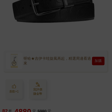
呀哈★吉伊卡哇旋風再起，精選周邊看過
加購
來
寫評價
喜歡+1
賺金幣
4880
82
折
元
5980
元