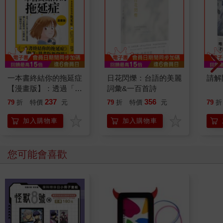
一本書終結你的拖延症
日花閃爍：台語的美麗
請解
【漫畫版】：透過「小
詞彙&一百首詩
行動」打開大腦的行動
237
356
79
折
特價
元
79
折
特價
元
79
折
開關，懶人也能變身
「行動派」的37個科
加入購物車
加入購物車
學方法
您可能會喜歡