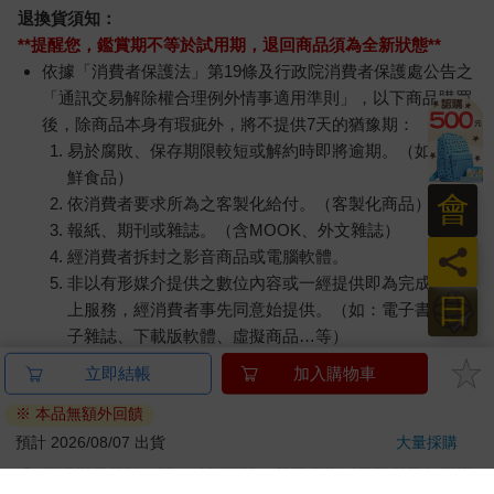
退換貨須知：
**提醒您，鑑賞期不等於試用期，退回商品須為全新狀態**
依據「消費者保護法」第19條及行政院消費者保護處公告之
「通訊交易解除權合理例外情事適用準則」，以下商品購買
後，除商品本身有瑕疵外，將不提供7天的猶豫期：
易於腐敗、保存期限較短或解約時即將逾期。（如：生
鮮食品）
會
依消費者要求所為之客製化給付。（客製化商品）
報紙、期刊或雜誌。（含MOOK、外文雜誌）
員
經消費者拆封之影音商品或電腦軟體。
非以有形媒介提供之數位內容或一經提供即為完成之線
日
上服務，經消費者事先同意始提供。（如：電子書、電
子雜誌、下載版軟體、虛擬商品…等）
已拆封之個人衛生用品。（如：內衣褲、刮鬍刀、除毛
立即結帳
加入購物車
刀…等）
※ 本品無額外回饋
若非上列種類商品，均享有到貨7天的猶豫期（含例假
日）。
預計 2026/08/07 出貨
大量採購
辦理退換貨時，商品（組合商品恕無法接受單獨退貨）必須