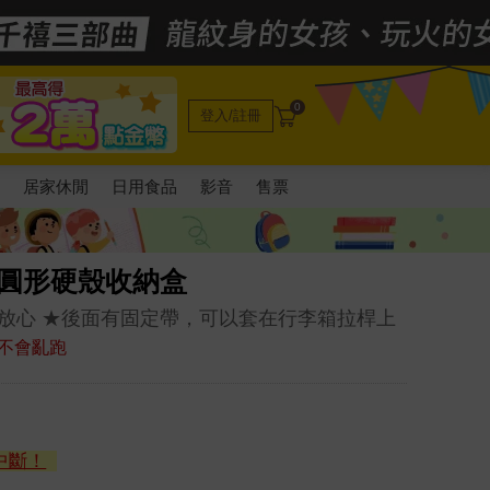
0
登入/註冊
電
居家休閒
日用食品
影音
售票
】圓形硬殼收納盒
放心 ★後面有固定帶，可以套在行李箱拉桿上
不會亂跑
中斷！