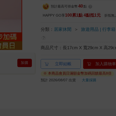
40
預計最高可得金幣
點
?
100累1點 4點抵1元
HAPPY GO享
折抵無
分類：
居家休閒
＞
旅遊用品 | 行李箱
?
商品尺寸：
長17cm X 寬29cm X 高29c
加購
立即結帳
加入購物車
※ 本商品會員日滿額金幣加碼回饋最高8倍
預計 2026/08/07 出貨
大量採購