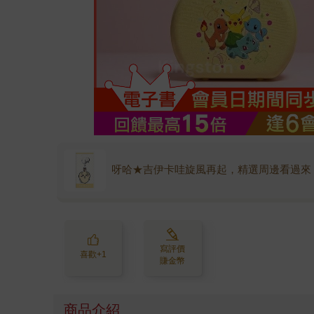
呀哈★吉伊卡哇旋風再起，精選周邊看過來
寫評價
喜歡+1
賺金幣
商品介紹