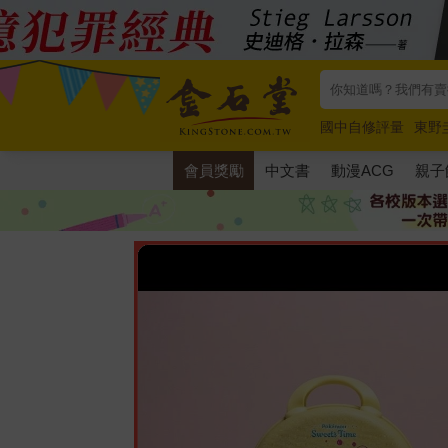
國中自修評量
東野
唯紅花綻放
奧德賽
會員獎勵
中文書
動漫ACG
親子