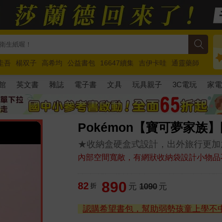
圭吾
楊双子
高希均
公益書包
16647續集
吉伊卡哇
通靈藥師
路邊攤新作
馬斯克
玩具總動員5
超慢跑
館
英文書
雜誌
電子書
文具
玩具親子
3C電玩
家
Pokémon【寶可夢家族
★收納盒硬盒式設計，出外旅行更加
內部空間寬敞，有網狀收納袋設計小物品
890
82
折
元
1090
元
認購希望書包，幫助弱勢孩童上學不