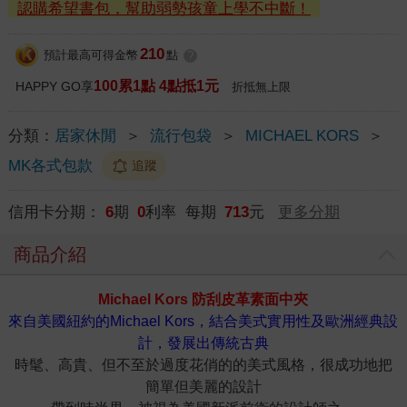
認購希望書包，幫助弱勢孩童上學不中斷！
210
預計最高可得金幣
點
?
100累1點 4點抵1元
HAPPY GO享
折抵無上限
分類：
居家休閒
＞
流行包袋
＞
MICHAEL KORS
＞
MK各式包款
追蹤
信用卡分期：
6
期
0
利率 每期
713
元
更多分期
商品介紹
Michael Kors 防刮皮革素面中夾
來自美國紐約的Michael Kors，結合美式實用性及歐洲經典設
計，發展出傳統古典
時髦、高貴、但不至於過度花俏的的美式風格，很成功地把
簡單但美麗的設計