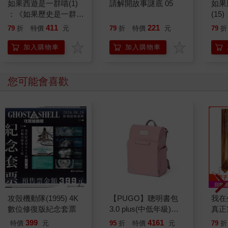
如果西遊是一群喵(1)
請解開故事謎底 05
如果
：《如果歷史是一群
(1
喵》作者最新力作，附
貓漫
411
221
79
折
特價
元
79
折
特價
元
79
折
【首卷特典】拉頁
加入購物車
加入購物車
您可能會喜歡
攻殼機動隊(1995) 4K
【PUGO】聰明書包
我在
數位修復版紀念套票
3.0 plus(中低年級)藕
真正
粉 全新進化玩美上市
實是
399
4161
特價
元
95
折
特價
元
79
折