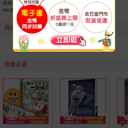
居家休閒
＞
流行包袋
＞
MICHAEL KORS
＞
MK各式包款
商品評價
寫評價
推薦必看