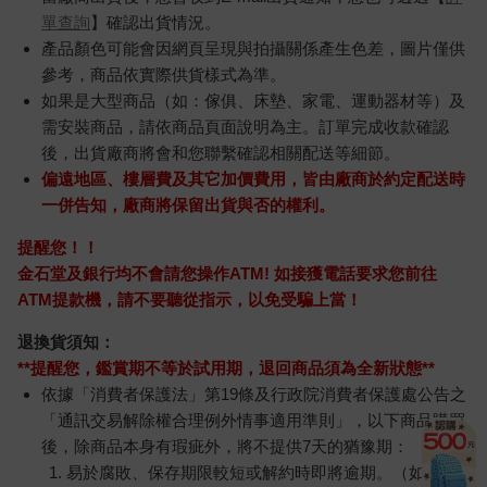
單查詢
】確認出貨情況。
產品顏色可能會因網頁呈現與拍攝關係產生色差，圖片僅供
參考，商品依實際供貨樣式為準。
如果是大型商品（如：傢俱、床墊、家電、運動器材等）及
需安裝商品，請依商品頁面說明為主。訂單完成收款確認
後，出貨廠商將會和您聯繫確認相關配送等細節。
偏遠地區、樓層費及其它加價費用，皆由廠商於約定配送時
一併告知，廠商將保留出貨與否的權利。
提醒您！！
金石堂及銀行均不會請您操作ATM! 如接獲電話要求您前往
ATM提款機，請不要聽從指示，以免受騙上當！
退換貨須知：
**提醒您，鑑賞期不等於試用期，退回商品須為全新狀態**
依據「消費者保護法」第19條及行政院消費者保護處公告之
「通訊交易解除權合理例外情事適用準則」，以下商品購買
後，除商品本身有瑕疵外，將不提供7天的猶豫期：
易於腐敗、保存期限較短或解約時即將逾期。（如：生