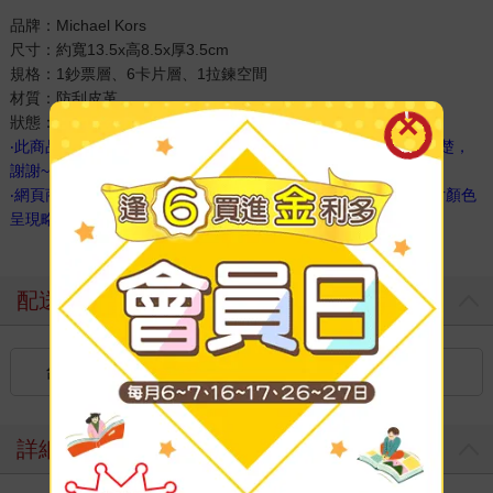
品牌：Michael Kors
尺寸：約寬13.5x高8.5x厚3.5cm
規格：1鈔票層、6卡片層、1拉鍊空間
材質：防刮皮革
狀態：美國平行輸入，全新真品
‧此商品於原廠就無附贈防塵袋、禮盒及紙袋~訂購前請先考慮清楚，
謝謝~
‧網頁商品會因為使用不同的品牌螢幕以及解析度不同，造成圖片顏色
呈現略有不同，實物顏色更佳，請以實品為準。
配送方式
台灣
國內宅配：本島（廠商出貨）
詳細資料