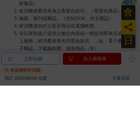
鮮食品）
會
依消費者要求所為之客製化給付。（客製化商品）
報紙、期刊或雜誌。（含MOOK、外文雜誌）
員
經消費者拆封之影音商品或電腦軟體。
非以有形媒介提供之數位內容或一經提供即為完成之線
日
上服務，經消費者事先同意始提供。（如：電子書、電
子雜誌、下載版軟體、虛擬商品…等）
已拆封之個人衛生用品。（如：內衣褲、刮鬍刀、除毛
立即結帳
加入購物車
刀…等）
※ 本品無額外回饋
若非上列種類商品，均享有到貨7天的猶豫期（含例假
日）。
預計 2026/08/06 出貨
大量採購
辦理退換貨時，商品（組合商品恕無法接受單獨退貨）必須
是您收到商品時的原始狀態（包含商品本體、配件、贈品、
保證書、所有附隨資料文件及原廠內外包裝…等），請勿直
接使用原廠包裝寄送，或於原廠包裝上黏貼紙張或書寫文
字。
退回商品若無法回復原狀，將請您負擔回復原狀所需費用，
嚴重時將影響您的退貨權益。