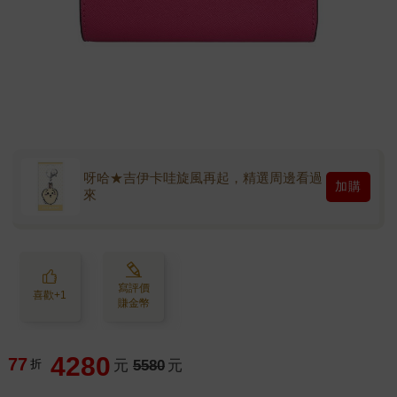
呀哈★吉伊卡哇旋風再起，精選周邊看過
加購
來
寫評價
喜歡+1
賺金幣
4280
77
折
元
5580
元