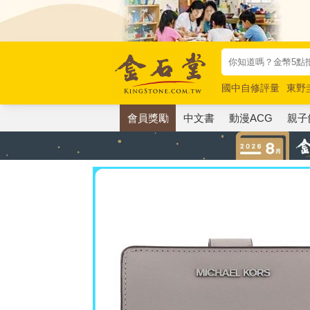
國中自修評量
東野
唯紅花綻放
奧德賽
會員獎勵
中文書
動漫ACG
親子