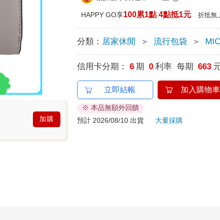
100累1點 4點抵1元
HAPPY GO享
折抵無
分類：
居家休閒
＞
流行包袋
＞
MI
信用卡分期：
6
期
0
利率 每期
663
立即結帳
加入購物車
※ 本品無額外回饋
加購
預計 2026/08/10 出貨
大量採購