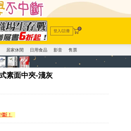
0
登入/註冊
電
居家休閒
日用食品
影音
售票
革釦式素面中夾-淺灰
中斷！