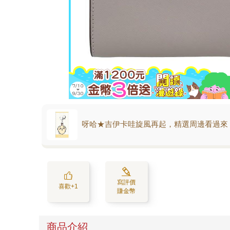
呀哈★吉伊卡哇旋風再起，精選周邊看過來
寫評價
喜歡+1
賺金幣
商品介紹