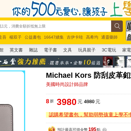
圭吾
楊双子
公益書包
16647續集
吉伊卡哇
高希均
通靈藥師
路邊攤新作
馬斯克
玩具總動員5
超慢跑
館
英文書
雜誌
電子書
文具
玩具親子
3C電玩
家
Michael Kors 防刮皮
美國時尚設計師品牌
3980
8
折
元
4980
元
認購希望書包，幫助弱勢孩童上學不
195
預計最高可得金幣
點
?