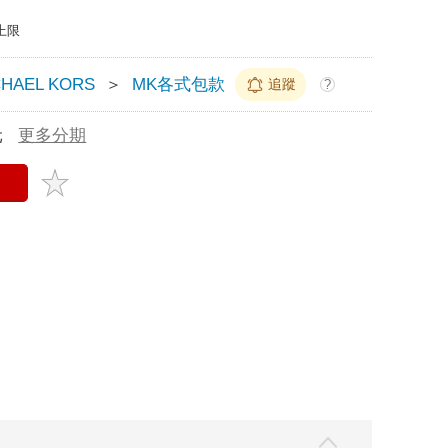
上限
CHAEL KORS
＞
MK各式包款
追蹤
?
元
更多分期