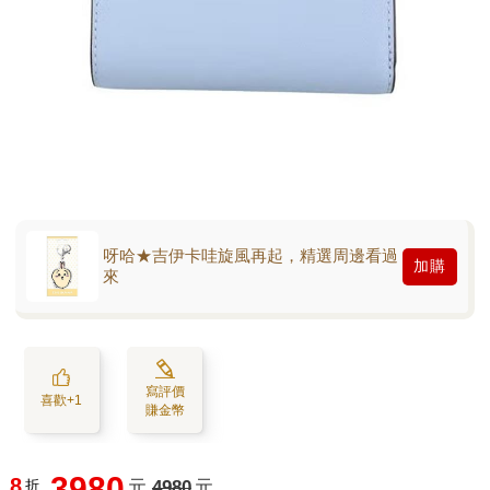
呀哈★吉伊卡哇旋風再起，精選周邊看過
加購
來
寫評價
喜歡+1
賺金幣
3980
8
折
元
4980
元