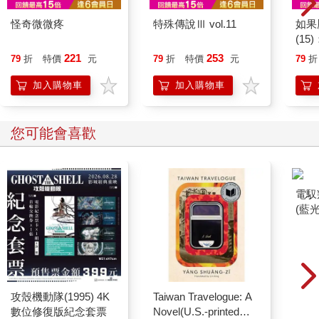
怪奇微微疼
特殊傳說Ⅲ vol.11
如果
(1
貓漫
221
253
79
折
特價
元
79
折
特價
元
79
折
加入購物車
加入購物車
您可能會喜歡
電馭
(藍
攻殼機動隊(1995) 4K
Taiwan Travelogue: A
數位修復版紀念套票
Novel(U.S.-printed