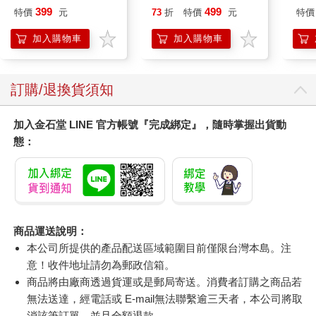
edition)
399
499
特價
元
73
折
特價
元
特價
加入購物車
加入購物車
訂購/退換貨須知
加入金石堂 LINE 官方帳號『完成綁定』，隨時掌握出貨動
態：
商品運送說明：
本公司所提供的產品配送區域範圍目前僅限台灣本島。注
意！收件地址請勿為郵政信箱。
商品將由廠商透過貨運或是郵局寄送。消費者訂購之商品若
無法送達，經電話或 E-mail無法聯繫逾三天者，本公司將取
消該筆訂單，並且全額退款。