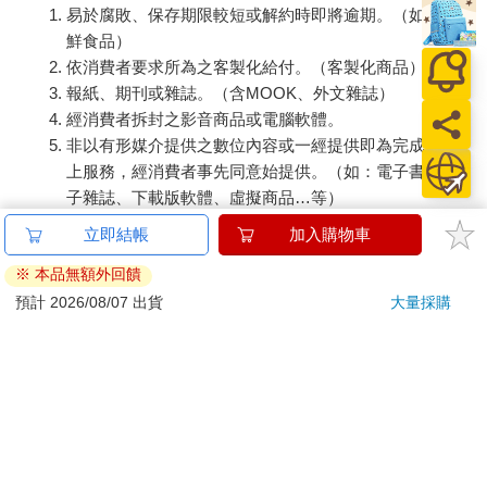
易於腐敗、保存期限較短或解約時即將逾期。（如：生
鮮食品）
依消費者要求所為之客製化給付。（客製化商品）
報紙、期刊或雜誌。（含MOOK、外文雜誌）
經消費者拆封之影音商品或電腦軟體。
非以有形媒介提供之數位內容或一經提供即為完成之線
上服務，經消費者事先同意始提供。（如：電子書、電
子雜誌、下載版軟體、虛擬商品…等）
已拆封之個人衛生用品。（如：內衣褲、刮鬍刀、除毛
立即結帳
加入購物車
刀…等）
※ 本品無額外回饋
若非上列種類商品，均享有到貨7天的猶豫期（含例假
日）。
預計 2026/08/07 出貨
大量採購
辦理退換貨時，商品（組合商品恕無法接受單獨退貨）必須
是您收到商品時的原始狀態（包含商品本體、配件、贈品、
保證書、所有附隨資料文件及原廠內外包裝…等），請勿直
接使用原廠包裝寄送，或於原廠包裝上黏貼紙張或書寫文
字。
退回商品若無法回復原狀，將請您負擔回復原狀所需費用，
嚴重時將影響您的退貨權益。