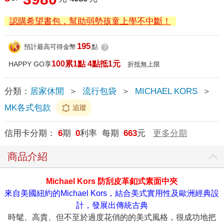
認購希望書包，幫助弱勢孩童上學不中斷！
195
預計最高可得金幣
點
?
100累1點 4點抵1元
HAPPY GO享
折抵無上限
分類：
居家休閒
＞
流行包袋
＞
MICHAEL KORS
＞
MK各式包款
追蹤
信用卡分期：
6
期
0
利率 每期
663
元
更多分期
商品介紹
Michael Kors 防刮皮革釦式素面中夾
來自美國紐約的Michael Kors，結合美式實用性及歐洲經典設
計，發展出傳統古典
時髦、高貴、但不至於過度花俏的的美式風格，很成功地把