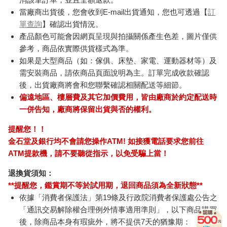
當廠商出貨後，您會收到E-mail出貨通知，您也可透過【
訂
單查詢
】確認出貨情況。
產品顏色可能會因網頁呈現與拍攝關係產生色差，圖片僅供
參考，商品依實際供貨樣式為準。
如果是大型商品（如：傢俱、床墊、家電、運動器材等）及
需安裝商品，請依商品頁面說明為主。訂單完成收款確認
後，出貨廠商將會和您聯繫確認相關配送等細節。
偏遠地區、樓層費及其它加價費用，皆由廠商於約定配送時
一併告知，廠商將保留出貨與否的權利。
提醒您！！
金石堂及銀行均不會請您操作ATM! 如接獲電話要求您前往
ATM提款機，請不要聽從指示，以免受騙上當！
退換貨須知：
**提醒您，鑑賞期不等於試用期，退回商品須為全新狀態**
依據「消費者保護法」第19條及行政院消費者保護處公告之
「通訊交易解除權合理例外情事適用準則」，以下商品購買
後，除商品本身有瑕疵外，將不提供7天的猶豫期：