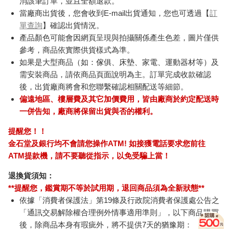
消該筆訂單，並且全額退款。
當廠商出貨後，您會收到E-mail出貨通知，您也可透過【
訂
單查詢
】確認出貨情況。
產品顏色可能會因網頁呈現與拍攝關係產生色差，圖片僅供
參考，商品依實際供貨樣式為準。
如果是大型商品（如：傢俱、床墊、家電、運動器材等）及
需安裝商品，請依商品頁面說明為主。訂單完成收款確認
後，出貨廠商將會和您聯繫確認相關配送等細節。
偏遠地區、樓層費及其它加價費用，皆由廠商於約定配送時
一併告知，廠商將保留出貨與否的權利。
提醒您！！
金石堂及銀行均不會請您操作ATM! 如接獲電話要求您前往
ATM提款機，請不要聽從指示，以免受騙上當！
退換貨須知：
**提醒您，鑑賞期不等於試用期，退回商品須為全新狀態**
依據「消費者保護法」第19條及行政院消費者保護處公告之
「通訊交易解除權合理例外情事適用準則」，以下商品購買
後，除商品本身有瑕疵外，將不提供7天的猶豫期：