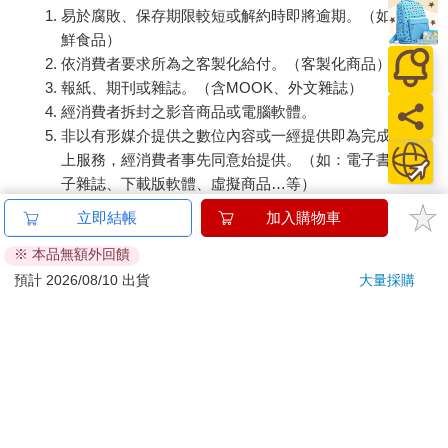
易於腐敗、保存期限較短或解約時即將逾期。（如：生
鮮食品）
依消費者要求所為之客製化給付。（客製化商品）
報紙、期刊或雜誌。（含MOOK、外文雜誌）
經消費者拆封之影音商品或電腦軟體。
非以有形媒介提供之數位內容或一經提供即為完成之線
上服務，經消費者事先同意始提供。（如：電子書、電
子雜誌、下載版軟體、虛擬商品…等）
已拆封之個人衛生用品。（如：內衣褲、刮鬍刀、除毛
立即結帳
加入購物車
刀…等）
※ 本品無額外回饋
若非上列種類商品，均享有到貨7天的猶豫期（含例假
日）。
預計 2026/08/10 出貨
大量採購
辦理退換貨時，商品（組合商品恕無法接受單獨退貨）必須
是您收到商品時的原始狀態（包含商品本體、配件、贈品、
保證書、所有附隨資料文件及原廠內外包裝…等），請勿直
接使用原廠包裝寄送，或於原廠包裝上黏貼紙張或書寫文
字。
退回商品若無法回復原狀，將請您負擔回復原狀所需費用，
嚴重時將影響您的退貨權益。