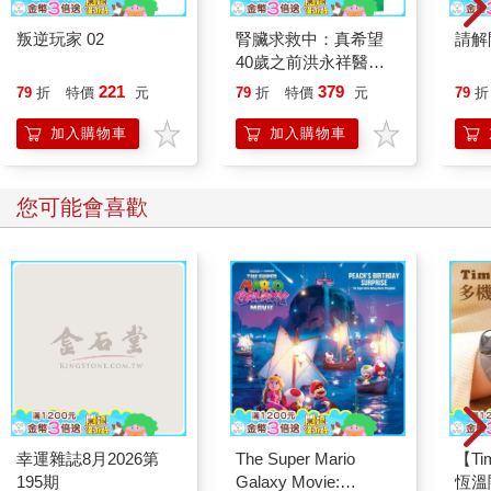
叛逆玩家 02
腎臟求救中：真希望
請解
40歲之前洪永祥醫師
就告訴我這些事
221
379
79
折
特價
元
79
折
特價
元
79
折
加入購物車
加入購物車
您可能會喜歡
幸運雜誌8月2026第
The Super Mario
【T
195期
Galaxy Movie:
恆溫