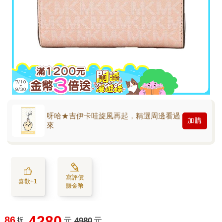
呀哈★吉伊卡哇旋風再起，精選周邊看過
加購
來
寫評價
喜歡+1
賺金幣
4280
86
折
元
4980
元