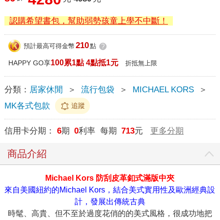
認購希望書包，幫助弱勢孩童上學不中斷！
210
預計最高可得金幣
點
?
100累1點 4點抵1元
HAPPY GO享
折抵無上限
分類：
居家休閒
＞
流行包袋
＞
MICHAEL KORS
＞
MK各式包款
追蹤
信用卡分期：
6
期
0
利率 每期
713
元
更多分期
商品介紹
Michael Kors 防刮皮革釦式滿版中夾
來自美國紐約的Michael Kors，結合美式實用性及歐洲經典設
計，發展出傳統古典
時髦、高貴、但不至於過度花俏的的美式風格，很成功地把