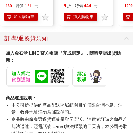
Peach`s Birthday
肩/
171
444
特價
元
9
折
特價
元
180
1290
Surprise: The Super
加熱
Mario Galaxy Movie
膝熱
加入購物車
加入購物車
Storybook
訂購/退換貨須知
加入金石堂 LINE 官方帳號『完成綁定』，隨時掌握出貨動
態：
商品運送說明：
本公司所提供的產品配送區域範圍目前僅限台灣本島。注
意！收件地址請勿為郵政信箱。
商品將由廠商透過貨運或是郵局寄送。消費者訂購之商品若
無法送達，經電話或 E-mail無法聯繫逾三天者，本公司將取