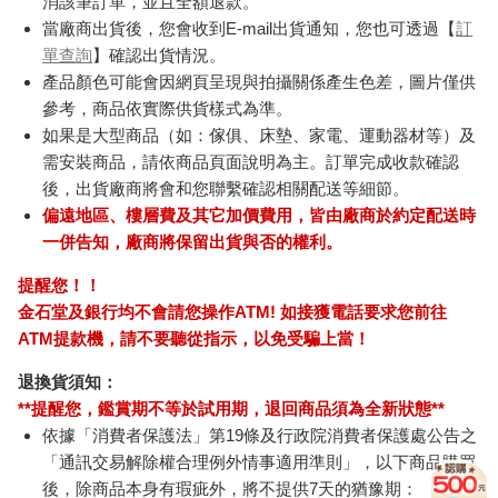
消該筆訂單，並且全額退款。
當廠商出貨後，您會收到E-mail出貨通知，您也可透過【
訂
單查詢
】確認出貨情況。
產品顏色可能會因網頁呈現與拍攝關係產生色差，圖片僅供
參考，商品依實際供貨樣式為準。
如果是大型商品（如：傢俱、床墊、家電、運動器材等）及
需安裝商品，請依商品頁面說明為主。訂單完成收款確認
後，出貨廠商將會和您聯繫確認相關配送等細節。
偏遠地區、樓層費及其它加價費用，皆由廠商於約定配送時
一併告知，廠商將保留出貨與否的權利。
提醒您！！
金石堂及銀行均不會請您操作ATM! 如接獲電話要求您前往
ATM提款機，請不要聽從指示，以免受騙上當！
退換貨須知：
**提醒您，鑑賞期不等於試用期，退回商品須為全新狀態**
依據「消費者保護法」第19條及行政院消費者保護處公告之
「通訊交易解除權合理例外情事適用準則」，以下商品購買
後，除商品本身有瑕疵外，將不提供7天的猶豫期：