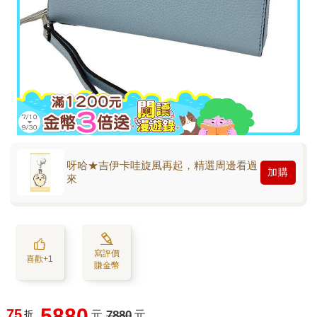
呀哈★吉伊卡哇旋風再起，精選周邊看過
加購
來
寫評價
喜歡+1
賺金幣
5880
75
折
元
7880
元