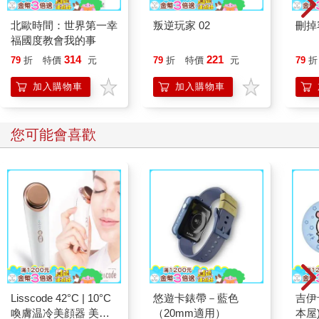
北歐時間：世界第一幸
叛逆玩家 02
刪掉
福國度教會我的事
314
221
79
折
特價
元
79
折
特價
元
79
折
加入購物車
加入購物車
您可能會喜歡
Lisscode 42°C | 10°C
悠遊卡錶帶－藍色
吉伊
喚膚温冷美顔器 美膚
（20mm適用）
本屋