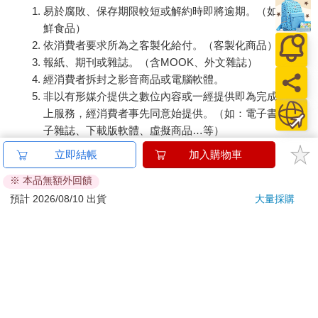
易於腐敗、保存期限較短或解約時即將逾期。（如：生
鮮食品）
依消費者要求所為之客製化給付。（客製化商品）
報紙、期刊或雜誌。（含MOOK、外文雜誌）
經消費者拆封之影音商品或電腦軟體。
非以有形媒介提供之數位內容或一經提供即為完成之線
上服務，經消費者事先同意始提供。（如：電子書、電
子雜誌、下載版軟體、虛擬商品…等）
已拆封之個人衛生用品。（如：內衣褲、刮鬍刀、除毛
立即結帳
加入購物車
刀…等）
※ 本品無額外回饋
若非上列種類商品，均享有到貨7天的猶豫期（含例假
日）。
預計 2026/08/10 出貨
大量採購
辦理退換貨時，商品（組合商品恕無法接受單獨退貨）必須
是您收到商品時的原始狀態（包含商品本體、配件、贈品、
保證書、所有附隨資料文件及原廠內外包裝…等），請勿直
接使用原廠包裝寄送，或於原廠包裝上黏貼紙張或書寫文
字。
退回商品若無法回復原狀，將請您負擔回復原狀所需費用，
嚴重時將影響您的退貨權益。