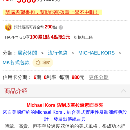
認購希望書包，幫助弱勢孩童上學不中斷！
290
預計最高可得金幣
點
?
100累1點 4點抵1元
HAPPY GO享
折抵無上限
分類：
居家休閒
＞
流行包袋
＞
MICHAEL KORS
＞
MK各式包款
追蹤
信用卡分期：
6
期
0
利率 每期
980
元
更多分期
商品介紹
Michael Kors 防刮皮革拉鍊素面長夾
來自美國紐約的Michael Kors，結合美式實用性及歐洲經典設
計，發展出傳統古典
時髦、高貴、但不至於過度花俏的的美式風格，很成功地把