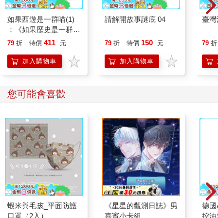
如果西遊是一群喵(1)
請解開故事謎底 04
臺灣
：《如果歷史是一群
喵》作者最新力作，附
411
150
79
折
特價
元
79
折
特價
元
79
折
【首卷特典】拉頁
加入購物車
加入購物車
您可能會喜歡
蝦米與毛孩_平面防護
《星星的觀測日誌》男
德國A
口罩（2入）
嘉賓小卡組
控油