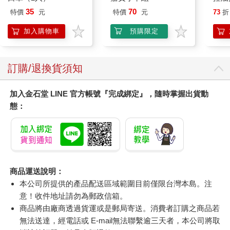
凝露3
35
70
特價
元
特價
元
73
折
髮根
調理
加入購物車
預購限定
滋潤
質適
訂購/退換貨須知
加入金石堂 LINE 官方帳號『完成綁定』，隨時掌握出貨動
態：
商品運送說明：
本公司所提供的產品配送區域範圍目前僅限台灣本島。注
意！收件地址請勿為郵政信箱。
商品將由廠商透過貨運或是郵局寄送。消費者訂購之商品若
無法送達，經電話或 E-mail無法聯繫逾三天者，本公司將取