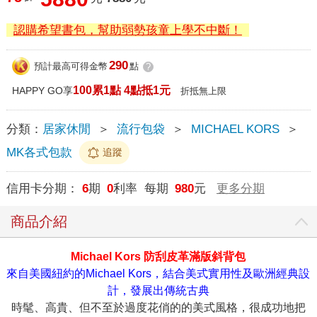
認購希望書包，幫助弱勢孩童上學不中斷！
290
預計最高可得金幣
點
?
100累1點 4點抵1元
HAPPY GO享
折抵無上限
分類：
居家休閒
＞
流行包袋
＞
MICHAEL KORS
＞
MK各式包款
追蹤
信用卡分期：
6
期
0
利率 每期
980
元
更多分期
商品介紹
Michael Kors 防刮皮革滿版斜背包
來自美國紐約的Michael Kors，結合美式實用性及歐洲經典設
計，發展出傳統古典
時髦、高貴、但不至於過度花俏的的美式風格，很成功地把