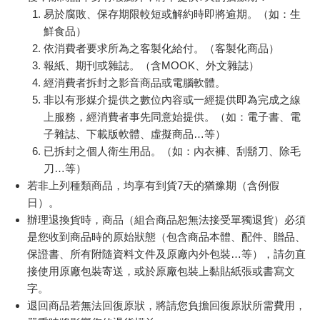
易於腐敗、保存期限較短或解約時即將逾期。（如：生
鮮食品）
依消費者要求所為之客製化給付。（客製化商品）
報紙、期刊或雜誌。（含MOOK、外文雜誌）
經消費者拆封之影音商品或電腦軟體。
非以有形媒介提供之數位內容或一經提供即為完成之線
上服務，經消費者事先同意始提供。（如：電子書、電
子雜誌、下載版軟體、虛擬商品…等）
已拆封之個人衛生用品。（如：內衣褲、刮鬍刀、除毛
刀…等）
若非上列種類商品，均享有到貨7天的猶豫期（含例假
日）。
辦理退換貨時，商品（組合商品恕無法接受單獨退貨）必須
是您收到商品時的原始狀態（包含商品本體、配件、贈品、
保證書、所有附隨資料文件及原廠內外包裝…等），請勿直
接使用原廠包裝寄送，或於原廠包裝上黏貼紙張或書寫文
字。
退回商品若無法回復原狀，將請您負擔回復原狀所需費用，