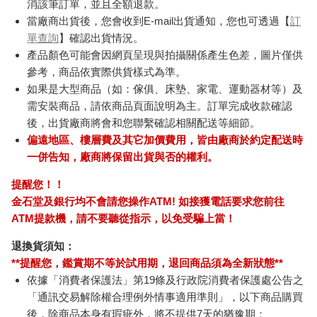
消該筆訂單，並且全額退款。
當廠商出貨後，您會收到E-mail出貨通知，您也可透過【
訂
單查詢
】確認出貨情況。
產品顏色可能會因網頁呈現與拍攝關係產生色差，圖片僅供
參考，商品依實際供貨樣式為準。
如果是大型商品（如：傢俱、床墊、家電、運動器材等）及
需安裝商品，請依商品頁面說明為主。訂單完成收款確認
後，出貨廠商將會和您聯繫確認相關配送等細節。
偏遠地區、樓層費及其它加價費用，皆由廠商於約定配送時
一併告知，廠商將保留出貨與否的權利。
提醒您！！
金石堂及銀行均不會請您操作ATM! 如接獲電話要求您前往
ATM提款機，請不要聽從指示，以免受騙上當！
退換貨須知：
**提醒您，鑑賞期不等於試用期，退回商品須為全新狀態**
依據「消費者保護法」第19條及行政院消費者保護處公告之
「通訊交易解除權合理例外情事適用準則」，以下商品購買
後，除商品本身有瑕疵外，將不提供7天的猶豫期：