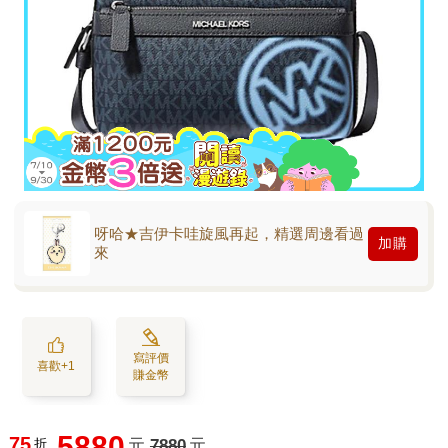
呀哈★吉伊卡哇旋風再起，精選周邊看過
加購
來
寫評價
喜歡+1
賺金幣
5880
75
折
元
7880
元