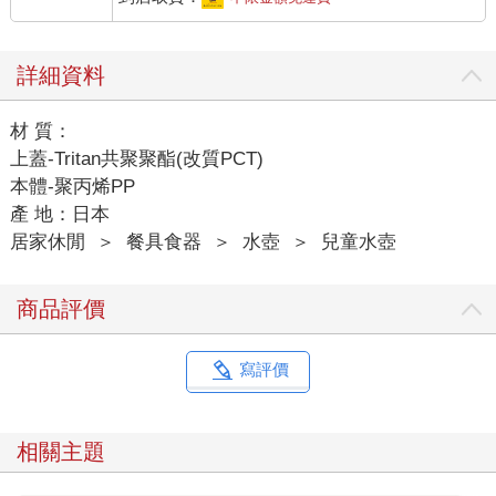
詳細資料
材 質：
上蓋-Tritan共聚聚酯(改質PCT)
本體-聚丙烯PP
產 地：日本
居家休閒
＞
餐具食器
＞
水壺
＞
兒童水壺
商品評價
寫評價
相關主題