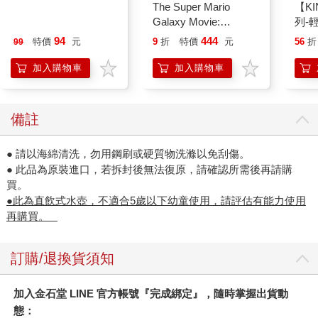
今周刊07月2026第
The Super Mario
【KI
1546期
Galaxy Movie:
列-
Peach`s Birthday
平煎
94
444
特價
元
9
折
特價
元
56
折
99
Surprise: The Super
Mario Galaxy Movie
加入購物車
加入購物車
Storybook
備註
● 請以海綿清洗，勿用鋼刷或硬質物洗滌以免刮傷。
● 此品為原裝進口，若拆封後無法復原，請確認所需後再請購
買。
●此為直飲式水壺，不適合5歲以下幼童使用，請評估有能力使用
再購買。
訂購/退換貨須知
加入金石堂 LINE 官方帳號『完成綁定』，隨時掌握出貨動
態：