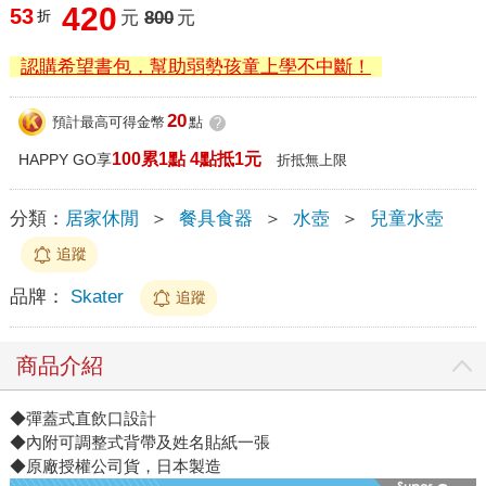
420
53
折
元
800
元
認購希望書包，幫助弱勢孩童上學不中斷！
20
預計最高可得金幣
點
?
100累1點 4點抵1元
HAPPY GO享
折抵無上限
分類：
居家休閒
＞
餐具食器
＞
水壺
＞
兒童水壺
追蹤
品牌：
Skater
追蹤
商品介紹
◆彈蓋式直飲口設計
◆內附可調整式背帶及姓名貼紙一張
◆原廠授權公司貨，日本製造