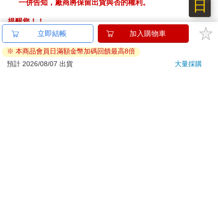
日
一併告知，廠商將保留出貨與否的權利。
提醒您！！
金石堂及銀行均不會請您操作ATM! 如接獲電話要求您前往
ATM提款機，請不要聽從指示，以免受騙上當！
退換貨須知：
**提醒您，鑑賞期不等於試用期，退回商品須為全新狀態**
依據「消費者保護法」第19條及行政院消費者保護處公告之
「通訊交易解除權合理例外情事適用準則」，以下商品購買
後，除商品本身有瑕疵外，將不提供7天的猶豫期：
易於腐敗、保存期限較短或解約時即將逾期。（如：生
鮮食品）
依消費者要求所為之客製化給付。（客製化商品）
報紙、期刊或雜誌。（含MOOK、外文雜誌）
經消費者拆封之影音商品或電腦軟體。
非以有形媒介提供之數位內容或一經提供即為完成之線
上服務，經消費者事先同意始提供。（如：電子書、電
子雜誌、下載版軟體、虛擬商品…等）
已拆封之個人衛生用品。（如：內衣褲、刮鬍刀、除毛