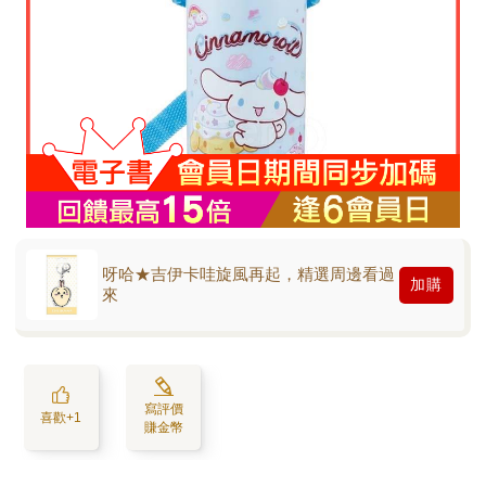
呀哈★吉伊卡哇旋風再起，精選周邊看過
加購
來
寫評價
喜歡+1
賺金幣