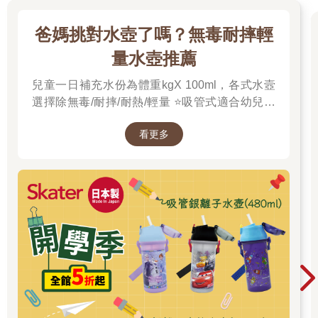
爸媽挑對水壺了嗎？無毒耐摔輕
量水壺推薦
兒童一日補充水份為體重kgX 100ml，各式水壼
選擇除無毒/耐摔/耐熱/輕量 ⭐️吸管式適合幼兒以
免水灑到全身 ⭐️直飲式 適合大孩子，可以拿穩直
看更多
接飲用 ⭐️銀離子抗菌避免口水殘留發臭，保溫則
於冬季天冷時能保持溫水提供。 🎉金石堂開學
季！爸媽好輕鬆，教你一站購足！文具、書包、
書套參展品全面5折起！👉文具滿777送80元電
子禮券 ，滿1200再享金幣4%回饋！