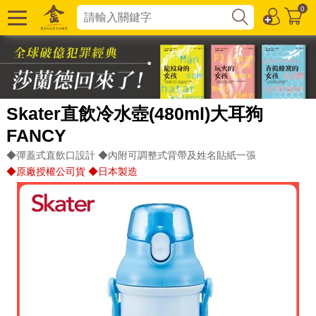
0
Skater直飲冷水壺(480ml)大耳狗
FANCY
◆彈蓋式直飲口設計 ◆內附可調整式背帶及姓名貼紙一張
◆原廠授權公司貨 ◆日本製造