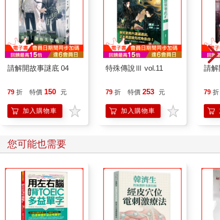
請解開故事謎底 04
特殊傳說Ⅲ vol.11
請解
150
253
79
折
特價
元
79
折
特價
元
79
折
加入購物車
加入購物車
您可能也需要