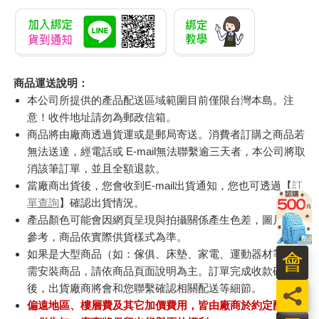
商品運送說明：
本公司所提供的產品配送區域範圍目前僅限台灣本島。注
意！收件地址請勿為郵政信箱。
商品將由廠商透過貨運或是郵局寄送。消費者訂購之商品若
無法送達，經電話或 E-mail無法聯繫逾三天者，本公司將取
消該筆訂單，並且全額退款。
當廠商出貨後，您會收到E-mail出貨通知，您也可透過【
訂
單查詢
】確認出貨情況。
產品顏色可能會因網頁呈現與拍攝關係產生色差，圖片僅供
參考，商品依實際供貨樣式為準。
如果是大型商品（如：傢俱、床墊、家電、運動器材等）及
會
需安裝商品，請依商品頁面說明為主。訂單完成收款確認
後，出貨廠商將會和您聯繫確認相關配送等細節。
員
偏遠地區、樓層費及其它加價費用，皆由廠商於約定配送時