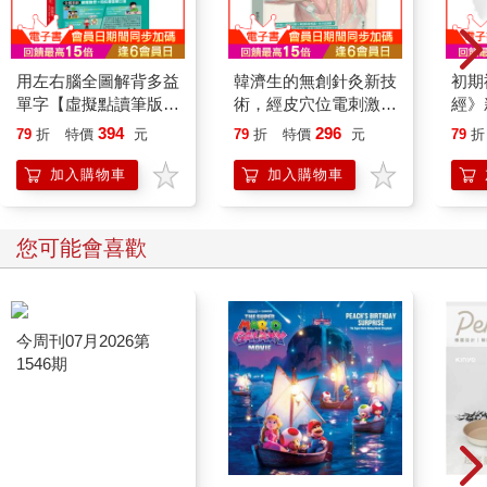
用左右腦全圖解背多益
韓濟生的無創針灸新技
初期
單字【虛擬點讀筆版】
術，經皮穴位電刺激療
經》
(附「Youtor App」內
法：疼痛控制×睡眠管
中國
394
296
79
折
特價
元
79
折
特價
元
79
折
含VRP虛擬點讀筆+防
理×神經精神照護×內
水書套)
分泌調節，以無創電刺
加入購物車
加入購物車
激延伸傳統針灸，涵蓋
多種疾病照護與管理
您可能會喜歡