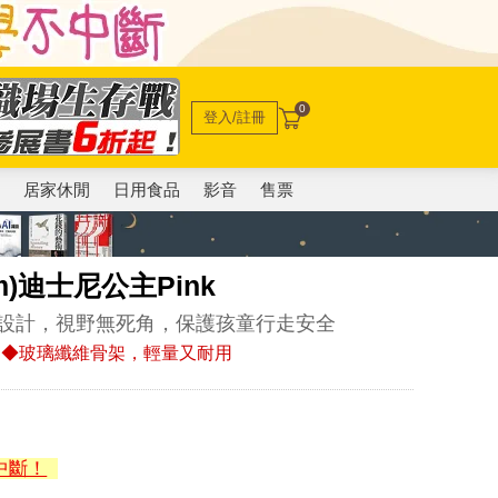
0
登入/註冊
電
居家休閒
日用食品
影音
售票
m)迪士尼公主Pink
透明設計，視野無死角，保護孩童行走安全
 ◆玻璃纖維骨架，輕量又耐用
中斷！