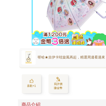
呀哈★吉伊卡哇旋風再起，精選周邊看過來
寫評價
喜歡+1
賺金幣
商品介紹