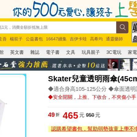
圭吾
楊双子
公益書包
16647續集
吉伊卡哇
高希均
通靈藥師
路邊攤新作
馬斯克
玩具總動員5
超慢跑
館
英文書
雜誌
電子書
文具
玩具親子
3C電玩
家
Skater兒童透明雨傘(45c
◆適合身高105-125公分 ◆傘面
◆安全開關，上推、下收合，不夾傷小手
465
49
折
元
950
元
認購希望書包，幫助弱勢孩童上學不