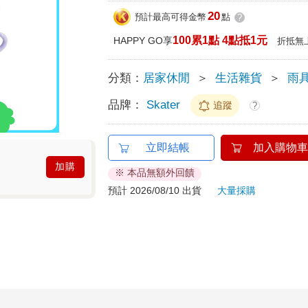
20
預計最高可得金幣
點
?
100累1點 4點抵1元
HAPPY GO享
折抵無
分類：
居家休閒
＞
生活雜貨
＞
雨
品牌：
Skater
追蹤
?
立即結帳
加入購物車
加購
※ 本品無額外回饋
預計 2026/08/10 出貨
大量採購