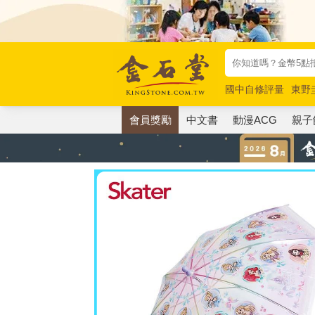
國中自修評量
東野
唯紅花綻放
奧德賽
會員獎勵
中文書
動漫ACG
親子