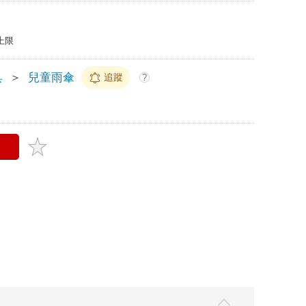
上限
具
＞
兒童雨傘
追蹤
?