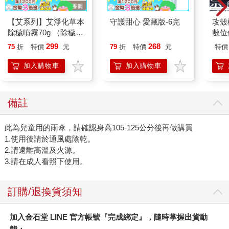
【艾系列】艾淨化草本
守護甜心 愛藏版-6完
攻殼機
除穢噴霧70g （除穢/
數位
平安/淨化/艾草/芙蓉/
299
268
75
折
特價
元
79
折
特價
元
特價
抹草） 此為單瓶賣場
另有多瓶組優惠賣場
加入購物車
加入購物車
備註
此為兒童用的雨傘，請確認身高105-125公分後再做購買
1.使用後請於通風處陰乾。
2.請遠離高溫及火源。
3.請在成人看照下使用。
訂購/退換貨須知
加入金石堂 LINE 官方帳號『完成綁定』，隨時掌握出貨動