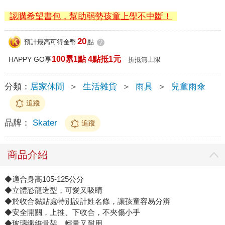
認購希望書包，幫助弱勢孩童上學不中斷！
20
預計最高可得金幣
點
?
100累1點 4點抵1元
HAPPY GO享
折抵無上限
分類：
居家休閒
＞
生活雜貨
＞
雨具
＞
兒童雨傘
追蹤
品牌：
Skater
追蹤
商品介紹
◆適合身高105-125公分
◆立體恐龍造型，可愛又吸睛
◆於收合黏貼處特別設計姓名條，讓孩童容易分辨
◆安全開關，上推、下收合，不夾傷小手
◆玻璃纖維骨架，輕量又耐用