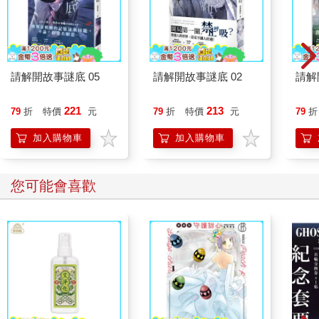
請解開故事謎底 05
請解開故事謎底 02
請解
221
213
79
折
特價
元
79
折
特價
元
79
折
加入購物車
加入購物車
您可能會喜歡