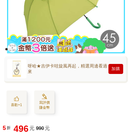
呀哈★吉伊卡哇旋風再起，精選周邊看過
加購
來
寫評價
喜歡+1
賺金幣
496
5
折
元
990
元