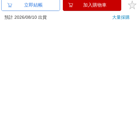
已拆封之個人衛生用品。（如：內衣褲、刮鬍刀、除毛
立即結帳
加入購物車
刀…等）
若非上列種類商品，均享有到貨7天的猶豫期（含例假
預計 2026/08/10 出貨
大量採購
日）。
辦理退換貨時，商品（組合商品恕無法接受單獨退貨）必須
是您收到商品時的原始狀態（包含商品本體、配件、贈品、
保證書、所有附隨資料文件及原廠內外包裝…等），請勿直
接使用原廠包裝寄送，或於原廠包裝上黏貼紙張或書寫文
字。
退回商品若無法回復原狀，將請您負擔回復原狀所需費用，
嚴重時將影響您的退貨權益。