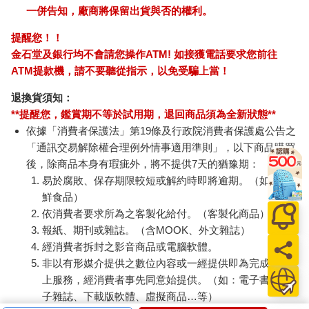
一併告知，廠商將保留出貨與否的權利。
提醒您！！
金石堂及銀行均不會請您操作ATM! 如接獲電話要求您前往
ATM提款機，請不要聽從指示，以免受騙上當！
退換貨須知：
**提醒您，鑑賞期不等於試用期，退回商品須為全新狀態**
依據「消費者保護法」第19條及行政院消費者保護處公告之
「通訊交易解除權合理例外情事適用準則」，以下商品購買
後，除商品本身有瑕疵外，將不提供7天的猶豫期：
易於腐敗、保存期限較短或解約時即將逾期。（如：生
鮮食品）
依消費者要求所為之客製化給付。（客製化商品）
報紙、期刊或雜誌。（含MOOK、外文雜誌）
經消費者拆封之影音商品或電腦軟體。
非以有形媒介提供之數位內容或一經提供即為完成之線
上服務，經消費者事先同意始提供。（如：電子書、電
子雜誌、下載版軟體、虛擬商品…等）