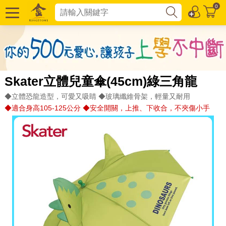
0
Skater立體兒童傘(45cm)綠三角龍
◆立體恐龍造型，可愛又吸睛 ◆玻璃纖維骨架，輕量又耐用
◆適合身高105-125公分 ◆安全開關，上推、下收合，不夾傷小手