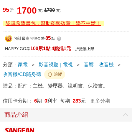
1700
95
折
元
1790
元
認購希望書包，幫助弱勢孩童上學不中斷！
85
預計最高可得金幣
點
?
100累1點 4點抵1元
HAPPY GO享
折抵無上限
分類：
家電
＞
影音視聽 | 電視
＞
音響．收音機
＞
收音機/CD隨身聽
追蹤
贈品：
配件：主機、變壓器、說明書、保證書。
信用卡分期：
6
期
0
利率 每期
283
元
更多分期
商品介紹