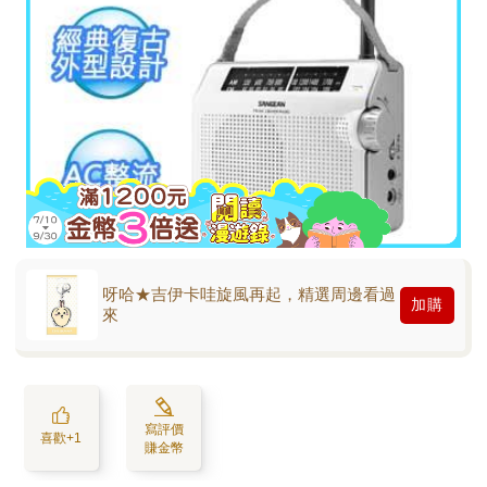
呀哈★吉伊卡哇旋風再起，精選周邊看過
加購
來
寫評價
喜歡+1
賺金幣