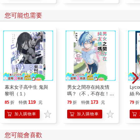
您可能也需要
幕末女子高中生 鬼與
男女之間存在純友情
Lyco
黎明（１）
嗎？（不，不存在！）
絲 R
Flag 11. 那麼，就算無
119
173
85
折
特價
元
79
折
特價
元
79
折
法與我並肩前行，你還
會繼續相信我嗎？
加入購物車
加入購物車
您可能會喜歡