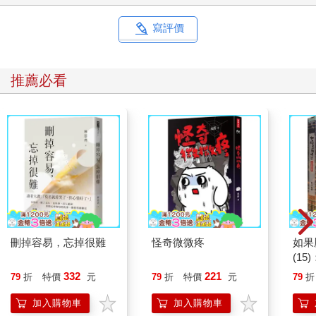
寫評價
推薦必看
刪掉容易，忘掉很難
怪奇微微疼
如果
(1
貓漫
332
221
79
折
特價
元
79
折
特價
元
79
折
加入購物車
加入購物車