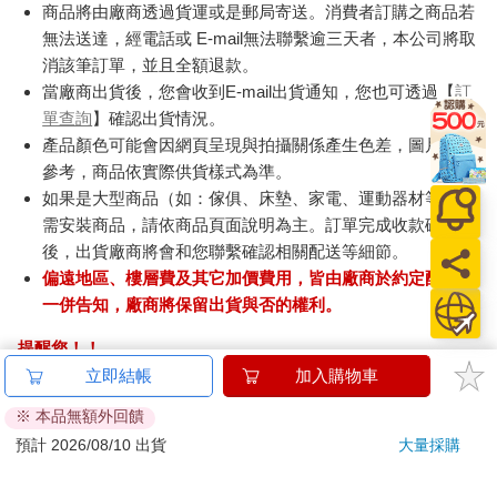
商品將由廠商透過貨運或是郵局寄送。消費者訂購之商品若
無法送達，經電話或 E-mail無法聯繫逾三天者，本公司將取
消該筆訂單，並且全額退款。
當廠商出貨後，您會收到E-mail出貨通知，您也可透過【
訂
單查詢
】確認出貨情況。
產品顏色可能會因網頁呈現與拍攝關係產生色差，圖片僅供
參考，商品依實際供貨樣式為準。
如果是大型商品（如：傢俱、床墊、家電、運動器材等）及
需安裝商品，請依商品頁面說明為主。訂單完成收款確認
後，出貨廠商將會和您聯繫確認相關配送等細節。
偏遠地區、樓層費及其它加價費用，皆由廠商於約定配送時
一併告知，廠商將保留出貨與否的權利。
提醒您！！
金石堂及銀行均不會請您操作ATM! 如接獲電話要求您前往
立即結帳
加入購物車
ATM提款機，請不要聽從指示，以免受騙上當！
※ 本品無額外回饋
退換貨須知：
預計 2026/08/10 出貨
大量採購
**提醒您，鑑賞期不等於試用期，退回商品須為全新狀態**