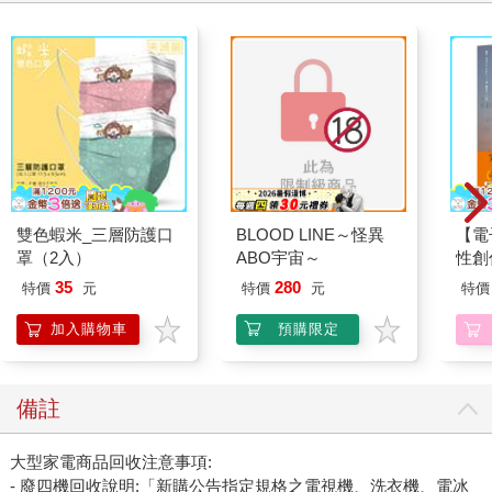
雙色蝦米_三層防護口
BLOOD LINE～怪異
【電
罩（2入）
ABO宇宙～
性創
我療
35
280
特價
元
特價
元
特價
藏）
加入購物車
預購限定
備註
大型家電商品回收注意事項:
- 廢四機回收說明:「新購公告指定規格之電視機、洗衣機、電冰