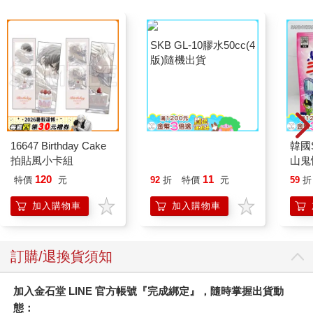
16647 Birthday Cake
SKB GL-10膠水50cc(4
韓國S
拍貼風小卡組
版)隨機出貨
山鬼
450
120
11
特價
元
92
折
特價
元
59
折
加入購物車
加入購物車
訂購/退換貨須知
加入金石堂 LINE 官方帳號『完成綁定』，隨時掌握出貨動
態：