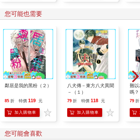
您可能也需要
鄰居是我的黑粉（２）
八犬傳－東方八犬異聞
難以
－（１）
嗎？
119
118
85
折
特價
元
79
折
特價
元
79
折
加入購物車
加入購物車
您可能會喜歡