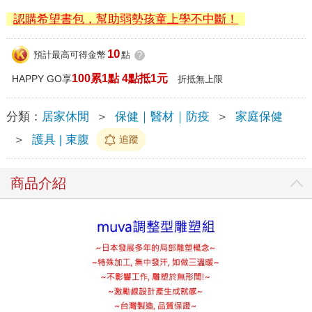
認購希望書包，幫助弱勢孩童上學不中斷！
10
預計最高可得金幣
點
?
100累1點 4點抵1元
HAPPY GO享
折抵無上限
分類：
居家休閒
＞
保健｜醫材｜防疫
＞
家庭保健
＞
護具 | 束腹
追蹤
商品介紹