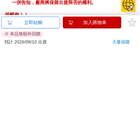
一併告知，廠商將保留出貨與否的權利。
提醒您！！
金石堂及銀行均不會請您操作ATM! 如接獲電話要求您前往
立即結帳
加入購物車
ATM提款機，請不要聽從指示，以免受騙上當！
※ 本品無額外回饋
退換貨須知：
預計 2026/08/10 出貨
大量採購
**提醒您，鑑賞期不等於試用期，退回商品須為全新狀態**
依據「消費者保護法」第19條及行政院消費者保護處公告之
「通訊交易解除權合理例外情事適用準則」，以下商品購買
後，除商品本身有瑕疵外，將不提供7天的猶豫期：
易於腐敗、保存期限較短或解約時即將逾期。（如：生
鮮食品）
依消費者要求所為之客製化給付。（客製化商品）
報紙、期刊或雜誌。（含MOOK、外文雜誌）
經消費者拆封之影音商品或電腦軟體。
非以有形媒介提供之數位內容或一經提供即為完成之線
上服務，經消費者事先同意始提供。（如：電子書、電
子雜誌、下載版軟體、虛擬商品…等）
已拆封之個人衛生用品。（如：內衣褲、刮鬍刀、除毛