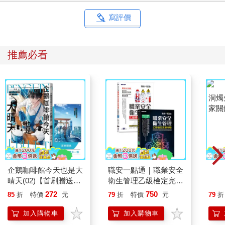
寫評價
推薦必看
企鵝咖啡館今天也是大
職安一點通｜職業安全
洞燭
晴天(02)【首刷贈送
衛生管理乙級檢定完勝
家關
「謹賀新年」收藏卡】
攻略｜2026版(套書)
272
750
85
折
特價
元
79
折
特價
元
79
折
加入購物車
加入購物車