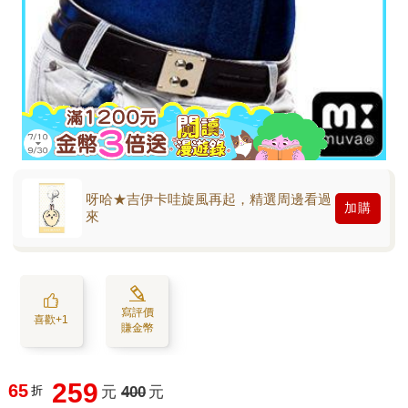
呀哈★吉伊卡哇旋風再起，精選周邊看過
加購
來
寫評價
喜歡+1
賺金幣
259
65
折
元
400
元