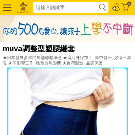
0
muva調整型塑腰繃套
★日本發展多年的局部雕塑概念 ★遠紅外線加工, 集中發汗, 如做三溫
暖 ★不影響工作, 雕塑於無形間 ★台灣製造, 品質保證