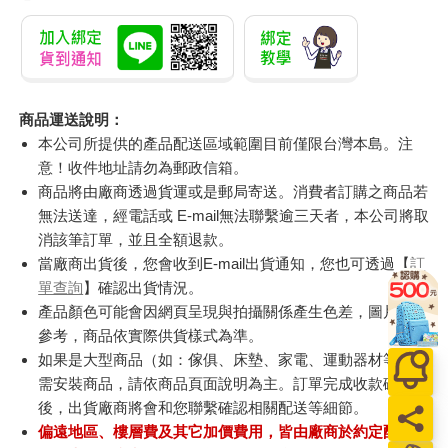
商品運送說明：
本公司所提供的產品配送區域範圍目前僅限台灣本島。注
意！收件地址請勿為郵政信箱。
商品將由廠商透過貨運或是郵局寄送。消費者訂購之商品若
無法送達，經電話或 E-mail無法聯繫逾三天者，本公司將取
消該筆訂單，並且全額退款。
當廠商出貨後，您會收到E-mail出貨通知，您也可透過【
訂
單查詢
】確認出貨情況。
產品顏色可能會因網頁呈現與拍攝關係產生色差，圖片僅供
參考，商品依實際供貨樣式為準。
如果是大型商品（如：傢俱、床墊、家電、運動器材等）及
需安裝商品，請依商品頁面說明為主。訂單完成收款確認
後，出貨廠商將會和您聯繫確認相關配送等細節。
偏遠地區、樓層費及其它加價費用，皆由廠商於約定配送時