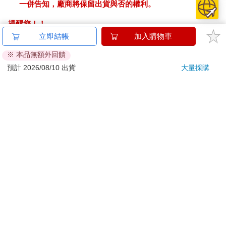
一併告知，廠商將保留出貨與否的權利。
提醒您！！
金石堂及銀行均不會請您操作ATM! 如接獲電話要求您前往
立即結帳
加入購物車
ATM提款機，請不要聽從指示，以免受騙上當！
※ 本品無額外回饋
退換貨須知：
預計 2026/08/10 出貨
大量採購
**提醒您，鑑賞期不等於試用期，退回商品須為全新狀態**
依據「消費者保護法」第19條及行政院消費者保護處公告之
「通訊交易解除權合理例外情事適用準則」，以下商品購買
後，除商品本身有瑕疵外，將不提供7天的猶豫期：
易於腐敗、保存期限較短或解約時即將逾期。（如：生
鮮食品）
依消費者要求所為之客製化給付。（客製化商品）
報紙、期刊或雜誌。（含MOOK、外文雜誌）
經消費者拆封之影音商品或電腦軟體。
非以有形媒介提供之數位內容或一經提供即為完成之線
上服務，經消費者事先同意始提供。（如：電子書、電
子雜誌、下載版軟體、虛擬商品…等）
已拆封之個人衛生用品。（如：內衣褲、刮鬍刀、除毛