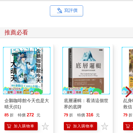
寫評價
推薦必看
企鵝咖啡館今天也是大
底層邏輯：看清這個世
乩身
晴天(01)
界的底牌
救信
272
316
85
折
特價
元
79
折
特價
元
79
折
加入購物車
加入購物車