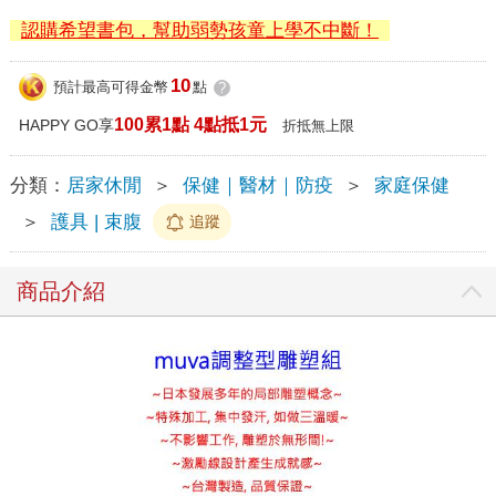
認購希望書包，幫助弱勢孩童上學不中斷！
10
預計最高可得金幣
點
?
100累1點 4點抵1元
HAPPY GO享
折抵無上限
分類：
居家休閒
＞
保健｜醫材｜防疫
＞
家庭保健
＞
護具 | 束腹
追蹤
商品介紹