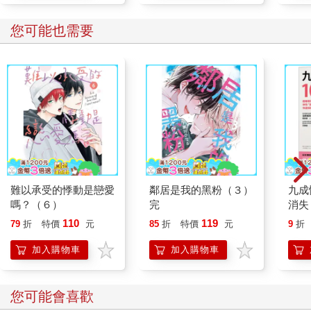
您可能也需要
難以承受的悸動是戀愛
鄰居是我的黑粉（３）
九成
嗎？（６）
完
消失
療師
110
119
79
折
特價
元
85
折
特價
元
9
折
復位
源，
加入購物車
加入購物車
痛感
您可能會喜歡