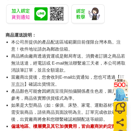
商品運送說明：
本公司所提供的產品配送區域範圍目前僅限台灣本島。注
意！收件地址請勿為郵政信箱。
商品將由廠商透過貨運或是郵局寄送。消費者訂購之商品若
無法送達，經電話或 E-mail無法聯繫逾三天者，本公司將取
消該筆訂單，並且全額退款。
當廠商出貨後，您會收到E-mail出貨通知，您也可透過【
訂
單查詢
】確認出貨情況。
產品顏色可能會因網頁呈現與拍攝關係產生色差，圖片僅供
參考，商品依實際供貨樣式為準。
如果是大型商品（如：傢俱、床墊、家電、運動器材等）及
需安裝商品，請依商品頁面說明為主。訂單完成收款確認
後，出貨廠商將會和您聯繫確認相關配送等細節。
偏遠地區、樓層費及其它加價費用，皆由廠商於約定配送時