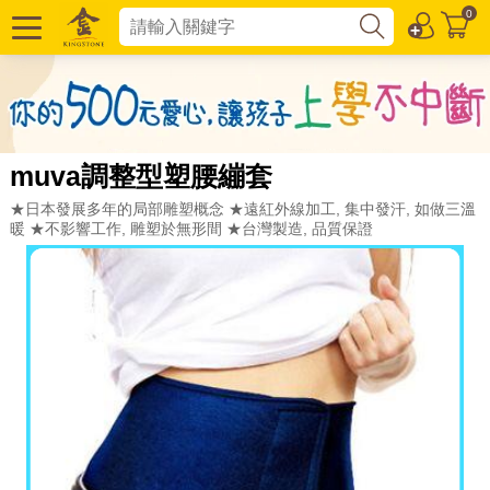
0
muva調整型塑腰繃套
★日本發展多年的局部雕塑概念 ★遠紅外線加工, 集中發汗, 如做三溫
暖 ★不影響工作, 雕塑於無形間 ★台灣製造, 品質保證