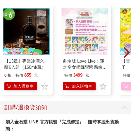
【13章】專業冰滴久
劇場版 Love Live！蓮
【電
釀6入組（160ml/瓶）
之空女學院學園偶像俱
子
樂部 Bloom Garden
855
3499
8
折
特價
元
特價
元
特價
Party蓮之空預售大套
組
加入購物車
加入購物車
訂購/退換貨須知
加入金石堂 LINE 官方帳號『完成綁定』，隨時掌握出貨動
態：