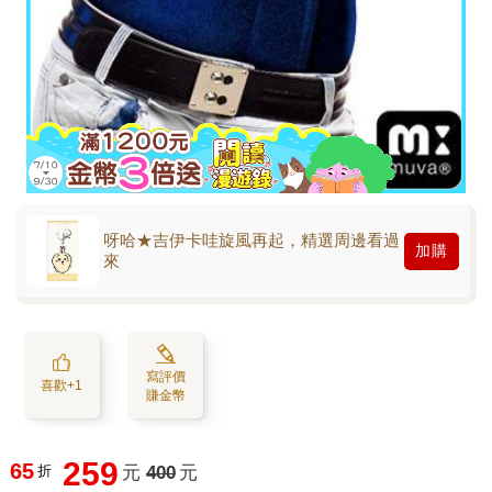
呀哈★吉伊卡哇旋風再起，精選周邊看過
加購
來
寫評價
喜歡+1
賺金幣
259
65
折
元
400
元