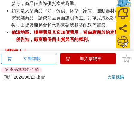
參考，商品依實際供貨樣式為準。
如果是大型商品（如：傢俱、床墊、家電、運動器材等）及
需安裝商品，請依商品頁面說明為主。訂單完成收款確認
後，出貨廠商將會和您聯繫確認相關配送等細節。
偏遠地區、樓層費及其它加價費用，皆由廠商於約定配送時
一併告知，廠商將保留出貨與否的權利。
提醒您！！
金石堂及銀行均不會請您操作ATM! 如接獲電話要求您前往
立即結帳
加入購物車
ATM提款機，請不要聽從指示，以免受騙上當！
※ 本品無額外回饋
退換貨須知：
預計 2026/08/10 出貨
大量採購
**提醒您，鑑賞期不等於試用期，退回商品須為全新狀態**
依據「消費者保護法」第19條及行政院消費者保護處公告之
「通訊交易解除權合理例外情事適用準則」，以下商品購買
後，除商品本身有瑕疵外，將不提供7天的猶豫期：
易於腐敗、保存期限較短或解約時即將逾期。（如：生
鮮食品）
依消費者要求所為之客製化給付。（客製化商品）