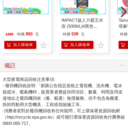
【太星電工】風神14
IMPACT超人力霸王水
Tam
吋壁式通風扇(吸排風
壺 (500ML)#黑色
塔麻
機)
IMUTB01BK
園系
850
539
特價
元
特價
元
特價
1499
地冰
加入購物車
加入購物車
備註
大型家電商品回收注意事項:
- 廢四機回收說明:「新購公告指定規格之電視機、洗衣機、電冰
箱或冷、暖氣機時，販賣業者應提供同項目、數量、時間及同送
達地址之廢四機回收（搬、載運）無償服務。但不包含為搬運、
拆卸而動用大型機具、工程或危險施工等。
-消費者若對於廢四機回收有任何疑問，可上環保署資源回收網
（http://recycle.epa.gov.tw）或可撥打環保署資源回收免付費專線
0800-085-717。