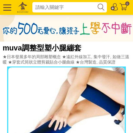
0
muva調整型塑小腿繃套
★日本發展多年的局部雕塑概念 ★遠紅外線加工, 集中發汗, 如做三溫
暖 ★穿套式筒狀立體剪裁貼合小腿曲線 ★台灣製造, 品質保證