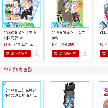
我兩個爸爸的故事 首
我成為BL劇的主角了
鄰居
刷限定版-全
(04)
134
180
79
折
特價
元
9
折
特價
元
85
折
加入購物車
加入購物車
您可能會喜歡