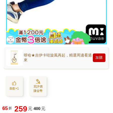
呀哈★吉伊卡哇旋風再起，精選周邊看過
加購
來
寫評價
喜歡+1
賺金幣
259
65
折
元
400
元