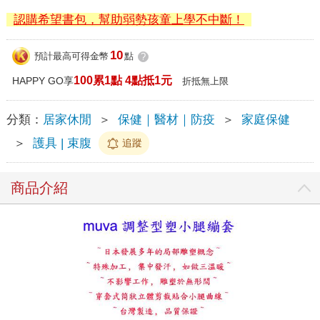
認購希望書包，幫助弱勢孩童上學不中斷！
10
預計最高可得金幣
點
?
100累1點 4點抵1元
HAPPY GO享
折抵無上限
分類：
居家休閒
＞
保健｜醫材｜防疫
＞
家庭保健
＞
護具 | 束腹
追蹤
商品介紹