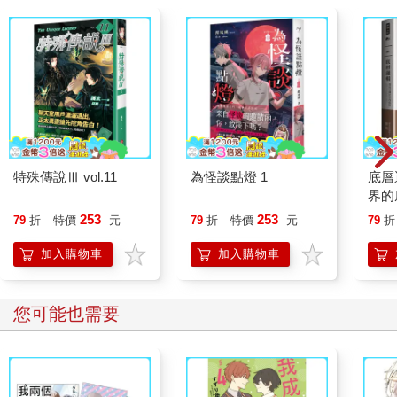
特殊傳說Ⅲ vol.11
為怪談點燈 1
底層
界的
253
253
79
折
特價
元
79
折
特價
元
79
折
加入購物車
加入購物車
您可能也需要