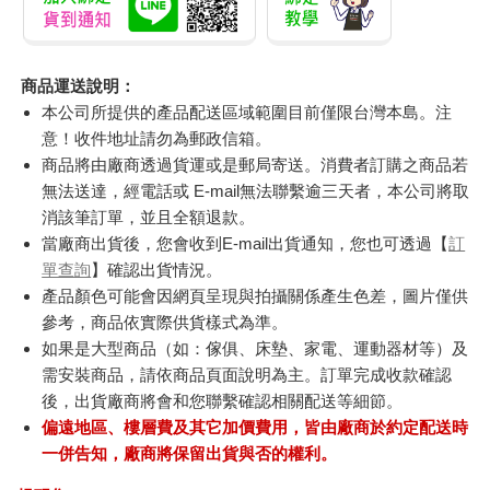
商品運送說明：
本公司所提供的產品配送區域範圍目前僅限台灣本島。注
意！收件地址請勿為郵政信箱。
商品將由廠商透過貨運或是郵局寄送。消費者訂購之商品若
無法送達，經電話或 E-mail無法聯繫逾三天者，本公司將取
消該筆訂單，並且全額退款。
當廠商出貨後，您會收到E-mail出貨通知，您也可透過【
訂
單查詢
】確認出貨情況。
產品顏色可能會因網頁呈現與拍攝關係產生色差，圖片僅供
參考，商品依實際供貨樣式為準。
如果是大型商品（如：傢俱、床墊、家電、運動器材等）及
需安裝商品，請依商品頁面說明為主。訂單完成收款確認
後，出貨廠商將會和您聯繫確認相關配送等細節。
偏遠地區、樓層費及其它加價費用，皆由廠商於約定配送時
一併告知，廠商將保留出貨與否的權利。