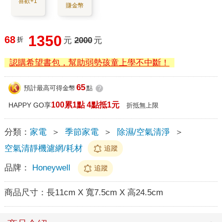
喜歡+1
賺金幣
1350
68
折
元
2000
元
認購希望書包，幫助弱勢孩童上學不中斷！
65
預計最高可得金幣
點
?
100累1點 4點抵1元
HAPPY GO享
折抵無上限
分類：
家電
＞
季節家電
＞
除濕/空氣清淨
＞
空氣清靜機濾網/耗材
追蹤
品牌：
Honeywell
追蹤
商品尺寸：
長11cm X 寬7.5cm X 高24.5cm