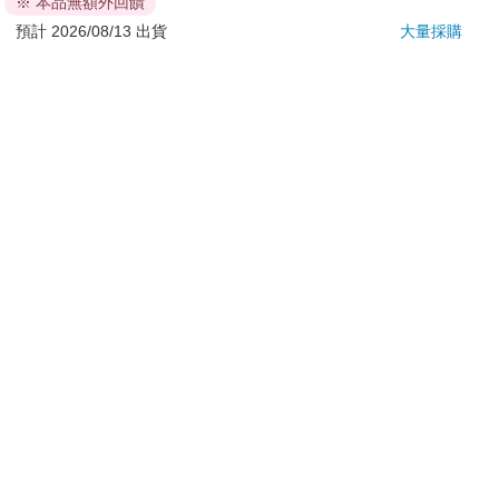
※ 本品無額外回饋
若非上列種類商品，均享有到貨7天的猶豫期（含例假
日）。
預計 2026/08/13 出貨
大量採購
辦理退換貨時，商品（組合商品恕無法接受單獨退貨）必須
是您收到商品時的原始狀態（包含商品本體、配件、贈品、
保證書、所有附隨資料文件及原廠內外包裝…等），請勿直
接使用原廠包裝寄送，或於原廠包裝上黏貼紙張或書寫文
字。
退回商品若無法回復原狀，將請您負擔回復原狀所需費用，
嚴重時將影響您的退貨權益。