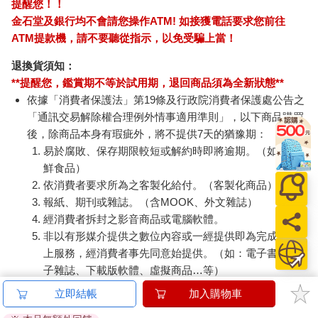
提醒您！！
金石堂及銀行均不會請您操作ATM! 如接獲電話要求您前往
ATM提款機，請不要聽從指示，以免受騙上當！
退換貨須知：
**提醒您，鑑賞期不等於試用期，退回商品須為全新狀態**
依據「消費者保護法」第19條及行政院消費者保護處公告之
「通訊交易解除權合理例外情事適用準則」，以下商品購買
後，除商品本身有瑕疵外，將不提供7天的猶豫期：
易於腐敗、保存期限較短或解約時即將逾期。（如：生
鮮食品）
依消費者要求所為之客製化給付。（客製化商品）
報紙、期刊或雜誌。（含MOOK、外文雜誌）
經消費者拆封之影音商品或電腦軟體。
非以有形媒介提供之數位內容或一經提供即為完成之線
上服務，經消費者事先同意始提供。（如：電子書、電
子雜誌、下載版軟體、虛擬商品…等）
已拆封之個人衛生用品。（如：內衣褲、刮鬍刀、除毛
立即結帳
加入購物車
刀…等）