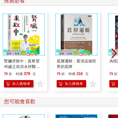
推薦必看
腎臟求救中：真希望
底層邏輯：看清這個世
為怪
40歲之前洪永祥醫師
界的底牌
就告訴我這些事
379
316
79
折
特價
元
79
折
特價
元
79
折
加入購物車
加入購物車
您可能會喜歡