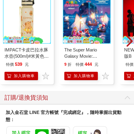
IMPACT卡皮巴拉水豚
The Super Mario
NEW
水壺(500ml)#米黃色
Galaxy Movie:
版B
IM00B18YL
Peach`s Birthday
539
444
特價
元
9
折
特價
元
特價
Surprise: The Super
Mario Galaxy Movie
加入購物車
加入購物車
Storybook
訂購/退換貨須知
加入金石堂 LINE 官方帳號『完成綁定』，隨時掌握出貨動
態：