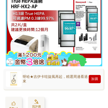
呀哈★吉伊卡哇旋風再起，精選周邊看過
加購
來
寫評價