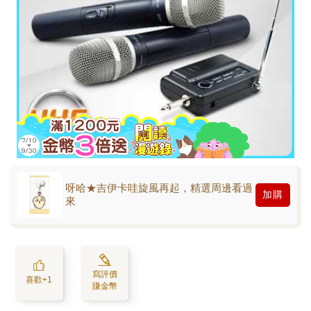
呀哈★吉伊卡哇旋風再起，精選周邊看過
加購
來
寫評價
喜歡+1
賺金幣