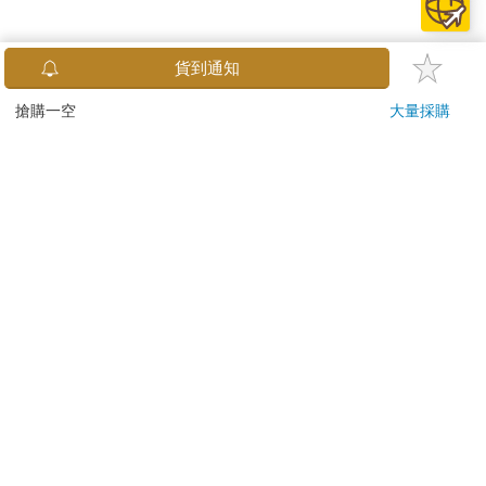
貨到通知
搶購一空
大量採購
關於我們
門市查詢
分紅大聯盟
客服中心
加好友
訂閱
粉絲團
追蹤
聯絡我們
公司名稱：金石網絡股份有限公司
統編 : 70832800
食品業者登錄字號：A-170832800-00000-6
Copyright© 2000–2026 金石網絡股份有限公司