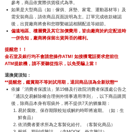
參考，商品依實際供貨樣式為準。
如果是大型商品（如：傢俱、床墊、家電、運動器材等）及
需安裝商品，請依商品頁面說明為主。訂單完成收款確認
後，出貨廠商將會和您聯繫確認相關配送等細節。
偏遠地區、樓層費及其它加價費用，皆由廠商於約定配送時
一併告知，廠商將保留出貨與否的權利。
提醒您！！
金石堂及銀行均不會請您操作ATM! 如接獲電話要求您前往
ATM提款機，請不要聽從指示，以免受騙上當！
退換貨須知：
**提醒您，鑑賞期不等於試用期，退回商品須為全新狀態**
依據「消費者保護法」第19條及行政院消費者保護處公告之
「通訊交易解除權合理例外情事適用準則」，以下商品購買
後，除商品本身有瑕疵外，將不提供7天的猶豫期：
易於腐敗、保存期限較短或解約時即將逾期。（如：生
鮮食品）
依消費者要求所為之客製化給付。（客製化商品）
報紙、期刊或雜誌。（含MOOK、外文雜誌）