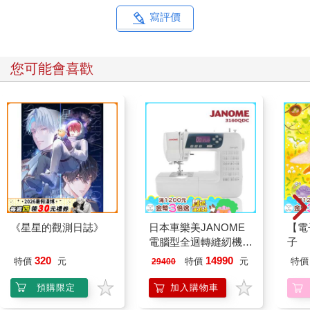
寫評價
您可能會喜歡
《星星的觀測日誌》
日本車樂美JANOME
【電
電腦型全迴轉縫紉機
子
3160QDC
320
14990
特價
元
特價
元
特價
29400
預購限定
加入購物車