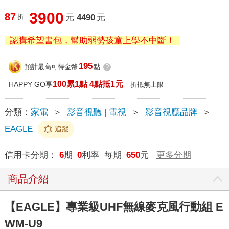
3900
87
折
元
4490
元
認購希望書包，幫助弱勢孩童上學不中斷！
195
預計最高可得金幣
點
?
100累1點 4點抵1元
HAPPY GO享
折抵無上限
分類：
家電
＞
影音視聽 | 電視
＞
影音視廳品牌
＞
EAGLE
追蹤
信用卡分期：
6
期
0
利率 每期
650
元
更多分期
商品介紹
【EAGLE】專業級UHF無線麥克風行動組 E
WM-U9