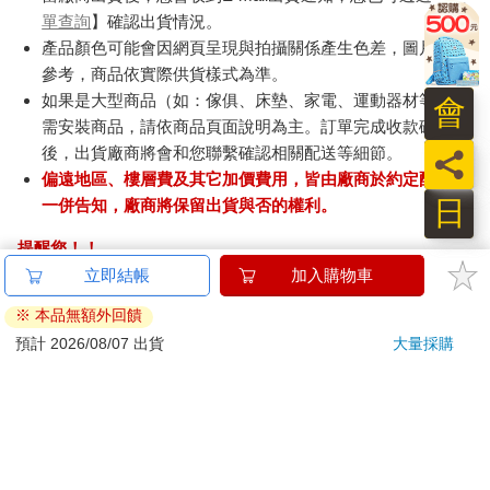
單查詢
】確認出貨情況。
產品顏色可能會因網頁呈現與拍攝關係產生色差，圖片僅供
參考，商品依實際供貨樣式為準。
如果是大型商品（如：傢俱、床墊、家電、運動器材等）及
會
需安裝商品，請依商品頁面說明為主。訂單完成收款確認
後，出貨廠商將會和您聯繫確認相關配送等細節。
員
偏遠地區、樓層費及其它加價費用，皆由廠商於約定配送時
日
一併告知，廠商將保留出貨與否的權利。
提醒您！！
金石堂及銀行均不會請您操作ATM! 如接獲電話要求您前往
立即結帳
加入購物車
ATM提款機，請不要聽從指示，以免受騙上當！
※ 本品無額外回饋
退換貨須知：
預計 2026/08/07 出貨
大量採購
**提醒您，鑑賞期不等於試用期，退回商品須為全新狀態**
依據「消費者保護法」第19條及行政院消費者保護處公告之
「通訊交易解除權合理例外情事適用準則」，以下商品購買
後，除商品本身有瑕疵外，將不提供7天的猶豫期：
易於腐敗、保存期限較短或解約時即將逾期。（如：生