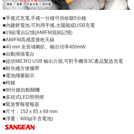
■手搖式充電,手搖一分鐘可供收聽5分鐘
■內建鋰電池,可利用手搖,太陽能或USB充電
■19組電台記憶(AM/FM混頻記憶)
■AM/FM高感度接收天線
■40 mm 全音域喇叭、輸出功率400mW
■自動掃描電台
■提供MICRO USB 輸出介面,可對手機等3C產品緊急充電
■附吊繩方便攜帶
■電池殘量顯示
■時鐘
■90分鐘自動關機
■多段式LED照明燈
■緊急警報發報器
■尺寸：152 x 85 x 69 mm
■淨重：400g(不含電池)