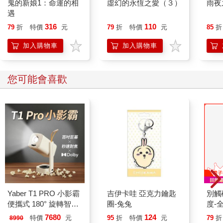
鬼的新娘1：命運的相
虛幻的永恆之愛（３）
雨夜
遇
316
110
79
折
特價
元
79
折
特價
元
85
折
加入購物車
加入購物車
您可能會喜歡
Yaber T1 PRO 小影霸
吉伊卡哇 亞克力鑰匙
別觸
便攜式 180° 旋轉智能
圈-兔兔
度-
投影機
7680
124
特價
元
95
折
特價
元
79
折
8990