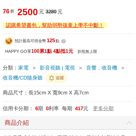
2500
76
折
元
3280
元
認購希望書包，幫助弱勢孩童上學不中斷！
125
預計最高可得金幣
點
?
100累1點 4點抵1元
HAPPY GO享
折抵無上限
分類：
家電
＞
影音視聽 | 電視
＞
音響．收音機
＞
收音機/CD隨身聽
追蹤
商品尺寸：
長15cm X 寬9cm X 高7cm
信用卡分期：
6
期
0
利率 每期
417
元
更多分期
商品介紹