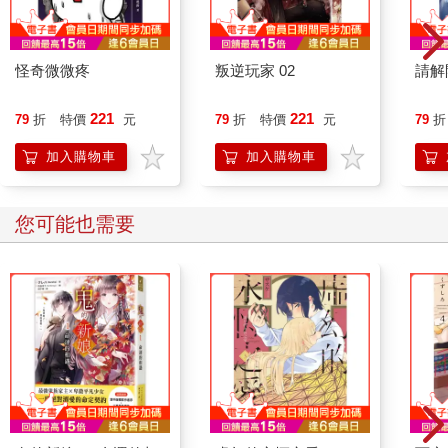
怪奇微微疼
叛逆玩家 02
請解
221
221
79
折
特價
元
79
折
特價
元
79
折
加入購物車
加入購物車
您可能也需要