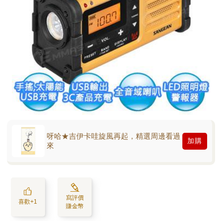
呀哈★吉伊卡哇旋風再起，精選周邊看過
加購
來
寫評價
喜歡+1
賺金幣