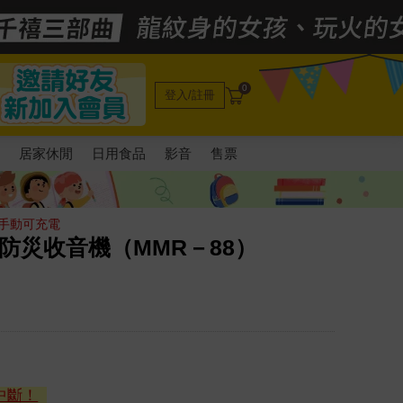
0
登入/註冊
電
居家休閒
日用食品
影音
售票
 手動可充電
 防災收音機（MMR－88）
中斷！