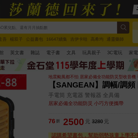
圭吾
楊双子
公益書包
16647續集
吉伊卡哇
高希均
通靈藥師
路邊攤新作
馬斯克
玩具總動員5
超慢跑
館
英文書
雜誌
電子書
文具
玩具親子
3C電玩
家
地震颱風都不怕 居家必備全功能防災型收音機
【SANGEAN】調幅/調頻
手電筒 充電器 警報器 全具備
居家必備全功能防災 小巧方便攜帶
2500
76
折
元
3280
元
認購希望書包，幫助弱勢孩童上學不