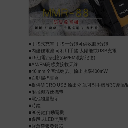
■手搖式充電,手搖一分鐘可供收聽5分鐘
■內建鋰電池,可利用手搖,太陽能或USB充電
■19組電台記憶(AM/FM混頻記憶)
■AM/FM高感度接收天線
■40 mm 全音域喇叭、輸出功率400mW
■自動掃描電台
■提供MICRO USB 輸出介面,可對手機等3C產
■附吊繩方便攜帶
■電池殘量顯示
■時鐘
■90分鐘自動關機
■多段式LED照明燈
■緊急警報發報器