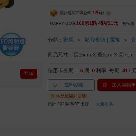
125
預計最高可得金幣
點
?
100累1點 4點抵1元
HAPPY GO享
折抵無
分類：
家電
＞
影音視聽 | 電視
＞
商品尺寸：
長15cm X 寬9cm X 高7cm
信用卡分期：
6
期
0
利率 每期
417
加購
立即結帳
加入購物車
※ 本品無額外回饋
預計 2026/08/07 出貨
大量採購