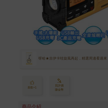
呀哈★吉伊卡哇旋風再起，精選周邊看過來
寫評價
喜歡+1
賺金幣
商品介紹