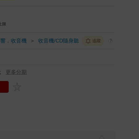
上限
音響．收音機
＞
收音機/CD隨身聽
追蹤
?
元
更多分期