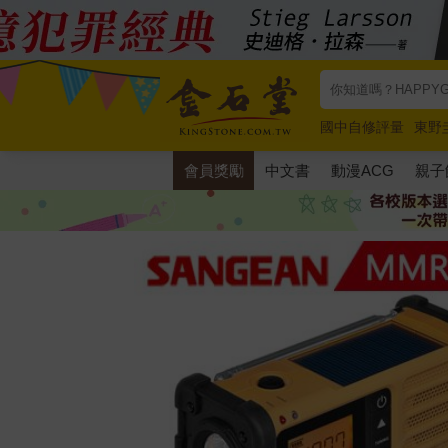
國中自修評量
東野
唯紅花綻放
奧德賽
會員獎勵
中文書
動漫ACG
親子