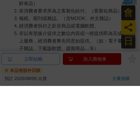
鮮食品）
會
依消費者要求所為之客製化給付。（客製化商品）
報紙、期刊或雜誌。（含MOOK、外文雜誌）
員
經消費者拆封之影音商品或電腦軟體。
非以有形媒介提供之數位內容或一經提供即為完成之線
日
上服務，經消費者事先同意始提供。（如：電子書、電
子雜誌、下載版軟體、虛擬商品…等）
已拆封之個人衛生用品。（如：內衣褲、刮鬍刀、除毛
立即結帳
加入購物車
刀…等）
※ 本品無額外回饋
若非上列種類商品，均享有到貨7天的猶豫期（含例假
日）。
預計 2026/08/06 出貨
大量採購
辦理退換貨時，商品（組合商品恕無法接受單獨退貨）必須
是您收到商品時的原始狀態（包含商品本體、配件、贈品、
保證書、所有附隨資料文件及原廠內外包裝…等），請勿直
接使用原廠包裝寄送，或於原廠包裝上黏貼紙張或書寫文
字。
退回商品若無法回復原狀，將請您負擔回復原狀所需費用，
嚴重時將影響您的退貨權益。