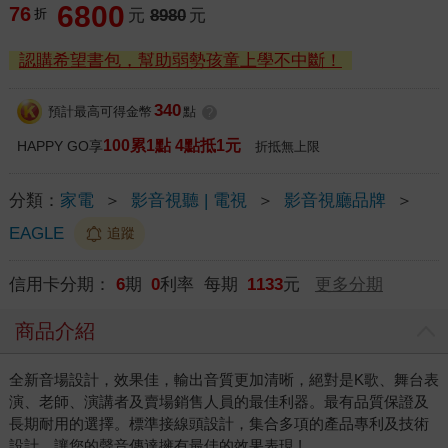
6800
76
折
元
8980
元
認購希望書包，幫助弱勢孩童上學不中斷！
340
預計最高可得金幣
點
?
100累1點 4點抵1元
HAPPY GO享
折抵無上限
分類：
家電
＞
影音視聽 | 電視
＞
影音視廳品牌
＞
EAGLE
追蹤
信用卡分期：
6
期
0
利率 每期
1133
元
更多分期
商品介紹
全新音場設計，效果佳，輸出音質更加清晰，絕對是K歌、舞台表
演、老師、演講者及賣場銷售人員的最佳利器。最有品質保證及
長期耐用的選擇。標準接線頭設計，集合多項的產品專利及技術
設計，讓您的聲音傳達擁有最佳的效果表現 !