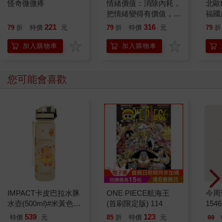
怪奇微微疼
情緒價值：消除內耗，
北歐
把情緒變得有價值，跟
福國
誰都能自在相處
221
316
79
折
特價
元
79
折
特價
元
79
折
加入購物車
加入購物車
您可能會喜歡
IMPACT卡皮巴拉水豚
ONE PIECE航海王
今周
水壺(500ml)#米黃色
(首刷限定版) 114
154
IM00B18YL
539
123
特價
元
85
折
特價
元
99