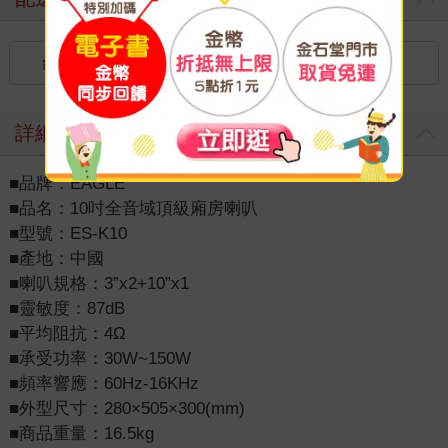
台灣
國內宅配：本島（廠商出貨）
詳細資料
■品牌：EAGLE
■品名：10吋全音域頂級廂房喇叭
■型號：ES-K10
■產地：中國
■喇叭規格：3”x2+10”x1
■靈敏度：87dB
■平均阻抗：4Ω
■承受功率：30W~150W
■頻率響應：60Hz-16KHz
■外型尺寸：280×505×300(mm)
■商品重量：16.5kg