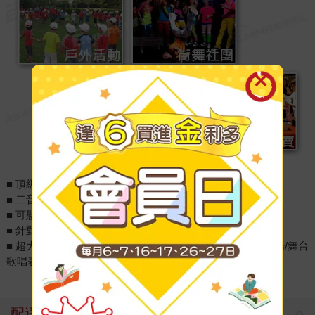
■ 頂級10吋全音域150瓦超強輸出功率
■ 二音路三單體懸吊喇叭設計
■ 可懸吊與桌上立式多功能使用
■ 針對卡拉OK歌唱設計,人聲飽滿音質清晰透明
■ 超大功率震撼喇叭，適合會議訓練/室內教學/街頭露天賣場/舞台
歌唱表演...等
配送方式