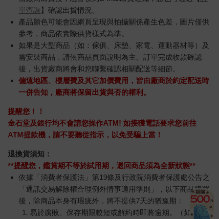
單查詢
】確認出貨情況。
產品顏色可能會因網頁呈現與拍攝關係產生色差，圖片僅供
參考，商品依實際供貨樣式為準。
如果是大型商品（如：傢俱、床墊、家電、運動器材等）及
需安裝商品，請依商品頁面說明為主。訂單完成收款確認
後，出貨廠商將會和您聯繫確認相關配送等細節。
偏遠地區、樓層費及其它加價費用，皆由廠商於約定配送時
一併告知，廠商將保留出貨與否的權利。
提醒您！！
金石堂及銀行均不會請您操作ATM! 如接獲電話要求您前往
ATM提款機，請不要聽從指示，以免受騙上當！
退換貨須知：
**提醒您，鑑賞期不等於試用期，退回商品須為全新狀態**
依據「消費者保護法」第19條及行政院消費者保護處公告之
「通訊交易解除權合理例外情事適用準則」，以下商品購買
後，除商品本身有瑕疵外，將不提供7天的猶豫期：
易於腐敗、保存期限較短或解約時即將逾期。（如：生