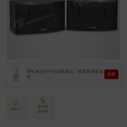
呀哈★吉伊卡哇旋風再起，精選周邊看過
加購
來
寫評價
喜歡+1
賺金幣