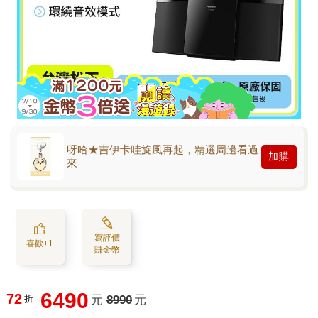
呀哈★吉伊卡哇旋風再起，精選周邊看過
加購
來
寫評價
喜歡+1
賺金幣
6490
72
折
元
8990
元