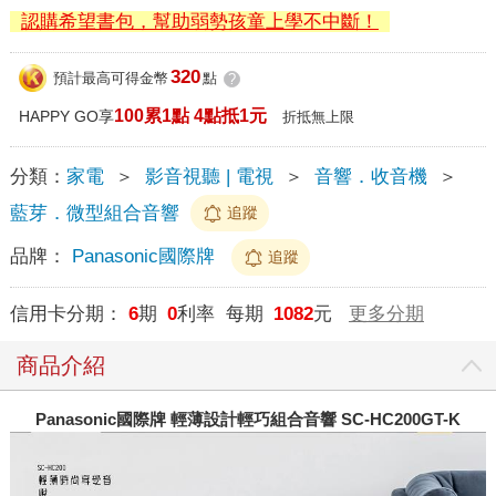
認購希望書包，幫助弱勢孩童上學不中斷！
320
預計最高可得金幣
點
?
100累1點 4點抵1元
HAPPY GO享
折抵無上限
分類：
家電
＞
影音視聽 | 電視
＞
音響．收音機
＞
藍芽．微型組合音響
追蹤
品牌：
Panasonic國際牌
追蹤
信用卡分期：
6
期
0
利率 每期
1082
元
更多分期
商品介紹
Panasonic
國際牌 輕薄設計輕巧組合音響 SC-HC200GT-K