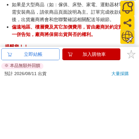
如果是大型商品（如：傢俱、床墊、家電、運動器材等）及
需安裝商品，請依商品頁面說明為主。訂單完成收款確認
後，出貨廠商將會和您聯繫確認相關配送等細節。
偏遠地區、樓層費及其它加價費用，皆由廠商於約定配送時
一併告知，廠商將保留出貨與否的權利。
提醒您！！
金石堂及銀行均不會請您操作ATM! 如接獲電話要求您前往
立即結帳
加入購物車
ATM提款機，請不要聽從指示，以免受騙上當！
※ 本品無額外回饋
退換貨須知：
預計 2026/08/11 出貨
大量採購
**提醒您，鑑賞期不等於試用期，退回商品須為全新狀態**
依據「消費者保護法」第19條及行政院消費者保護處公告之
「通訊交易解除權合理例外情事適用準則」，以下商品購買
後，除商品本身有瑕疵外，將不提供7天的猶豫期：
易於腐敗、保存期限較短或解約時即將逾期。（如：生
鮮食品）
依消費者要求所為之客製化給付。（客製化商品）
報紙、期刊或雜誌。（含MOOK、外文雜誌）