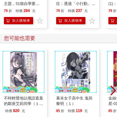
主題，51個自學要
症：透過「小行動」打
(1
點，一本最全面的水彩
開大腦的行動開關，懶
漫畫
284
237
79
折
特價
元
79
折
特價
元
79
折
繪畫技巧寶典！
人也能變身「行動派」
版)
的37個科學方法
加入購物車
加入購物車
您可能也需要
不時輕聲地以俄語遮羞
幕末女子高中生 鬼與
金絲
的鄰座艾莉同學（１
黎明（１）
星-0
１）【特裝版】
820
119
特價
元
85
折
特價
元
85
折