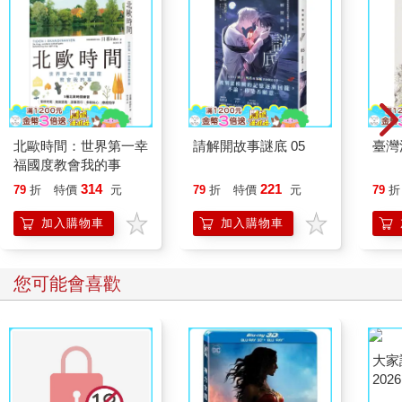
北歐時間：世界第一幸
請解開故事謎底 05
臺灣
福國度教會我的事
314
221
79
折
特價
元
79
折
特價
元
79
折
加入購物車
加入購物車
您可能會喜歡