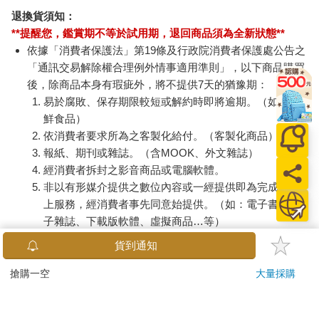
退換貨須知：
**提醒您，鑑賞期不等於試用期，退回商品須為全新狀態**
依據「消費者保護法」第19條及行政院消費者保護處公告之
「通訊交易解除權合理例外情事適用準則」，以下商品購買
後，除商品本身有瑕疵外，將不提供7天的猶豫期：
易於腐敗、保存期限較短或解約時即將逾期。（如：生
鮮食品）
依消費者要求所為之客製化給付。（客製化商品）
報紙、期刊或雜誌。（含MOOK、外文雜誌）
經消費者拆封之影音商品或電腦軟體。
非以有形媒介提供之數位內容或一經提供即為完成之線
上服務，經消費者事先同意始提供。（如：電子書、電
子雜誌、下載版軟體、虛擬商品…等）
已拆封之個人衛生用品。（如：內衣褲、刮鬍刀、除毛
貨到通知
刀…等）
若非上列種類商品，均享有到貨7天的猶豫期（含例假
搶購一空
大量採購
日）。
辦理退換貨時，商品（組合商品恕無法接受單獨退貨）必須