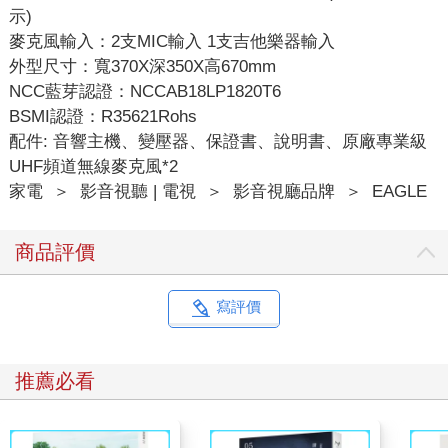
示)
麥克風輸入：2支MIC輸入 1支吉他樂器輸入
外型尺寸：寬370X深350X高670mm
NCC藍芽認證：NCCAB18LP1820T6
BSMI認證：R35621Rohs
配件: 音響主機、變壓器、保證書、說明書、原廠專業級
UHF頻道無線麥克風*2
家電
＞
影音視聽 | 電視
＞
影音視廳品牌
＞
EAGLE
商品評價
寫評價
推薦必看