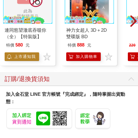
連同慾望澈底吞噬你
神力女超人 3D＋2D
大家
（全）【特裝版】
雙碟版 BD
202
580
888
特價
元
特價
元
220
上市通知我
加入購物車
訂購/退換貨須知
加入金石堂 LINE 官方帳號『完成綁定』，隨時掌握出貨動
態：