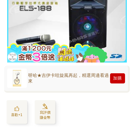
呀哈★吉伊卡哇旋風再起，精選周邊看過
加購
來
寫評價
喜歡+1
賺金幣