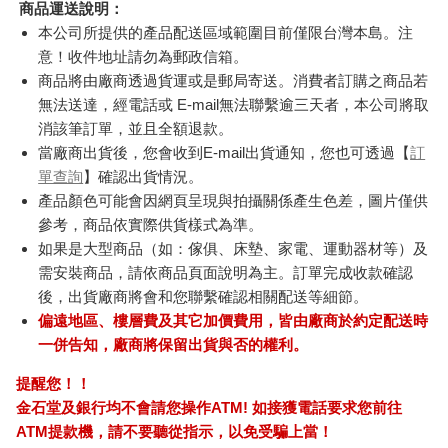
商品運送說明：
本公司所提供的產品配送區域範圍目前僅限台灣本島。注
意！收件地址請勿為郵政信箱。
商品將由廠商透過貨運或是郵局寄送。消費者訂購之商品若
無法送達，經電話或 E-mail無法聯繫逾三天者，本公司將取
消該筆訂單，並且全額退款。
當廠商出貨後，您會收到E-mail出貨通知，您也可透過【
訂
單查詢
】確認出貨情況。
產品顏色可能會因網頁呈現與拍攝關係產生色差，圖片僅供
參考，商品依實際供貨樣式為準。
如果是大型商品（如：傢俱、床墊、家電、運動器材等）及
需安裝商品，請依商品頁面說明為主。訂單完成收款確認
後，出貨廠商將會和您聯繫確認相關配送等細節。
偏遠地區、樓層費及其它加價費用，皆由廠商於約定配送時
一併告知，廠商將保留出貨與否的權利。
提醒您！！
金石堂及銀行均不會請您操作ATM! 如接獲電話要求您前往
ATM提款機，請不要聽從指示，以免受騙上當！