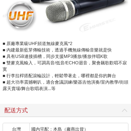
■ 原廠專業級UHF頻道無線麥克風*2
■ 內建最新藍芽傳輸技術，透過手機無線傳輸音樂就是快
■ 具有USB連接插槽，同步支援MP3播放/播放伴唱K歌
■ 雙麥克風輸入，可調高音/低音/ECHO迴音，聚會飆歌歡唱不寂
寞
■ 行李拉桿搭配滾輪設計，輕鬆帶著走，哪裡都是你的舞台
■ 超大功率震撼喇叭，適合會議訓練/樂器吉他演奏/室內教學/街頭
露天賣場/舞台歌唱表演...等
配送方式
台灣
國內宅配：本島（廠商出貨）