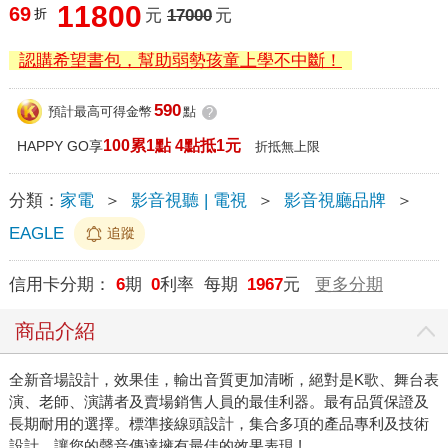
11800
69
折
元
17000
元
認購希望書包，幫助弱勢孩童上學不中斷！
590
預計最高可得金幣
點
?
100累1點 4點抵1元
HAPPY GO享
折抵無上限
分類：
家電
＞
影音視聽 | 電視
＞
影音視廳品牌
＞
EAGLE
追蹤
信用卡分期：
6
期
0
利率 每期
1967
元
更多分期
商品介紹
全新音場設計，效果佳，輸出音質更加清晰，絕對是K歌、舞台表
演、老師、演講者及賣場銷售人員的最佳利器。最有品質保證及
長期耐用的選擇。標準接線頭設計，集合多項的產品專利及技術
設計，讓您的聲音傳達擁有最佳的效果表現 !