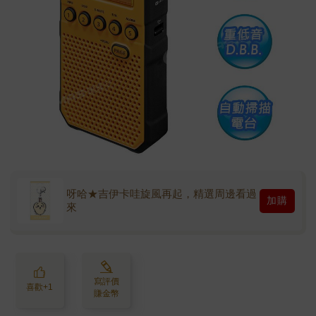
呀哈★吉伊卡哇旋風再起，精選周邊看過
加購
來
寫評價
喜歡+1
賺金幣