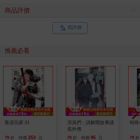
商品評價
寫評價
推薦必看
叛逆玩家 01
演員們：請解開故事謎
特殊傳
底外傳
253
95
79
折
特價
元
79
折
特價
元
79
折