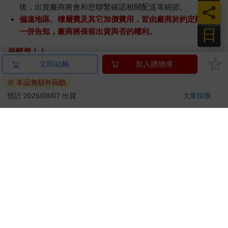
後，出貨廠商將會和您聯繫確認相關配送等細節。
員
偏遠地區、樓層費及其它加價費用，皆由廠商於約定配送時
日
一併告知，廠商將保留出貨與否的權利。
提醒您！！
金石堂及銀行均不會請您操作ATM! 如接獲電話要求您前往
立即結帳
加入購物車
ATM提款機，請不要聽從指示，以免受騙上當！
※ 本品無額外回饋
退換貨須知：
預計 2026/08/07 出貨
大量採購
**提醒您，鑑賞期不等於試用期，退回商品須為全新狀態**
依據「消費者保護法」第19條及行政院消費者保護處公告之
「通訊交易解除權合理例外情事適用準則」，以下商品購買
後，除商品本身有瑕疵外，將不提供7天的猶豫期：
易於腐敗、保存期限較短或解約時即將逾期。（如：生
鮮食品）
依消費者要求所為之客製化給付。（客製化商品）
報紙、期刊或雜誌。（含MOOK、外文雜誌）
經消費者拆封之影音商品或電腦軟體。
非以有形媒介提供之數位內容或一經提供即為完成之線