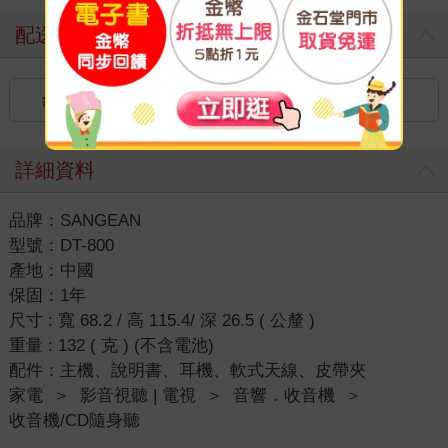
配送方式
台灣
國內宅配：本島（廠商出貨）
詳細資料
品牌：SANGEAN
型號：DT-800
產地：中國
保固：1年
尺寸 : 寬 68.2 / 高 115.4/ 深 26.5 ( 公釐 )
重量 : 132 ( 克 ) (不含電池)
配件：主機、說明書、耳機、軟式天線、皮帶夾
家電
＞
影音視聽 | 電視
＞
音響．收音機
＞
收音機/CD隨身聽