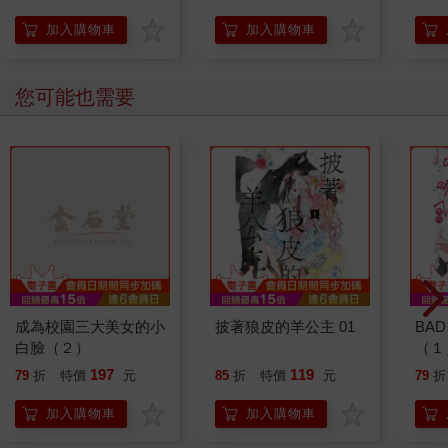
加入購物車
加入購物車
您可能也需要
成為校園三大美女的小
披著狼皮的羊公主 01
BAD
白臉（２）
（１
197
119
79
折
特價
元
85
折
特價
元
79
折
加入購物車
加入購物車