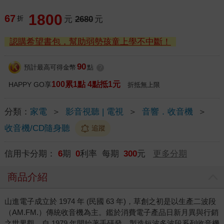
1800
67
折
元
2680
元
認購希望書包，幫助弱勢孩童上學不中斷！
90
預計最高可得金幣
點
?
100累1點 4點抵1元
HAPPY GO享
折抵無上限
分類：
家電
＞
影音視聽 | 電視
＞
音響．收音機
＞
收音機/CD隨身聽
追蹤
信用卡分期：
6
期
0
利率 每期
300
元
更多分期
商品介紹
山進電子成立於 1974 年 (民國 63 年)，草創之初是以生產二波段
（AM.FM.）傳統收音機為主。鑑於消費電子產品日新月異與行銷
之世界觀，自 1979 年開始著手研發、製造短波多波段系列收音機