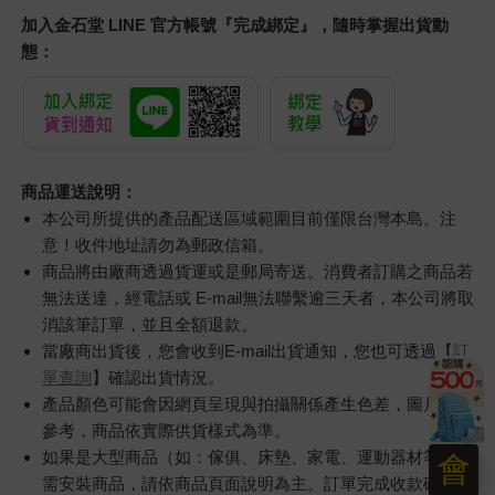
加入金石堂 LINE 官方帳號『完成綁定』，隨時掌握出貨動
態：
商品運送說明：
本公司所提供的產品配送區域範圍目前僅限台灣本島。注
意！收件地址請勿為郵政信箱。
商品將由廠商透過貨運或是郵局寄送。消費者訂購之商品若
無法送達，經電話或 E-mail無法聯繫逾三天者，本公司將取
消該筆訂單，並且全額退款。
當廠商出貨後，您會收到E-mail出貨通知，您也可透過【
訂
單查詢
】確認出貨情況。
產品顏色可能會因網頁呈現與拍攝關係產生色差，圖片僅供
參考，商品依實際供貨樣式為準。
如果是大型商品（如：傢俱、床墊、家電、運動器材等）及
會
需安裝商品，請依商品頁面說明為主。訂單完成收款確認