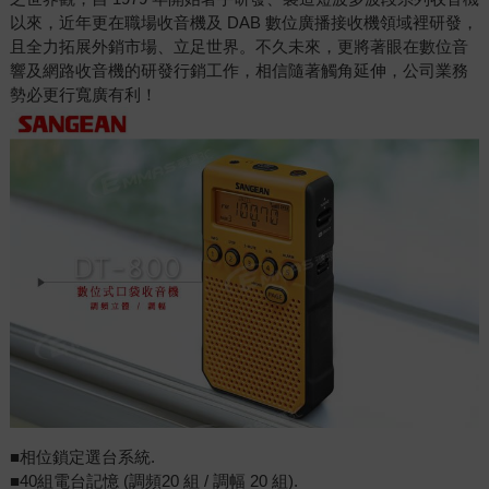
以來，近年更在職場收音機及 DAB 數位廣播接收機領域裡研發，
且全力拓展外銷市場、立足世界。不久未來，更將著眼在數位音
響及網路收音機的研發行銷工作，相信隨著觸角延伸，公司業務
勢必更行寬廣有利！
■相位鎖定選台系統.
■40組電台記憶 (調頻20 組 / 調幅 20 組).