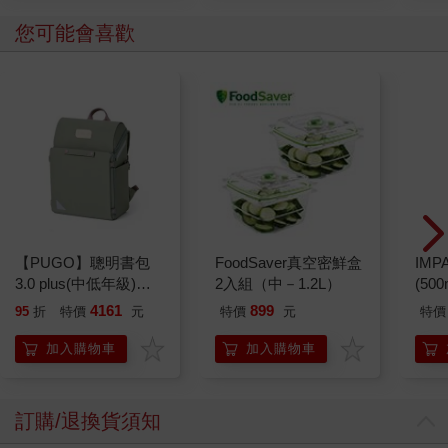
您可能會喜歡
【PUGO】聰明書包
FoodSaver真空密鮮盒
IM
3.0 plus(中低年級)沙
2入組（中－1.2L）
(50
綠 全新進化玩美上市
IMC
4161
899
95
折
特價
元
特價
元
特價
加入購物車
加入購物車
訂購/退換貨須知