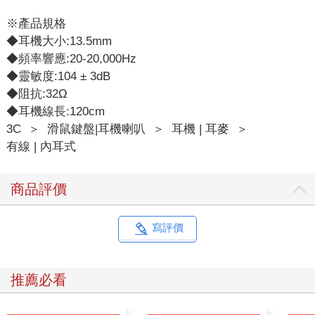
※產品規格
◆耳機大小:13.5mm
◆頻率響應:20-20,000Hz
◆靈敏度:104 ± 3dB
◆阻抗:32Ω
◆耳機線長:120cm
3C
＞
滑鼠鍵盤|耳機喇叭
＞
耳機 | 耳麥
＞
有線 | 內耳式
商品評價
寫評價
推薦必看