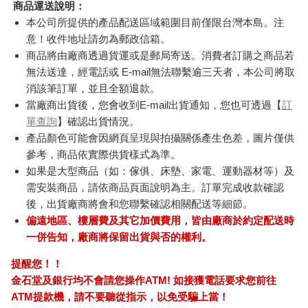
商品運送說明：
本公司所提供的產品配送區域範圍目前僅限台灣本島。注
意！收件地址請勿為郵政信箱。
商品將由廠商透過貨運或是郵局寄送。消費者訂購之商品若
無法送達，經電話或 E-mail無法聯繫逾三天者，本公司將取
消該筆訂單，並且全額退款。
當廠商出貨後，您會收到E-mail出貨通知，您也可透過【
訂
單查詢
】確認出貨情況。
產品顏色可能會因網頁呈現與拍攝關係產生色差，圖片僅供
參考，商品依實際供貨樣式為準。
如果是大型商品（如：傢俱、床墊、家電、運動器材等）及
需安裝商品，請依商品頁面說明為主。訂單完成收款確認
後，出貨廠商將會和您聯繫確認相關配送等細節。
偏遠地區、樓層費及其它加價費用，皆由廠商於約定配送時
一併告知，廠商將保留出貨與否的權利。
提醒您！！
金石堂及銀行均不會請您操作ATM! 如接獲電話要求您前往
ATM提款機，請不要聽從指示，以免受騙上當！