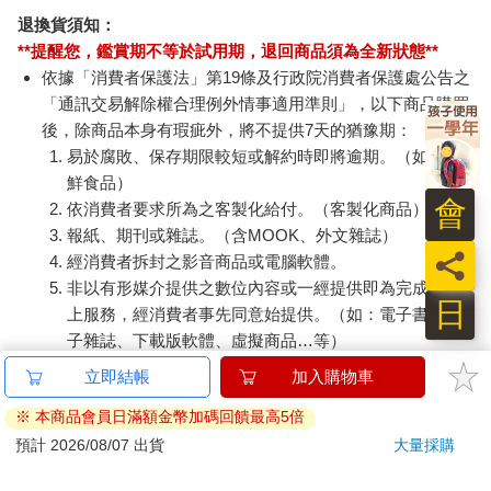
退換貨須知：
**提醒您，鑑賞期不等於試用期，退回商品須為全新狀態**
依據「消費者保護法」第19條及行政院消費者保護處公告之
「通訊交易解除權合理例外情事適用準則」，以下商品購買
後，除商品本身有瑕疵外，將不提供7天的猶豫期：
易於腐敗、保存期限較短或解約時即將逾期。（如：生
鮮食品）
會
依消費者要求所為之客製化給付。（客製化商品）
報紙、期刊或雜誌。（含MOOK、外文雜誌）
員
經消費者拆封之影音商品或電腦軟體。
非以有形媒介提供之數位內容或一經提供即為完成之線
日
上服務，經消費者事先同意始提供。（如：電子書、電
子雜誌、下載版軟體、虛擬商品…等）
已拆封之個人衛生用品。（如：內衣褲、刮鬍刀、除毛
立即結帳
加入購物車
刀…等）
※ 本商品會員日滿額金幣加碼回饋最高5倍
若非上列種類商品，均享有到貨7天的猶豫期（含例假
日）。
預計 2026/08/07 出貨
大量採購
辦理退換貨時，商品（組合商品恕無法接受單獨退貨）必須