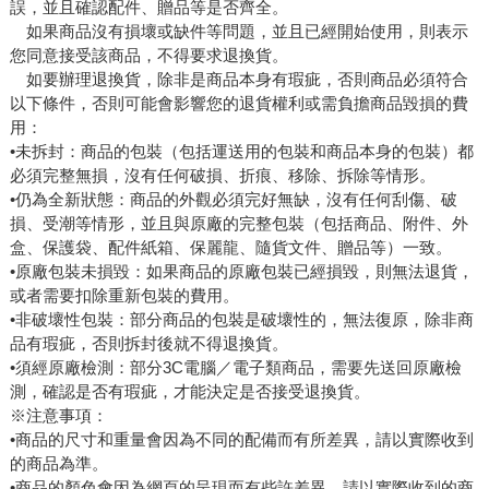
誤，並且確認配件、贈品等是否齊全。
如果商品沒有損壞或缺件等問題，並且已經開始使用，則表示
您同意接受該商品，不得要求退換貨。
如要辦理退換貨，除非是商品本身有瑕疵，否則商品必須符合
以下條件，否則可能會影響您的退貨權利或需負擔商品毀損的費
用：
•未拆封：商品的包裝（包括運送用的包裝和商品本身的包裝）都
必須完整無損，沒有任何破損、折痕、移除、拆除等情形。
•仍為全新狀態：商品的外觀必須完好無缺，沒有任何刮傷、破
損、受潮等情形，並且與原廠的完整包裝（包括商品、附件、外
盒、保護袋、配件紙箱、保麗龍、隨貨文件、贈品等）一致。
•原廠包裝未損毀：如果商品的原廠包裝已經損毀，則無法退貨，
或者需要扣除重新包裝的費用。
•非破壞性包裝：部分商品的包裝是破壞性的，無法復原，除非商
品有瑕疵，否則拆封後就不得退換貨。
•須經原廠檢測：部分3C電腦／電子類商品，需要先送回原廠檢
測，確認是否有瑕疵，才能決定是否接受退換貨。
※注意事項：
•商品的尺寸和重量會因為不同的配備而有所差異，請以實際收到
的商品為準。
•商品的顏色會因為網頁的呈現而有些許差異，請以實際收到的商