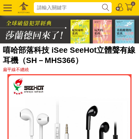
0
嘻哈部落科技 iSee SeeHot立體聲有線
耳機（SH－MHS366）
扁平線不纏繞