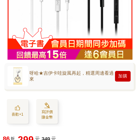
呀哈★吉伊卡哇旋風再起，精選周邊看過
加購
來
寫評價
喜歡+1
賺金幣
299
86
折
元
349
元