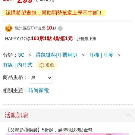
認購希望書包，幫助弱勢孩童上學不中斷！
10
預計最高可得金幣
點
?
100累1點 4點抵1元
HAPPY GO享
折抵無上限
分類：
3C
＞
滑鼠鍵盤|耳機喇叭
＞
耳機 | 耳麥
＞
有線 | 內耳式
追蹤
商品規格：
相關主題：
時尚家電
活動訊息
【父親節禮物展】5折起，滿888送88點金幣