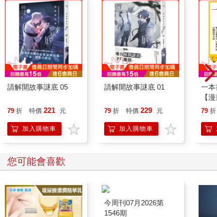
請解開故事謎底 05
請解開故事謎底 01
一本
【漫
行動
221
229
79
折
特價
元
79
折
特價
元
79
折
開關
「行
加入購物車
加入購物車
學方
您可能會喜歡