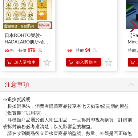
日本ROHTO樂敦-
今周刊07月2026第
【Pa
HADALABO肌研極潤
1546期
Min
金緻7重玻尿酸高效保
IC
976
94
65
折
特價
元
特價
元
特價
99
濕潤澤特濃精華乳液
140ml/金瓶(Premium
加入購物車
加入購物車
臉部肌膚護理乳霜,素
顏保養乾肌水凝乳)
注意事項
※退換貨說明
根據消保法，消費者購買商品後享有七天猶豫/鑑賞期的權益
（鑑賞期非試用期）。
耳機類商品屬於個人衛生用品，一旦拆封即視為購買，訂購前
或拆封前務必考慮清楚，以免影響您的權益。
請在收到商品後立即檢查商品的型號、數量、外觀是否正確無