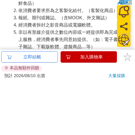
鮮食品）
依消費者要求所為之客製化給付。（客製化商品）
報紙、期刊或雜誌。（含MOOK、外文雜誌）
經消費者拆封之影音商品或電腦軟體。
非以有形媒介提供之數位內容或一經提供即為完成之線
上服務，經消費者事先同意始提供。（如：電子書、電
子雜誌、下載版軟體、虛擬商品…等）
已拆封之個人衛生用品。（如：內衣褲、刮鬍刀、除毛
立即結帳
加入購物車
刀…等）
※ 本品無額外回饋
若非上列種類商品，均享有到貨7天的猶豫期（含例假
日）。
預計 2026/08/10 出貨
大量採購
辦理退換貨時，商品（組合商品恕無法接受單獨退貨）必須
是您收到商品時的原始狀態（包含商品本體、配件、贈品、
保證書、所有附隨資料文件及原廠內外包裝…等），請勿直
接使用原廠包裝寄送，或於原廠包裝上黏貼紙張或書寫文
字。
退回商品若無法回復原狀，將請您負擔回復原狀所需費用，
嚴重時將影響您的退貨權益。