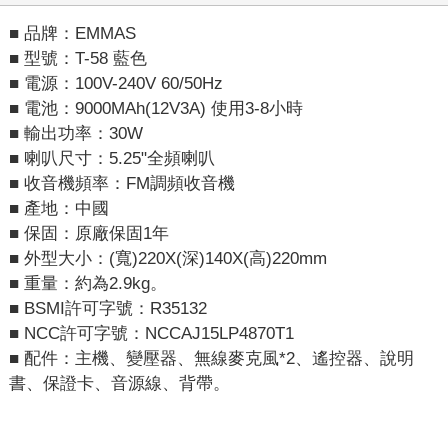
■ 品牌：EMMAS
■ 型號：T-58 藍色
■ 電源：100V-240V 60/50Hz
■ 電池：9000MAh(12V3A) 使用3-8小時
■ 輸出功率：30W
■ 喇叭尺寸：5.25"全頻喇叭
■ 收音機頻率：FM調頻收音機
■ 產地：中國
■ 保固：原廠保固1年
■ 外型大小：(寬)220X(深)140X(高)220mm
■ 重量：約為2.9kg。
■ BSMI許可字號：R35132
■ NCC許可字號：NCCAJ15LP4870T1
■ 配件：主機、變壓器、無線麥克風*2、遙控器、說明
書、保證卡、音源線、背帶。