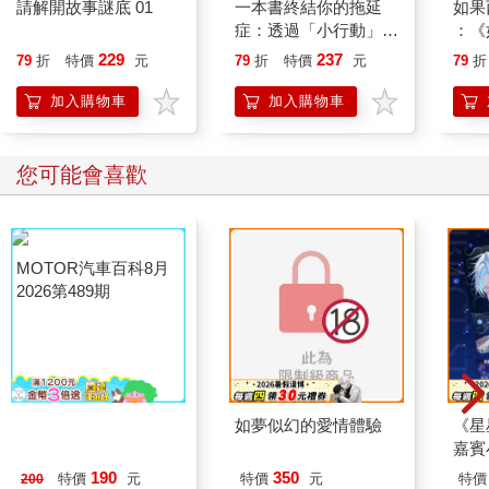
請解開故事謎底 01
一本書終結你的拖延
如果
症：透過「小行動」打
：《
開大腦的行動開關，懶
喵》
229
237
79
折
特價
元
79
折
特價
元
79
折
人也能變身「行動派」
【首
的37個科學方法
加入購物車
加入購物車
您可能會喜歡
MOTOR汽車百科8月
如夢似幻的愛情體驗
《星
2026第489期
嘉賓
190
350
特價
元
特價
元
特價
200