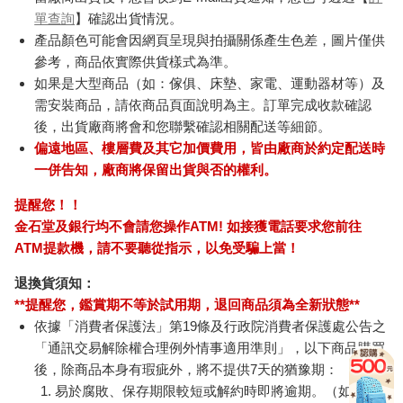
單查詢
】確認出貨情況。
產品顏色可能會因網頁呈現與拍攝關係產生色差，圖片僅供
參考，商品依實際供貨樣式為準。
如果是大型商品（如：傢俱、床墊、家電、運動器材等）及
需安裝商品，請依商品頁面說明為主。訂單完成收款確認
後，出貨廠商將會和您聯繫確認相關配送等細節。
偏遠地區、樓層費及其它加價費用，皆由廠商於約定配送時
一併告知，廠商將保留出貨與否的權利。
提醒您！！
金石堂及銀行均不會請您操作ATM! 如接獲電話要求您前往
ATM提款機，請不要聽從指示，以免受騙上當！
退換貨須知：
**提醒您，鑑賞期不等於試用期，退回商品須為全新狀態**
依據「消費者保護法」第19條及行政院消費者保護處公告之
「通訊交易解除權合理例外情事適用準則」，以下商品購買
後，除商品本身有瑕疵外，將不提供7天的猶豫期：
易於腐敗、保存期限較短或解約時即將逾期。（如：生