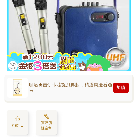
呀哈★吉伊卡哇旋風再起，精選周邊看過
加購
來
寫評價
喜歡+1
賺金幣