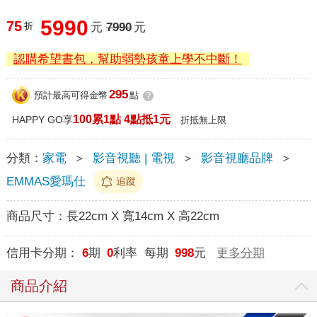
5990
75
折
元
7990
元
認購希望書包，幫助弱勢孩童上學不中斷！
295
預計最高可得金幣
點
?
100累1點 4點抵1元
HAPPY GO享
折抵無上限
分類：
家電
＞
影音視聽 | 電視
＞
影音視廳品牌
＞
EMMAS愛瑪仕
追蹤
商品尺寸：
長22cm X 寬14cm X 高22cm
信用卡分期：
6
期
0
利率 每期
998
元
更多分期
商品介紹