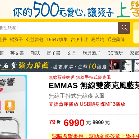
圭吾
楊双子
公益書包
16647續集
吉伊卡哇
高希均
通靈藥師
路邊攤新作
馬斯克
玩具總動員5
超慢跑
館
英文書
雜誌
電子書
文具
玩具親子
3C電玩
家
無線藍芽喇叭 無線手持式麥克風
EMMAS 無線雙麥克風藍
無線手持式無線麥克風
支援藍芽播放 USB隨身碟MP3播放
6990
79
折
元
8900
元
認購希望書包，幫助弱勢孩童上學不