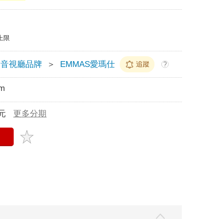
上限
影音視廳品牌
＞
EMMAS愛瑪仕
追蹤
?
m
元
更多分期