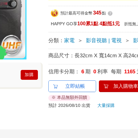
345
預計最高可得金幣
點
?
100累1點 4點抵1元
HAPPY GO享
折抵無
分類：
家電
＞
影音視聽 | 電視
＞
商品尺寸：
長32cm X 寬14cm X 高24c
信用卡分期：
6
期
0
利率 每期
1165
加購
立即結帳
加入購物車
※ 本品無額外回饋
預計 2026/08/10 出貨
大量採購