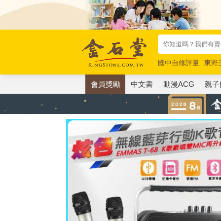
國中自修評量
東野
唯紅花綻放
奧德賽
會員獎勵
中文書
動漫ACG
親子