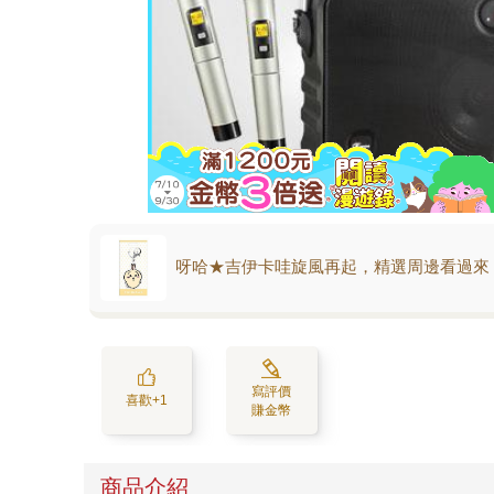
呀哈★吉伊卡哇旋風再起，精選周邊看過來
寫評價
喜歡+1
賺金幣
商品介紹