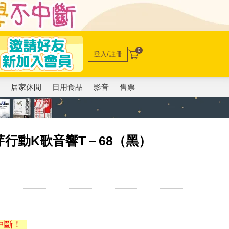
0
登入/註冊
電
居家休閒
日用食品
影音
售票
芽行動K歌音響T－68（黑）
中斷！