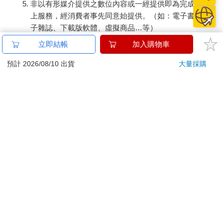
非以有形媒介提供之數位內容或一經提供即為完成之線
上服務，經消費者事先同意始提供。（如：電子書、電
子雜誌、下載版軟體、虛擬商品…等）
已拆封之個人衛生用品。（如：內衣褲、刮鬍刀、除毛
立即結帳
加入購物車
刀…等）
若非上列種類商品，均享有到貨7天的猶豫期（含例假
預計 2026/08/10 出貨
大量採購
日）。
辦理退換貨時，商品（組合商品恕無法接受單獨退貨）必須
是您收到商品時的原始狀態（包含商品本體、配件、贈品、
保證書、所有附隨資料文件及原廠內外包裝…等），請勿直
接使用原廠包裝寄送，或於原廠包裝上黏貼紙張或書寫文
字。
退回商品若無法回復原狀，將請您負擔回復原狀所需費用，
嚴重時將影響您的退貨權益。