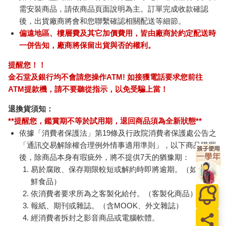
需安裝商品，請依商品頁面說明為主。訂單完成收款確認
後，出貨廠商將會和您聯繫確認相關配送等細節。
偏遠地區、樓層費及其它加價費用，皆由廠商於約定配送時
一併告知，廠商將保留出貨與否的權利。
提醒您！！
金石堂及銀行均不會請您操作ATM! 如接獲電話要求您前往
ATM提款機，請不要聽從指示，以免受騙上當！
退換貨須知：
**提醒您，鑑賞期不等於試用期，退回商品須為全新狀態**
依據「消費者保護法」第19條及行政院消費者保護處公告之
「通訊交易解除權合理例外情事適用準則」，以下商品購買
後，除商品本身有瑕疵外，將不提供7天的猶豫期：
易於腐敗、保存期限較短或解約時即將逾期。（如：生
鮮食品）
依消費者要求所為之客製化給付。（客製化商品）
報紙、期刊或雜誌。（含MOOK、外文雜誌）
經消費者拆封之影音商品或電腦軟體。