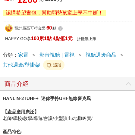
認購希望書包，幫助弱勢孩童上學不中斷！
60
預計最高可得金幣
點
?
100累1點 4點抵1元
HAPPY GO享
折抵無上限
分類：
家電
＞
影音視聽 | 電視
＞
視聽週邊商品
＞
其他週邊/壁掛架
追蹤
商品介紹
HANLIN-2TUHF+ 迷你手持UHF無線麥克風
【產品應用廣泛】
老師/學校/教學/導遊/會議/小型演出/地攤叫賣/
產品特色
: