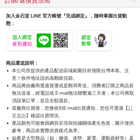
訂購/退換貨須知
加入金石堂 LINE 官方帳號『完成綁定』，隨時掌握出貨動
態：
商品運送說明：
本公司所提供的產品配送區域範圍目前僅限台灣本島。注
意！收件地址請勿為郵政信箱。
商品將由廠商透過貨運或是郵局寄送。消費者訂購之商品若
無法送達，經電話或 E-mail無法聯繫逾三天者，本公司將取
消該筆訂單，並且全額退款。
當廠商出貨後，您會收到E-mail出貨通知，您也可透過【
訂
單查詢
】確認出貨情況。
產品顏色可能會因網頁呈現與拍攝關係產生色差，圖片僅供
參考，商品依實際供貨樣式為準。
如果是大型商品（如：傢俱、床墊、家電、運動器材等）及