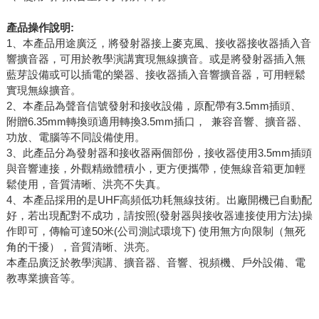
產品操作說明
:
1、本產品用途廣泛，將發射器接上麥克風、接收器接收器插入音
響擴音器，可用於教學演講實現無線擴音。或是將發射器插入無
藍芽設備或可以插電的樂器、接收器插入音響擴音器，可用輕鬆
實現無線擴音。
2、本產品為聲音信號發射和接收設備，原配帶有3.5mm插頭、
附贈6.35mm轉換頭適用轉換3.5mm插口， 兼容音響、擴音器、
功放、電腦等不同設備使用。
3、此產品分為發射器和接收器兩個部份，接收器使用3.5mm插頭
與音響連接，外觀精緻體積小，更方便攜帶，使無線音箱更加輕
鬆使用，音質清晰、洪亮不失真。
4、本產品採用的是UHF高頻低功耗無線技術。出廠開機已自動配
好，若出現配對不成功，請按照(發射器與接收器連接使用方法)操
作即可，傳輸可達50米(公司測試環境下) 使用無方向限制（無死
角的干擾），音質清晰、洪亮。
本產品廣泛於教學演講、擴音器、音響、視頻機、戶外設備、電
教專業擴音等。