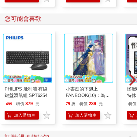
您可能會喜歡
PHILIPS 飛利浦 有線
小書痴的下剋上
怪獸
鍵盤滑鼠組 SPT6254
FANBOOK(10)：為了
特休
成為圖書管理員不擇手
加購
379
236
特價
元
79
折
特價
元
特價
499
段！
加入購物車
加入購物車