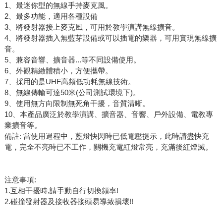
1、最迷你型的無線手持麥克風。
2、最多功能，適用各種設備
3、將發射器接上麥克風，可用於教學演講無線擴音。
4、將發射器插入無藍芽設備或可以插電的樂器，可用實現無線擴
音。
5、兼容音響、擴音器...等不同設備使用。
6、外觀精緻體積小，方便攜帶。
7、採用的是UHF高頻低功耗無線技術。
8、無線傳輸可達50米(公司測試環境下)。
9、使用無方向限制無死角干擾，音質清晰。
10、本產品廣泛於教學演講、擴音器、音響、戶外設備、電教專
業擴音等。
備註: 當使用過程中，藍燈快閃時已低電壓提示，此時請盡快充
電，完全不亮時已不工作，關機充電紅燈常亮，充滿後紅燈滅。
注意事項:
1.互相干擾時,請手動自行切換頻率!
2.碰撞發射器及接收器接頭易導致損壞!!