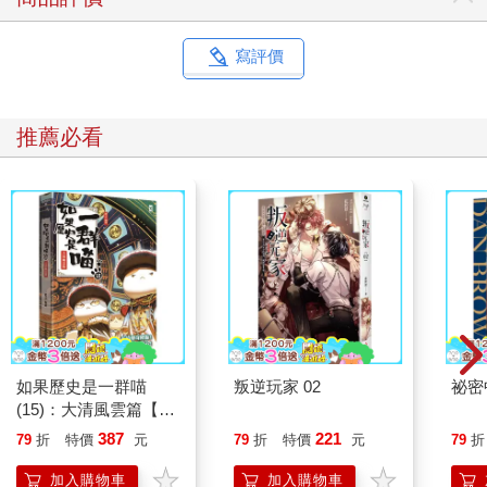
寫評價
推薦必看
如果歷史是一群喵
叛逆玩家 02
祕密
(15)：大清風雲篇【萌
貓漫畫學歷史】
387
221
79
折
特價
元
79
折
特價
元
79
折
加入購物車
加入購物車