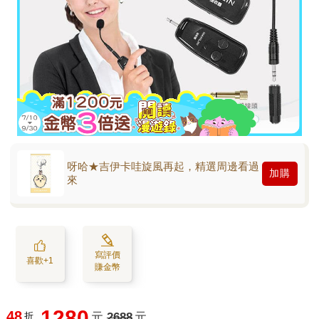
呀哈★吉伊卡哇旋風再起，精選周邊看過
加購
來
寫評價
喜歡+1
賺金幣
1280
48
折
元
2688
元