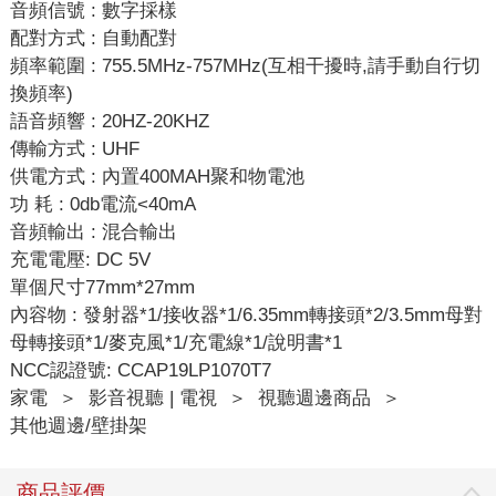
音頻信號 : 數字採樣
配對方式 : 自動配對
頻率範圍 : 755.5MHz-757MHz(互相干擾時,請手動自行切
換頻率)
語音頻響 : 20HZ-20KHZ
傳輸方式 : UHF
供電方式 : 內置400MAH聚和物電池
功 耗 : 0db電流<40mA
音頻輸出 : 混合輸出
充電電壓: DC 5V
單個尺寸77mm*27mm
內容物 : 發射器*1/接收器*1/6.35mm轉接頭*2/3.5mm母對
母轉接頭*1/麥克風*1/充電線*1/說明書*1
NCC認證號: CCAP19LP1070T7
家電
＞
影音視聽 | 電視
＞
視聽週邊商品
＞
其他週邊/壁掛架
商品評價