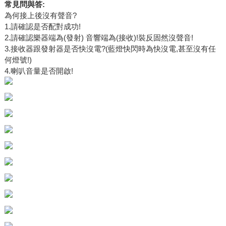
常見問與答:
為何接上後沒有聲音?
1.請確認是否配對成功!
2.請確認樂器端為(發射) 音響端為(接收)!裝反固然沒聲音!
3.接收器跟發射器是否快沒電?(藍燈快閃時為快沒電,甚至沒有任
何燈號!)
4.喇叭音量是否開啟!