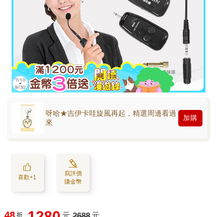
呀哈★吉伊卡哇旋風再起，精選周邊看過
加購
來
寫評價
喜歡+1
賺金幣
1280
48
折
元
2688
元