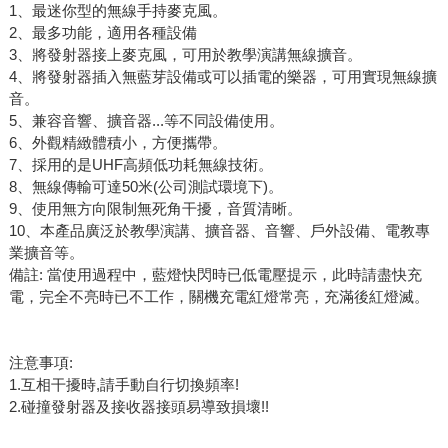
1、最迷你型的無線手持麥克風。
2、最多功能，適用各種設備
3、將發射器接上麥克風，可用於教學演講無線擴音。
4、將發射器插入無藍芽設備或可以插電的樂器，可用實現無線擴
音。
5、兼容音響、擴音器...等不同設備使用。
6、外觀精緻體積小，方便攜帶。
7、採用的是UHF高頻低功耗無線技術。
8、無線傳輸可達50米(公司測試環境下)。
9、使用無方向限制無死角干擾，音質清晰。
10、本產品廣泛於教學演講、擴音器、音響、戶外設備、電教專
業擴音等。
備註: 當使用過程中，藍燈快閃時已低電壓提示，此時請盡快充
電，完全不亮時已不工作，關機充電紅燈常亮，充滿後紅燈滅。
注意事項:
1.互相干擾時,請手動自行切換頻率!
2.碰撞發射器及接收器接頭易導致損壞!!