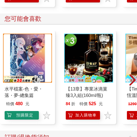
您可能會喜歡
水平檔案-色・愛・
【13章】專業冰滴菓
【T
落・夢-總集篇
臻3入組(160ml/瓶)
恆溫
肩/
480
525
特價
元
84
折
特價
元
1290
加熱
膝熱
預購限定
加入購物車