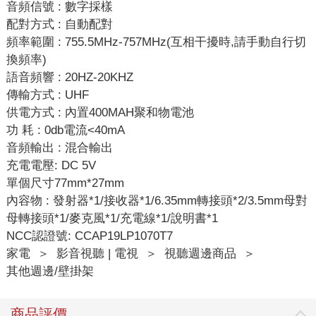
音頻信號 : 數字採樣
配對方式 : 自動配對
頻率範圍 : 755.5MHz-757MHz(互相干擾時,請手動自行切
換頻率)
語音頻響 : 20HZ-20KHZ
傳輸方式 : UHF
供電方式 : 內置400MAH聚和物電池
功 耗 : 0db電流<40mA
音頻輸出 : 混合輸出
充電電壓: DC 5V
單個尺寸77mm*27mm
內容物 : 發射器*1/接收器*1/6.35mm轉接頭*2/3.5mm母對
母轉接頭*1/麥克風*1/充電線*1/說明書*1
NCC認證號: CCAP19LP1070T7
家電
＞
影音視聽 | 電視
＞
視聽週邊商品
＞
其他週邊/壁掛架
商品評價