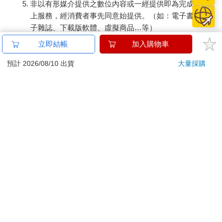
非以有形媒介提供之數位內容或一經提供即為完成之線
上服務，經消費者事先同意始提供。（如：電子書、電
子雜誌、下載版軟體、虛擬商品…等）
已拆封之個人衛生用品。（如：內衣褲、刮鬍刀、除毛
立即結帳
加入購物車
刀…等）
若非上列種類商品，均享有到貨7天的猶豫期（含例假
預計 2026/08/10 出貨
大量採購
日）。
辦理退換貨時，商品（組合商品恕無法接受單獨退貨）必須
是您收到商品時的原始狀態（包含商品本體、配件、贈品、
保證書、所有附隨資料文件及原廠內外包裝…等），請勿直
接使用原廠包裝寄送，或於原廠包裝上黏貼紙張或書寫文
字。
退回商品若無法回復原狀，將請您負擔回復原狀所需費用，
嚴重時將影響您的退貨權益。