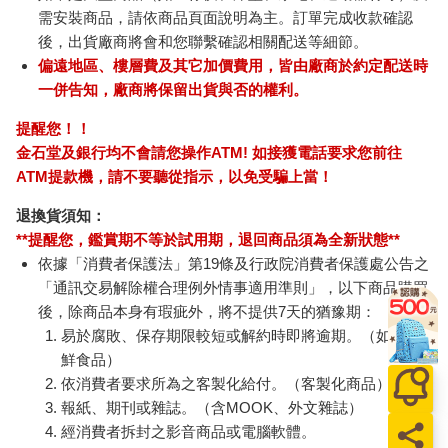
需安裝商品，請依商品頁面說明為主。訂單完成收款確認
後，出貨廠商將會和您聯繫確認相關配送等細節。
偏遠地區、樓層費及其它加價費用，皆由廠商於約定配送時
一併告知，廠商將保留出貨與否的權利。
提醒您！！
金石堂及銀行均不會請您操作ATM! 如接獲電話要求您前往
ATM提款機，請不要聽從指示，以免受騙上當！
退換貨須知：
**提醒您，鑑賞期不等於試用期，退回商品須為全新狀態**
依據「消費者保護法」第19條及行政院消費者保護處公告之
「通訊交易解除權合理例外情事適用準則」，以下商品購買
後，除商品本身有瑕疵外，將不提供7天的猶豫期：
易於腐敗、保存期限較短或解約時即將逾期。（如：生
鮮食品）
依消費者要求所為之客製化給付。（客製化商品）
報紙、期刊或雜誌。（含MOOK、外文雜誌）
經消費者拆封之影音商品或電腦軟體。