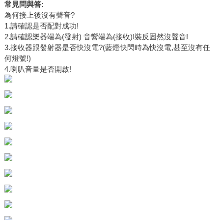
常見問與答:
為何接上後沒有聲音?
1.請確認是否配對成功!
2.請確認樂器端為(發射) 音響端為(接收)!裝反固然沒聲音!
3.接收器跟發射器是否快沒電?(藍燈快閃時為快沒電,甚至沒有任
何燈號!)
4.喇叭音量是否開啟!