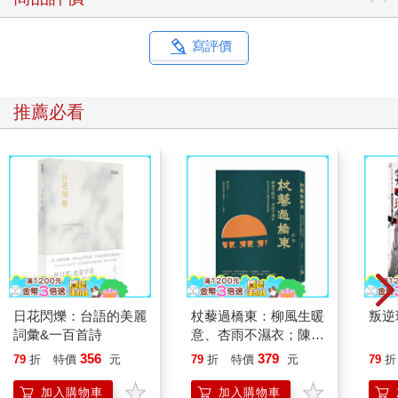
寫評價
推薦必看
日花閃爍：台語的美麗
杖藜過橋東：柳風生暖
叛逆
詞彙&一百首詩
意、杏雨不濕衣；陳亮
恭談以心轉境的適齡漫
356
379
79
折
特價
元
79
折
特價
元
79
折
想
加入購物車
加入購物車