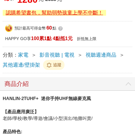
認購希望書包，幫助弱勢孩童上學不中斷！
60
預計最高可得金幣
點
?
100累1點 4點抵1元
HAPPY GO享
折抵無上限
分類：
家電
＞
影音視聽 | 電視
＞
視聽週邊商品
＞
其他週邊/壁掛架
追蹤
商品介紹
HANLIN-2TUHF+ 迷你手持UHF無線麥克風
【產品應用廣泛】
老師/學校/教學/導遊/會議/小型演出/地攤叫賣/
產品特色
: