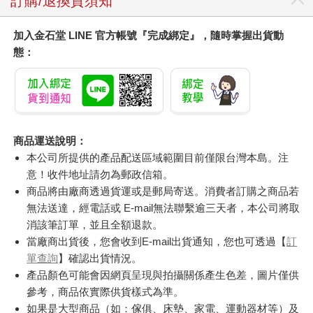
訂購/退換貨須知
加入金石堂 LINE 官方帳號『完成綁定』，隨時掌握出貨動
態：
商品運送說明：
本公司所提供的產品配送區域範圍目前僅限台灣本島。注
意！收件地址請勿為郵政信箱。
商品將由廠商透過貨運或是郵局寄送。消費者訂購之商品若
無法送達，經電話或 E-mail無法聯繫逾三天者，本公司將取
消該筆訂單，並且全額退款。
當廠商出貨後，您會收到E-mail出貨通知，您也可透過【
訂
單查詢
】確認出貨情況。
產品顏色可能會因網頁呈現與拍攝關係產生色差，圖片僅供
參考，商品依實際供貨樣式為準。
如果是大型商品（如：傢俱、床墊、家電、運動器材等）及