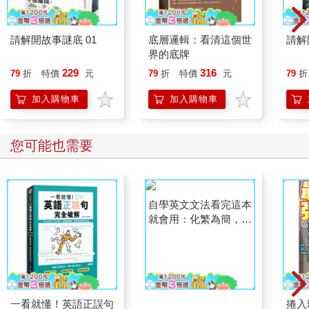
請解開故事謎底 01
底層邏輯：看清這個世
請解
界的底牌
229
316
79
折
特價
元
79
折
特價
元
79
折
加入購物車
加入購物車
您可能也需要
一看就懂！英語正誤句
自學英文文法看完這本
捲入