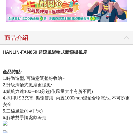
商品介紹
HANLIN-FAN850 超涼風渦輪式新頸掛風扇
產品特點:
1.時尚造型, 可隨意調整好收納~
2.升級渦輪式風扇更強風~
3.續航力達100~480分鐘(依風量大小有所不同)
4.採用USB充電, 循環使用, 內置1000mah鋰聚合物電池, 不可拆更
安全
5.三檔風量(小/中/大)
6.解放雙手隨處戴著走