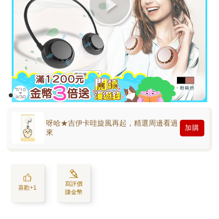
呀哈★吉伊卡哇旋風再起，精選周邊看過
加購
來
寫評價
喜歡+1
賺金幣