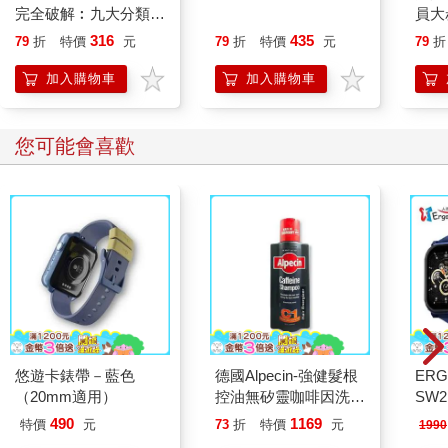
完全破解︰九大分類
就會用：化繁為簡，以
員大
×1600例句，搞懂最常
100個觀念用理解取代
用不
316
435
79
折
特價
元
79
折
特價
元
79
折
錯、最易混淆的英文用
死背！
最強
法
加入購物車
加入購物車
您可能會喜歡
悠遊卡錶帶－藍色
德國Alpecin-強健髮根
ERG
（20mm適用）
控油無矽靈咖啡因洗髮
SW2
凝露375ml/瓶-C1強健
泳心
490
1169
特價
元
73
折
特價
元
1990
髮根(護髮洗髮精/男士
錶