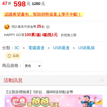
598
47
折
元
1280
元
認購希望書包，幫助弱勢孩童上學不中斷！
25
預計最高可得金幣
點
?
100累1點 4點抵1元
HAPPY GO享
折抵無上限
分類：
3C
＞
電腦週邊
＞
USB週邊
＞
USB風扇
追蹤
商品規格：
活動訊息
【父親節禮物展】5折起，滿888送88點金幣