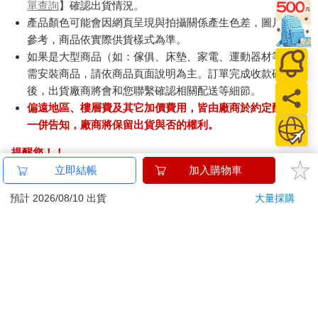
單查詢
】確認出貨情況。
產品顏色可能會因網頁呈現與拍攝關係產生色差，圖片僅供
參考，商品依實際供貨樣式為準。
如果是大型商品（如：傢俱、床墊、家電、運動器材等）及
需安裝商品，請依商品頁面說明為主。訂單完成收款確認
後，出貨廠商將會和您聯繫確認相關配送等細節。
偏遠地區、樓層費及其它加價費用，皆由廠商於約定配送時
一併告知，廠商將保留出貨與否的權利。
提醒您！！
金石堂及銀行均不會請您操作ATM! 如接獲電話要求您前往
立即結帳
加入購物車
ATM提款機，請不要聽從指示，以免受騙上當！
預計 2026/08/10 出貨
大量採購
退換貨須知：
**提醒您，鑑賞期不等於試用期，退回商品須為全新狀態**
依據「消費者保護法」第19條及行政院消費者保護處公告之
「通訊交易解除權合理例外情事適用準則」，以下商品購買
後，除商品本身有瑕疵外，將不提供7天的猶豫期：
易於腐敗、保存期限較短或解約時即將逾期。（如：生
鮮食品）