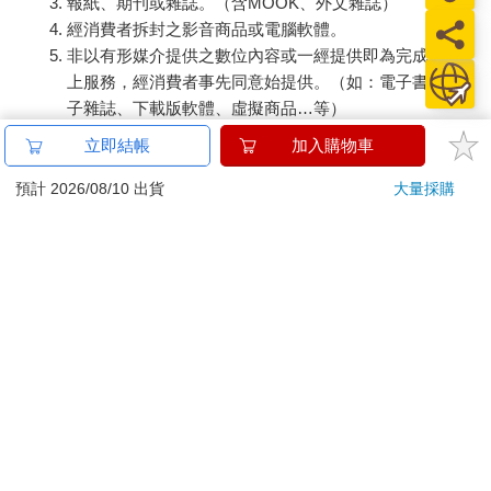
報紙、期刊或雜誌。（含MOOK、外文雜誌）
經消費者拆封之影音商品或電腦軟體。
非以有形媒介提供之數位內容或一經提供即為完成之線
上服務，經消費者事先同意始提供。（如：電子書、電
子雜誌、下載版軟體、虛擬商品…等）
已拆封之個人衛生用品。（如：內衣褲、刮鬍刀、除毛
立即結帳
加入購物車
刀…等）
若非上列種類商品，均享有到貨7天的猶豫期（含例假
預計 2026/08/10 出貨
大量採購
日）。
辦理退換貨時，商品（組合商品恕無法接受單獨退貨）必須
是您收到商品時的原始狀態（包含商品本體、配件、贈品、
保證書、所有附隨資料文件及原廠內外包裝…等），請勿直
接使用原廠包裝寄送，或於原廠包裝上黏貼紙張或書寫文
字。
退回商品若無法回復原狀，將請您負擔回復原狀所需費用，
嚴重時將影響您的退貨權益。