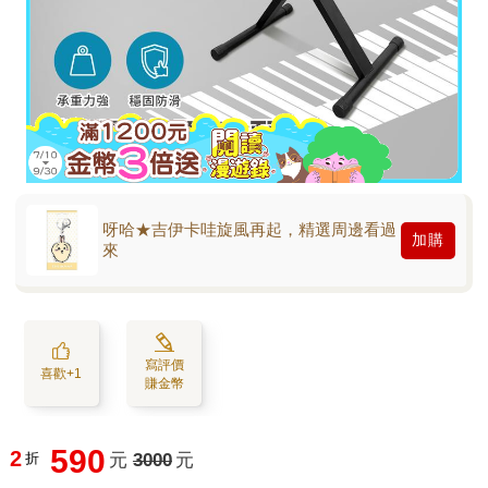
呀哈★吉伊卡哇旋風再起，精選周邊看過
加購
來
寫評價
喜歡+1
賺金幣
590
2
折
元
3000
元