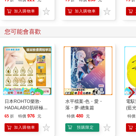
加入購物車
加入購物車
您可能會喜歡
日本ROHTO樂敦-
水平檔案-色・愛・
電馭
HADALABO肌研極潤
落・夢-總集篇
(藍
金緻7重玻尿酸高效保
976
480
65
折
特價
元
特價
元
特價
濕潤澤特濃精華乳液
140ml/金瓶(Premium
加入購物車
預購限定
臉部肌膚護理乳霜,素