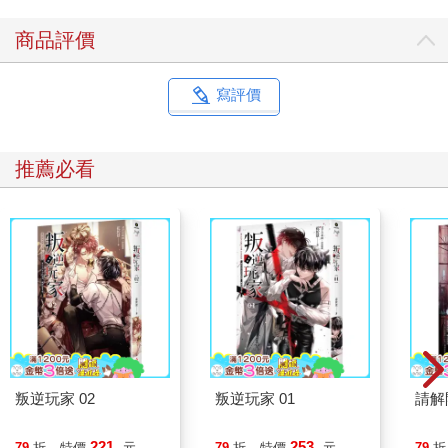
商品評價
寫評價
推薦必看
叛逆玩家 02
叛逆玩家 01
請解
221
253
79
折
特價
元
79
折
特價
元
79
折