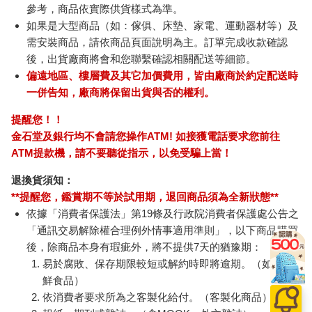
參考，商品依實際供貨樣式為準。
如果是大型商品（如：傢俱、床墊、家電、運動器材等）及
需安裝商品，請依商品頁面說明為主。訂單完成收款確認
後，出貨廠商將會和您聯繫確認相關配送等細節。
偏遠地區、樓層費及其它加價費用，皆由廠商於約定配送時
一併告知，廠商將保留出貨與否的權利。
提醒您！！
金石堂及銀行均不會請您操作ATM! 如接獲電話要求您前往
ATM提款機，請不要聽從指示，以免受騙上當！
退換貨須知：
**提醒您，鑑賞期不等於試用期，退回商品須為全新狀態**
依據「消費者保護法」第19條及行政院消費者保護處公告之
「通訊交易解除權合理例外情事適用準則」，以下商品購買
後，除商品本身有瑕疵外，將不提供7天的猶豫期：
易於腐敗、保存期限較短或解約時即將逾期。（如：生
鮮食品）
依消費者要求所為之客製化給付。（客製化商品）