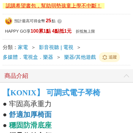
認購希望書包，幫助弱勢孩童上學不中斷！
25
預計最高可得金幣
點
?
100累1點 4點抵1元
HAPPY GO享
折抵無上限
分類：
家電
＞
影音視聽 | 電視
＞
多媒體．電視盒．樂器
＞
樂器/其他遊戲
追蹤
商品介紹
【KONIX】 可調式電子琴椅
牢固高承重力
●
●
舒適加厚椅面
●
穩固防滑底座