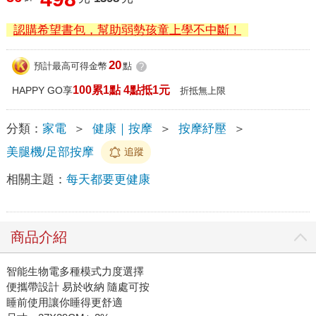
認購希望書包，幫助弱勢孩童上學不中斷！
20
預計最高可得金幣
點
?
100累1點 4點抵1元
HAPPY GO享
折抵無上限
分類：
家電
＞
健康｜按摩
＞
按摩紓壓
＞
美腿機/足部按摩
追蹤
相關主題：
每天都要更健康
商品介紹
智能生物電多種模式力度選擇
便攜帶設計 易於收納 隨處可按
睡前使用讓你睡得更舒適