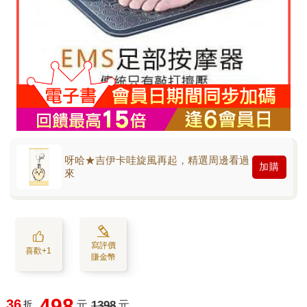
呀哈★吉伊卡哇旋風再起，精選周邊看過
加購
來
寫評價
喜歡+1
賺金幣
498
36
折
元
1398
元