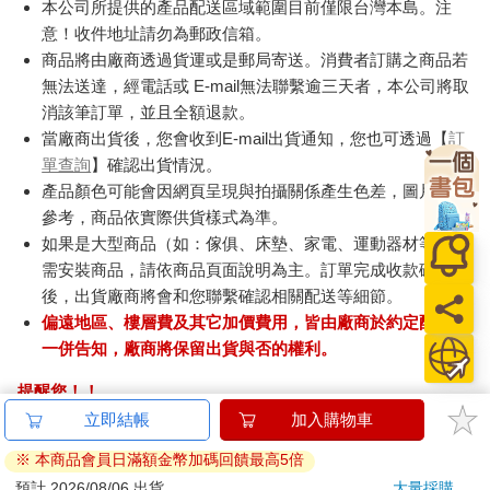
本公司所提供的產品配送區域範圍目前僅限台灣本島。注
意！收件地址請勿為郵政信箱。
商品將由廠商透過貨運或是郵局寄送。消費者訂購之商品若
無法送達，經電話或 E-mail無法聯繫逾三天者，本公司將取
消該筆訂單，並且全額退款。
當廠商出貨後，您會收到E-mail出貨通知，您也可透過【
訂
單查詢
】確認出貨情況。
產品顏色可能會因網頁呈現與拍攝關係產生色差，圖片僅供
參考，商品依實際供貨樣式為準。
如果是大型商品（如：傢俱、床墊、家電、運動器材等）及
需安裝商品，請依商品頁面說明為主。訂單完成收款確認
後，出貨廠商將會和您聯繫確認相關配送等細節。
偏遠地區、樓層費及其它加價費用，皆由廠商於約定配送時
一併告知，廠商將保留出貨與否的權利。
提醒您！！
金石堂及銀行均不會請您操作ATM! 如接獲電話要求您前往
立即結帳
加入購物車
ATM提款機，請不要聽從指示，以免受騙上當！
※ 本商品會員日滿額金幣加碼回饋最高5倍
退換貨須知：
預計 2026/08/06 出貨
大量採購