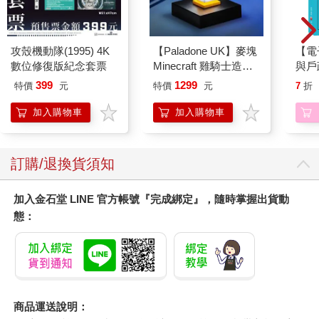
攻殼機動隊(1995) 4K
【Paladone UK】麥塊
【電
數位修復版紀念套票
Minecraft 雞騎士造型
與戶
ICON小夜燈
399
1299
特價
元
特價
元
7
折
加入購物車
加入購物車
訂購/退換貨須知
加入金石堂 LINE 官方帳號『完成綁定』，隨時掌握出貨動
態：
商品運送說明：