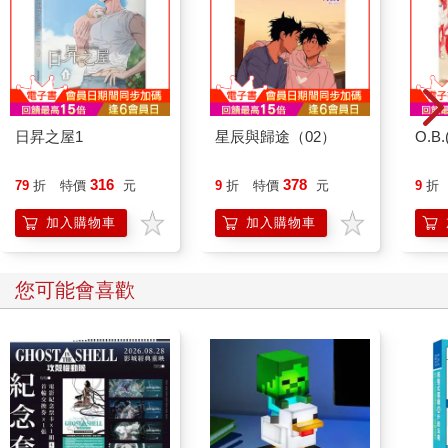
日昇之屋1
星辰與歸途（02）
O.B.
316
378
79
折
特價
元
9
折
特價
元
9
折
加入購物車
加入購物車
您可能會喜歡