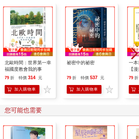
北歐時間：世界第一幸
祕密中的祕密
一本
福國度教會我的事
【漫
行動
314
537
79
折
特價
元
79
折
特價
元
79
折
開關
「行
加入購物車
加入購物車
學方
您可能也需要