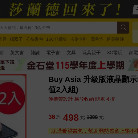
圭吾
楊双子
公益書包
16647續集
吉伊卡哇
高希均
通靈藥師
路邊攤新作
馬斯克
玩具總動員5
超慢跑
館
英文書
雜誌
電子書
文具
玩具親子
3C電玩
家
Buy Asia 升級版液晶
值2入組)
便攜帶設計 易於收納 隨處可按
498
36
折
元
1398
元
認購希望書包，幫助弱勢孩童上學不