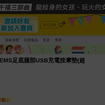
0
登入/註冊
電
居家休閒
日用食品
影音
售票
顯示EMS足底腿部USB充電按摩墊(超
中斷！