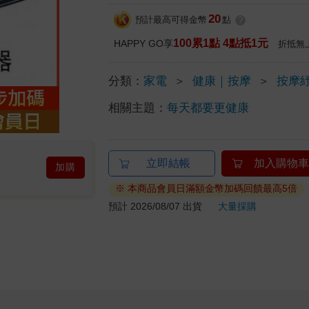
20
預計最高可得金幣
點
?
100累1點 4點抵1元
HAPPY GO享
折抵無
分類：
家電
＞
健康｜按摩
＞
按摩
相關主題：
每天都要更健康
立即結帳
加入購物車
加購
※ 本商品會員日滿額金幣加碼回饋最高5倍
預計 2026/08/07 出貨
大量採購