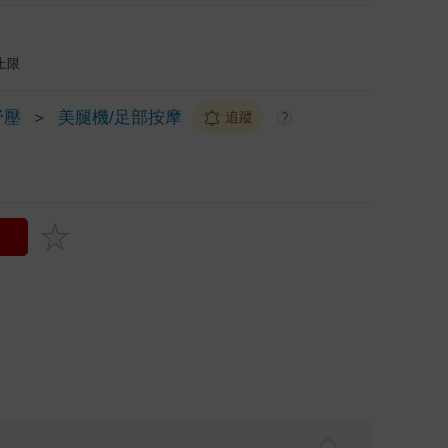
上限
紓壓
＞
美腿機/足部按摩
追蹤
?