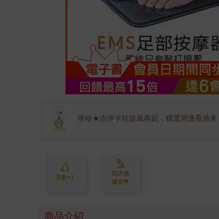
呀哈★吉伊卡哇旋風再起，精選周邊看過來
寫評價
喜歡+1
賺金幣
商品介紹