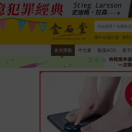
國中自修評量
東野
唯紅花綻放
奧德賽
會員獎勵
中文書
動漫ACG
親子