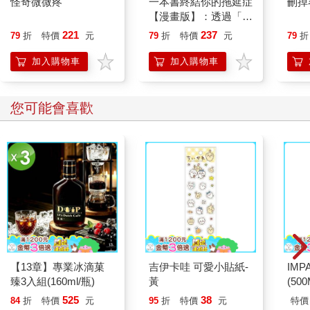
怪奇微微疼
一本書終結你的拖延症
刪掉
【漫畫版】：透過「小
行動」打開大腦的行動
221
237
79
折
特價
元
79
折
特價
元
79
折
開關，懶人也能變身
「行動派」的37個科
加入購物車
加入購物車
學方法
您可能會喜歡
【13章】專業冰滴菓
吉伊卡哇 可愛小貼紙-
IM
臻3入組(160ml/瓶)
黃
(50
IMC
525
38
84
折
特價
元
95
折
特價
元
特價