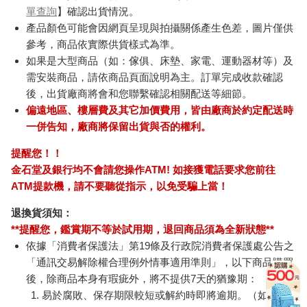
單查詢
】確認出貨情況。
產品顏色可能會因網頁呈現與拍攝關係產生色差，圖片僅供
參考，商品依實際供貨樣式為準。
如果是大型商品（如：傢俱、床墊、家電、運動器材等）及
需安裝商品，請依商品頁面說明為主。訂單完成收款確認
後，出貨廠商將會和您聯繫確認相關配送等細節。
偏遠地區、樓層費及其它加價費用，皆由廠商於約定配送時
一併告知，廠商將保留出貨與否的權利。
提醒您！！
金石堂及銀行均不會請您操作ATM! 如接獲電話要求您前往
ATM提款機，請不要聽從指示，以免受騙上當！
退換貨須知：
**提醒您，鑑賞期不等於試用期，退回商品須為全新狀態**
依據「消費者保護法」第19條及行政院消費者保護處公告之
「通訊交易解除權合理例外情事適用準則」，以下商品購買
後，除商品本身有瑕疵外，將不提供7天的猶豫期：
易於腐敗、保存期限較短或解約時即將逾期。（如：生