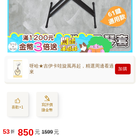
呀哈★吉伊卡哇旋風再起，精選周邊看過
加購
來
寫評價
喜歡+1
賺金幣
850
53
折
元
1599
元