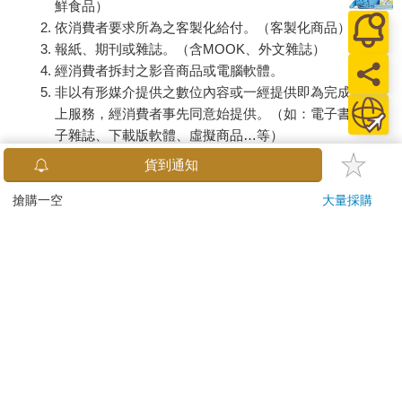
鮮食品）
依消費者要求所為之客製化給付。（客製化商品）
報紙、期刊或雜誌。（含MOOK、外文雜誌）
經消費者拆封之影音商品或電腦軟體。
非以有形媒介提供之數位內容或一經提供即為完成之線
上服務，經消費者事先同意始提供。（如：電子書、電
子雜誌、下載版軟體、虛擬商品…等）
已拆封之個人衛生用品。（如：內衣褲、刮鬍刀、除毛
貨到通知
刀…等）
若非上列種類商品，均享有到貨7天的猶豫期（含例假
搶購一空
大量採購
日）。
辦理退換貨時，商品（組合商品恕無法接受單獨退貨）必須
是您收到商品時的原始狀態（包含商品本體、配件、贈品、
保證書、所有附隨資料文件及原廠內外包裝…等），請勿直
接使用原廠包裝寄送，或於原廠包裝上黏貼紙張或書寫文
字。
退回商品若無法回復原狀，將請您負擔回復原狀所需費用，
嚴重時將影響您的退貨權益。