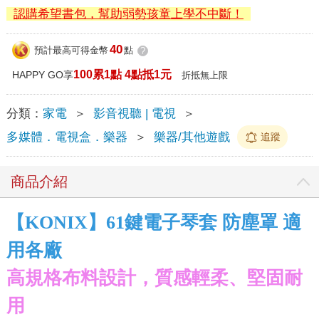
認購希望書包，幫助弱勢孩童上學不中斷！
40
預計最高可得金幣
點
?
100累1點 4點抵1元
HAPPY GO享
折抵無上限
分類：
家電
＞
影音視聽 | 電視
＞
多媒體．電視盒．樂器
＞
樂器/其他遊戲
追蹤
商品介紹
【KONIX】61鍵電子琴套 防塵罩 適
用各廠
高規格布料設計，質感輕柔、堅固耐
用