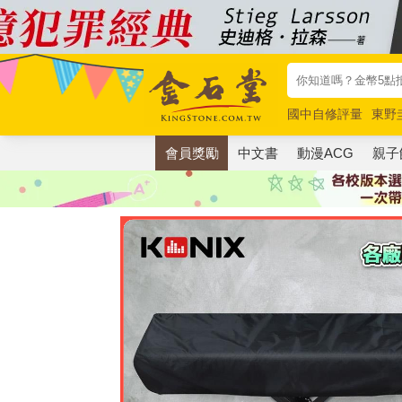
國中自修評量
東野
唯紅花綻放
奧德賽
會員獎勵
中文書
動漫ACG
親子