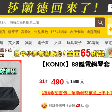
圭吾
楊双子
高希均
公益書包
16647續集
吉伊卡哇
通靈藥師
路邊攤新作
馬斯克
玩具總動員5
超慢跑
館
英文書
雜誌
電子書
文具
玩具親子
3C電玩
家
【KONIX】88鍵電鋼琴套
490
31
折
元
1599
元
認購希望書包，幫助弱勢孩童上學不
20
預計最高可得金幣
點
?