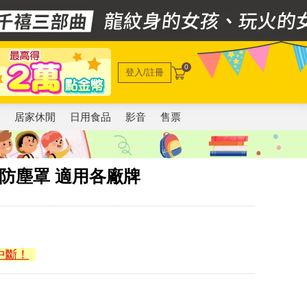
0
登入/註冊
電
居家休閒
日用食品
影音
售票
 防塵罩 適用各廠牌
中斷！