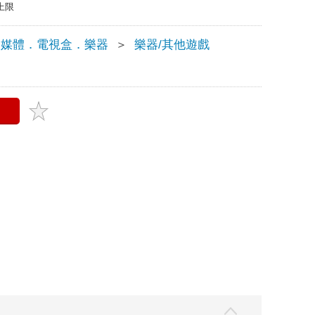
上限
多媒體．電視盒．樂器
＞
樂器/其他遊戲