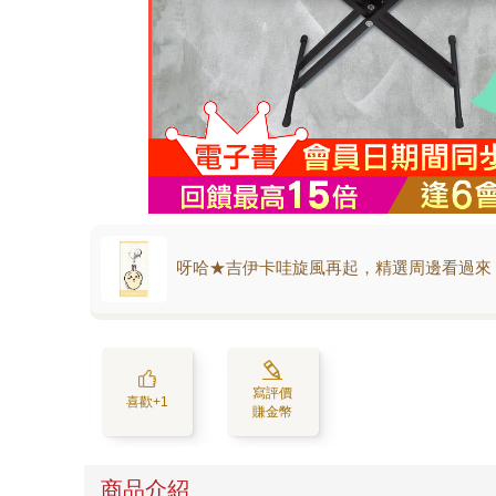
呀哈★吉伊卡哇旋風再起，精選周邊看過來
寫評價
喜歡+1
賺金幣
商品介紹