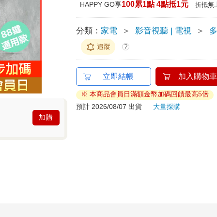
100累1點 4點抵1元
HAPPY GO享
折抵無
分類：
家電
＞
影音視聽 | 電視
＞
追蹤
?
立即結帳
加入購物車
※ 本商品會員日滿額金幣加碼回饋最高5倍
預計 2026/08/07 出貨
大量採購
加購