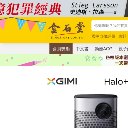
國中自修評量
東野
唯紅花綻放
奧德賽
會員獎勵
中文書
動漫ACG
親子