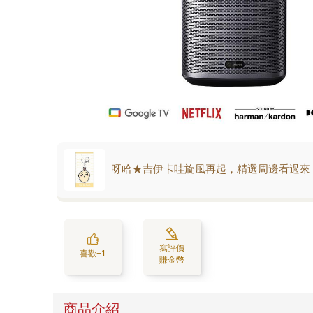
呀哈★吉伊卡哇旋風再起，精選周邊看過來
寫評價
喜歡+1
賺金幣
商品介紹