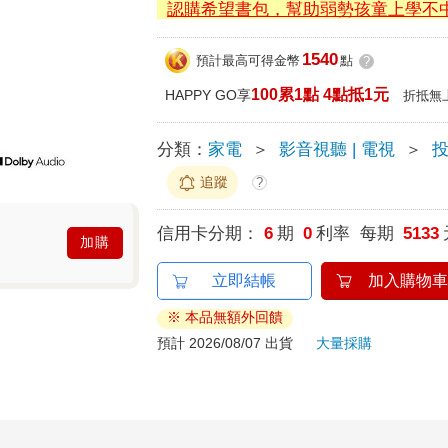
認購希望書包，幫助弱勢孩童上學不
1540
預計最高可得金幣
點
?
100累1點 4點抵1元
HAPPY GO享
折抵無
分類：
家電
＞
影音視聽 | 電視
＞
追蹤
?
信用卡分期：
6
期
0
利率 每期
5133
加購
立即結帳
加入購物車
※ 本品無額外回饋
預計 2026/08/07 出貨
大量採購