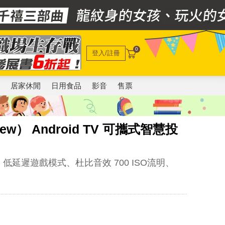
0
登入/註冊
電
居家休閒
日用食品
影音
售票
ew） Android TV 可攜式智慧投
揚聲器 低延遲遊戲模式、杜比音效 700 ISO流明、