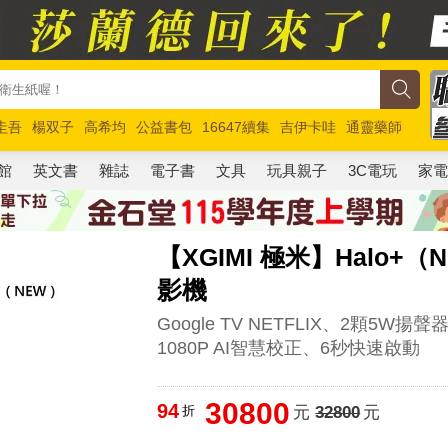
圭吾
楊双子
高希均
公益書包
16647續集
吉伊卡哇
通靈藥師
路邊攤新作
馬斯克
玩具總動員5
超慢跑
館
英文書
雜誌
電子書
文具
玩具親子
3C電玩
家
【XGIMI 極米】Halo+（N
影機
Google TV NETFLIX、2顆5W
1080P AI智慧校正、6秒快速啟動
30800
94
折
元
32800
元