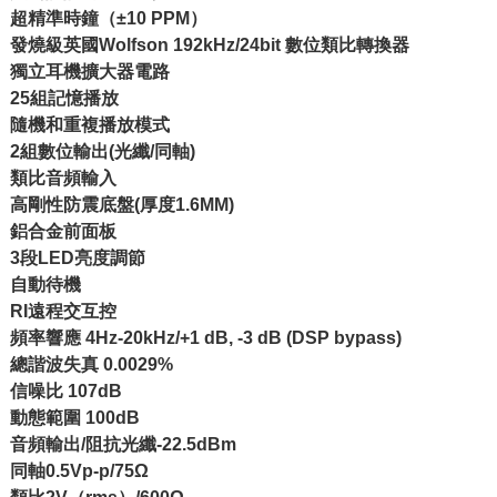
超精準時鐘（±10 PPM）
發燒級英國Wolfson 192kHz/24bit 數位類比轉換器
獨立耳機擴大器電路
25組記憶播放
隨機和重複播放模式
2組數位輸出(光纖/同軸)
類比音頻輸入
高剛性防震底盤(厚度1.6MM)
鋁合金前面板
3段LED亮度調節
自動待機
RI遠程交互控
頻率響應 4Hz-20kHz/+1 dB, -3 dB (DSP bypass)
總諧波失真 0.0029%
信噪比 107dB
動態範圍 100dB
音頻輸出/阻抗光纖-22.5dBm
同軸0.5Vp-p/75Ω