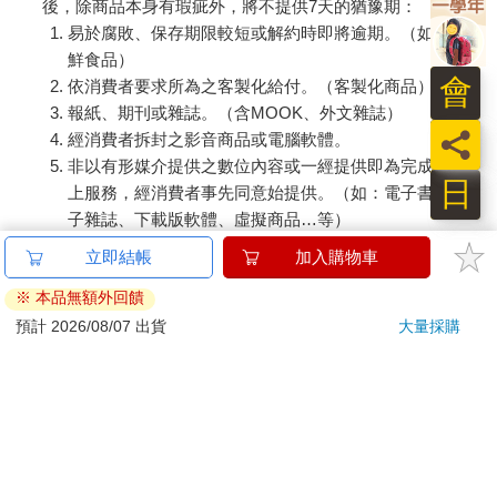
後，除商品本身有瑕疵外，將不提供7天的猶豫期：
易於腐敗、保存期限較短或解約時即將逾期。（如：生
鮮食品）
會
依消費者要求所為之客製化給付。（客製化商品）
報紙、期刊或雜誌。（含MOOK、外文雜誌）
員
經消費者拆封之影音商品或電腦軟體。
非以有形媒介提供之數位內容或一經提供即為完成之線
日
上服務，經消費者事先同意始提供。（如：電子書、電
子雜誌、下載版軟體、虛擬商品…等）
已拆封之個人衛生用品。（如：內衣褲、刮鬍刀、除毛
立即結帳
加入購物車
刀…等）
※ 本品無額外回饋
若非上列種類商品，均享有到貨7天的猶豫期（含例假
日）。
預計 2026/08/07 出貨
大量採購
辦理退換貨時，商品（組合商品恕無法接受單獨退貨）必須
是您收到商品時的原始狀態（包含商品本體、配件、贈品、
保證書、所有附隨資料文件及原廠內外包裝…等），請勿直
接使用原廠包裝寄送，或於原廠包裝上黏貼紙張或書寫文
字。
退回商品若無法回復原狀，將請您負擔回復原狀所需費用，