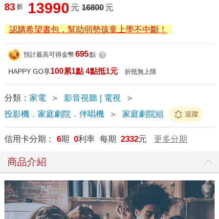
13990
83
折
元
16800
元
認購希望書包，幫助弱勢孩童上學不中斷！
695
預計最高可得金幣
點
?
100累1點 4點抵1元
HAPPY GO享
折抵無上限
分類：
家電
＞
影音視聽 | 電視
＞
投影機．家庭劇院．伴唱機
＞
家庭劇院組
追蹤
信用卡分期：
6
期
0
利率 每期
2332
元
更多分期
商品介紹