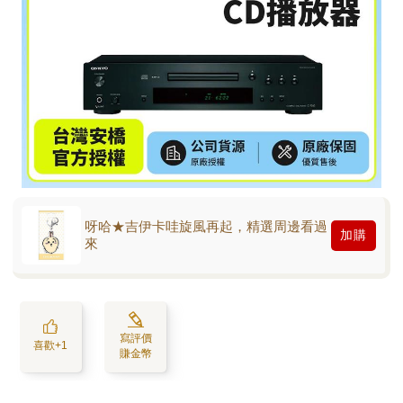
呀哈★吉伊卡哇旋風再起，精選周邊看過
加購
來
寫評價
喜歡+1
賺金幣