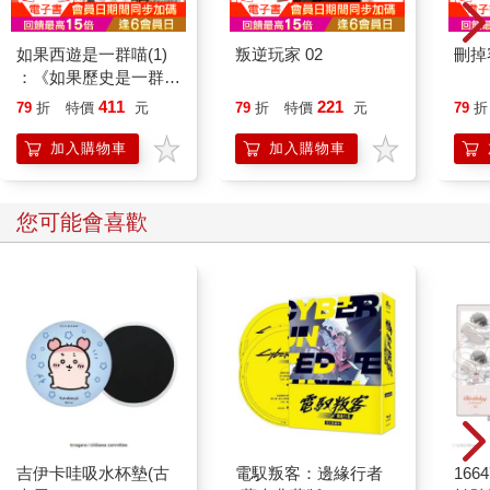
如果西遊是一群喵(1)
叛逆玩家 02
刪掉
：《如果歷史是一群
喵》作者最新力作，附
411
221
79
折
特價
元
79
折
特價
元
79
折
【首卷特典】拉頁
加入購物車
加入購物車
您可能會喜歡
吉伊卡哇吸水杯墊(古
電馭叛客：邊緣行者
1664