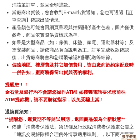
消該筆訂單，並且全額退款。
當廠商出貨後，您會收到E-mail出貨通知，您也可透過【
訂
單查詢
】確認出貨情況。
產品顏色可能會因網頁呈現與拍攝關係產生色差，圖片僅供
參考，商品依實際供貨樣式為準。
如果是大型商品（如：傢俱、床墊、家電、運動器材等）及
需安裝商品，請依商品頁面說明為主。訂單完成收款確認
後，出貨廠商將會和您聯繫確認相關配送等細節。
偏遠地區、樓層費及其它加價費用，皆由廠商於約定配送時
一併告知，廠商將保留出貨與否的權利。
提醒您！！
金石堂及銀行均不會請您操作ATM! 如接獲電話要求您前往
ATM提款機，請不要聽從指示，以免受騙上當！
退換貨須知：
**提醒您，鑑賞期不等於試用期，退回商品須為全新狀態**
依據「消費者保護法」第19條及行政院消費者保護處公告之
「通訊交易解除權合理例外情事適用準則」，以下商品購買