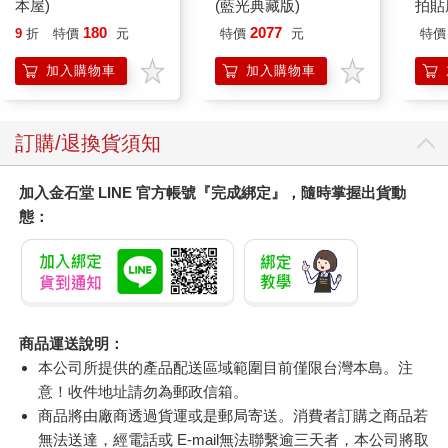
本屋)
(藍光典藏版)
拍貼
180
2077
9
折
特價
元
特價
元
特價
加入購物車
加入購物車
訂購/退換貨須知
加入金石堂 LINE 官方帳號『完成綁定』，隨時掌握出貨動
態：
商品運送說明：
本公司所提供的產品配送區域範圍目前僅限台灣本島。注
意！收件地址請勿為郵政信箱。
商品將由廠商透過貨運或是郵局寄送。消費者訂購之商品若
無法送達，經電話或 E-mail無法聯繫逾三天者，本公司將取